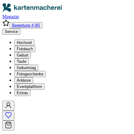
Magazin
Bewertung 4,9/5
Service
Hochzeit
Fotobuch
Geburt
Taufe
Geburtstag
Fotogeschenke
Anlässe
Eventplattform
Extras