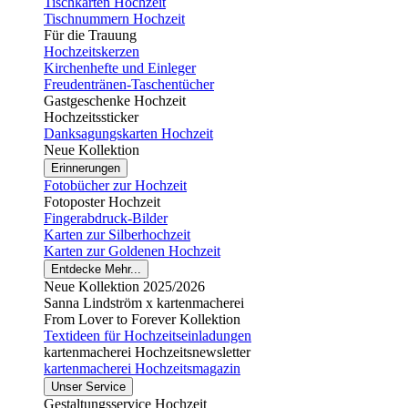
Tischkarten Hochzeit
Tischnummern Hochzeit
Für die Trauung
Hochzeitskerzen
Kirchenhefte und Einleger
Freudentränen-Taschentücher
Gastgeschenke Hochzeit
Hochzeitssticker
Danksagungskarten Hochzeit
Neue Kollektion
Erinnerungen
Fotobücher zur Hochzeit
Fotoposter Hochzeit
Fingerabdruck-Bilder
Karten zur Silberhochzeit
Karten zur Goldenen Hochzeit
Entdecke Mehr...
Neue Kollektion 2025/2026
Sanna Lindström x kartenmacherei
From Lover to Forever Kollektion
Textideen für Hochzeitseinladungen
kartenmacherei Hochzeitsnewsletter
kartenmacherei Hochzeitsmagazin
Unser Service
Gestaltungsservice Hochzeit