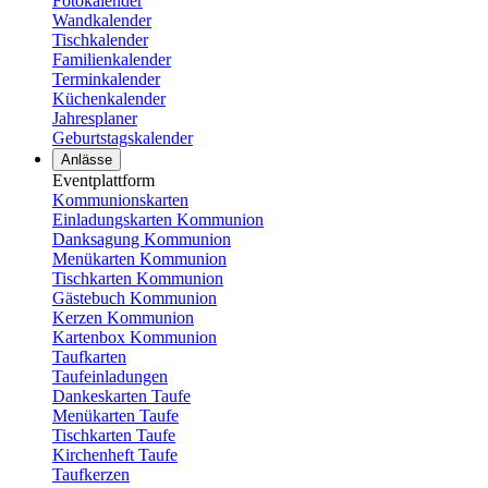
Fotokalender
Wandkalender
Tischkalender
Familienkalender
Terminkalender
Küchenkalender
Jahresplaner
Geburtstagskalender
Anlässe
Eventplattform
Kommunionskarten
Einladungskarten Kommunion
Danksagung Kommunion
Menükarten Kommunion
Tischkarten Kommunion
Gästebuch Kommunion
Kerzen Kommunion
Kartenbox Kommunion
Taufkarten
Taufeinladungen
Dankeskarten Taufe
Menükarten Taufe
Tischkarten Taufe
Kirchenheft Taufe
Taufkerzen