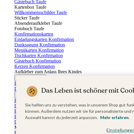
Gästebuch Taufe
Kartenbox Taufe
Willkommensschilder Taufe
Sticker Taufe
Absenderaufkleber Taufe
Fotobuch Taufe
Konfirmationskarten
Einladungskarten Konfirmation
Danksagung Konfirmation
Menükarten Konfirmation
Tischkarten Konfirmation
Gästebuch Konfirmation
Kerzen Konfirmation
Aufkleber zum Anlass Ihres Kindes
Firmungskarten
Einladungskarten Firmung
Dankeskarten Firmung
Das Leben ist schöner mit Cook
Jugendweihekarten
Einladungskarten Jugendweihe
Sie helfen uns zu verstehen, was in unserem Shop gut funk
Dankeskarten Jugendweihe
Einschulungskarten
können. Außerdem nutzen wir sie für personalisierte und 
Einladungskarten Einschulung
Auswahl kannst du jederzeit anpassen.
Mehr erfahren.
Danksagung Einschulung
Muttertag
Einstellunge
Fotogeschenke Muttertag