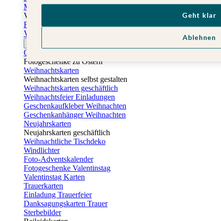
Muttertagskarten
Geht klar
Vatertag
Fotogeschenke Vatertag
Vatertagskarten
Ablehnen
Ostern
Osterkarten
Fotogeschenke zu Ostern
Weihnachtskarten
Weihnachtskarten selbst gestalten
Weihnachtskarten geschäftlich
Weihnachtsfeier Einladungen
Geschenkaufkleber Weihnachten
Geschenkanhänger Weihnachten
Neujahrskarten
Neujahrskarten geschäftlich
Weihnachtliche Tischdeko
Windlichter
Foto-Adventskalender
Fotogeschenke Valentinstag
Valentinstag Karten
Trauerkarten
Einladung Trauerfeier
Danksagungskarten Trauer
Sterbebilder