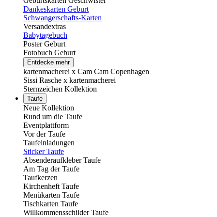
Geburtskarten Geschwister
Dankeskarten Geburt
Schwangerschafts-Karten
Versandextras
Babytagebuch
Poster Geburt
Fotobuch Geburt
Entdecke mehr
kartenmacherei x Cam Cam Copenhagen
Sissi Rasche x kartenmacherei
Sternzeichen Kollektion
Taufe
Neue Kollektion
Rund um die Taufe
Eventplattform
Vor der Taufe
Taufeinladungen
Sticker Taufe
Absenderaufkleber Taufe
Am Tag der Taufe
Taufkerzen
Kirchenheft Taufe
Menükarten Taufe
Tischkarten Taufe
Willkommensschilder Taufe