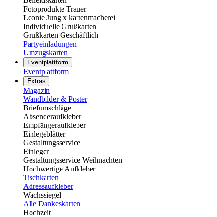
Beileidskarten
Fotoprodukte Trauer
Leonie Jung x kartenmacherei
Individuelle Grußkarten
Grußkarten Geschäftlich
Partyeinladungen
Umzugskarten
Eventplattform
Eventplattform
Extras
Magazin
Wandbilder & Poster
Briefumschläge
Absenderaufkleber
Empfängeraufkleber
Einlegeblätter
Gestaltungsservice
Einleger
Gestaltungsservice Weihnachten
Hochwertige Aufkleber
Tischkarten
Adressaufkleber
Wachssiegel
Alle Dankeskarten
Hochzeit