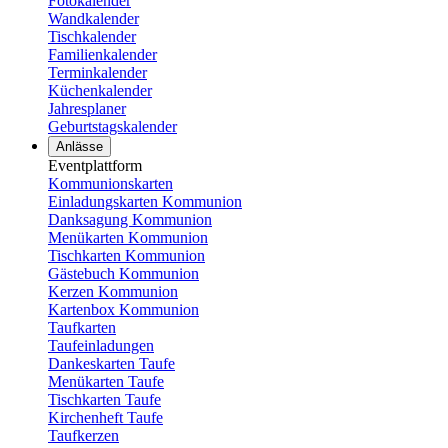
Fotokalender
Wandkalender
Tischkalender
Familienkalender
Terminkalender
Küchenkalender
Jahresplaner
Geburtstagskalender
Anlässe
Eventplattform
Kommunionskarten
Einladungskarten Kommunion
Danksagung Kommunion
Menükarten Kommunion
Tischkarten Kommunion
Gästebuch Kommunion
Kerzen Kommunion
Kartenbox Kommunion
Taufkarten
Taufeinladungen
Dankeskarten Taufe
Menükarten Taufe
Tischkarten Taufe
Kirchenheft Taufe
Taufkerzen