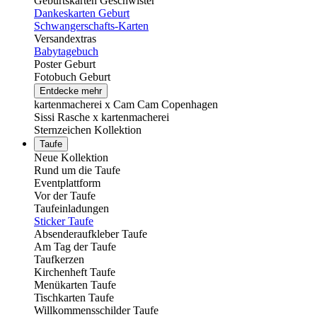
Geburtskarten Geschwister
Dankeskarten Geburt
Schwangerschafts-Karten
Versandextras
Babytagebuch
Poster Geburt
Fotobuch Geburt
Entdecke mehr
kartenmacherei x Cam Cam Copenhagen
Sissi Rasche x kartenmacherei
Sternzeichen Kollektion
Taufe
Neue Kollektion
Rund um die Taufe
Eventplattform
Vor der Taufe
Taufeinladungen
Sticker Taufe
Absenderaufkleber Taufe
Am Tag der Taufe
Taufkerzen
Kirchenheft Taufe
Menükarten Taufe
Tischkarten Taufe
Willkommensschilder Taufe