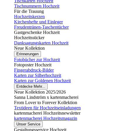
Tischkarten Hochzeit
Tischnummern Hochzeit
Für die Trauung
Hochzeitskerzen
Kirchenhefte und Einleger
Freudentränen-Taschentücher
Gastgeschenke Hochzeit
Hochzeitssticker
Danksagungskarten Hochzeit
Neue Kollektion
Erinnerungen
Fotobücher zur Hochzeit
Fotoposter Hochzeit
Fingerabdruck-Bilder
Karten zur Silberhochzeit
Karten zur Goldenen Hochzeit
Entdecke Mehr...
Neue Kollektion 2025/2026
Sanna Lindström x kartenmacherei
From Lover to Forever Kollektion
Textideen für Hochzeitseinladungen
kartenmacherei Hochzeitsnewsletter
kartenmacherei Hochzeitsmagazin
Unser Service
Gestaltungsservice Hochzeit