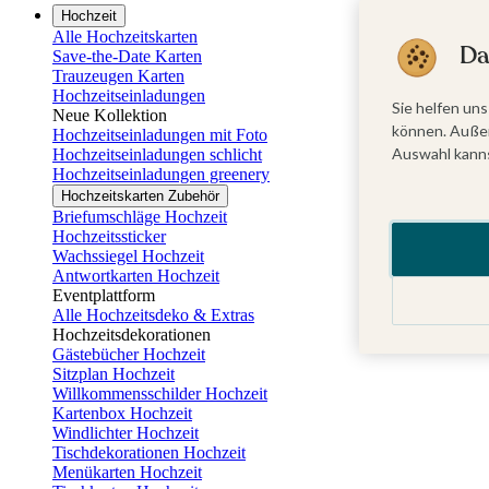
Hochzeit
Alle Hochzeitskarten
Da
Save-the-Date Karten
Trauzeugen Karten
Hochzeitseinladungen
Sie helfen uns
Neue Kollektion
können. Außer
Hochzeitseinladungen mit Foto
Auswahl kanns
Hochzeitseinladungen schlicht
Hochzeitseinladungen greenery
Hochzeitskarten Zubehör
Briefumschläge Hochzeit
Hochzeitssticker
Wachssiegel Hochzeit
Antwortkarten Hochzeit
Eventplattform
Alle Hochzeitsdeko & Extras
Hochzeitsdekorationen
Gästebücher Hochzeit
Sitzplan Hochzeit
Willkommensschilder Hochzeit
Kartenbox Hochzeit
Windlichter Hochzeit
Tischdekorationen Hochzeit
Menükarten Hochzeit