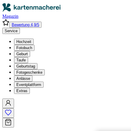
Magazin
Bewertung 4,9/5
Service
Hochzeit
Fotobuch
Geburt
Taufe
Geburtstag
Fotogeschenke
Anlässe
Eventplattform
Extras