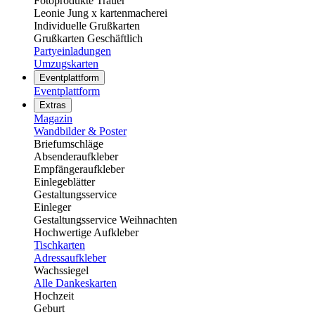
Fotoprodukte Trauer
Leonie Jung x kartenmacherei
Individuelle Grußkarten
Grußkarten Geschäftlich
Partyeinladungen
Umzugskarten
Eventplattform
Eventplattform
Extras
Magazin
Wandbilder & Poster
Briefumschläge
Absenderaufkleber
Empfängeraufkleber
Einlegeblätter
Gestaltungsservice
Einleger
Gestaltungsservice Weihnachten
Hochwertige Aufkleber
Tischkarten
Adressaufkleber
Wachssiegel
Alle Dankeskarten
Hochzeit
Geburt