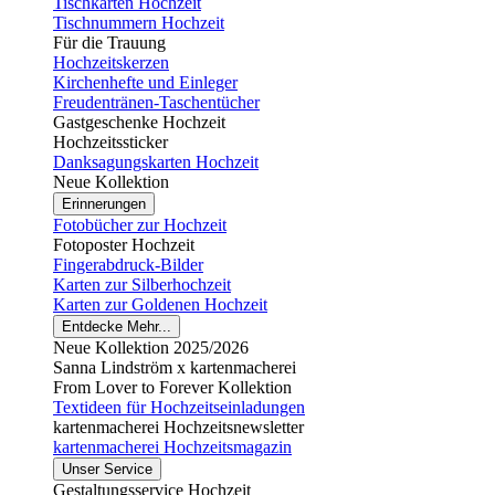
Tischkarten Hochzeit
Tischnummern Hochzeit
Für die Trauung
Hochzeitskerzen
Kirchenhefte und Einleger
Freudentränen-Taschentücher
Gastgeschenke Hochzeit
Hochzeitssticker
Danksagungskarten Hochzeit
Neue Kollektion
Erinnerungen
Fotobücher zur Hochzeit
Fotoposter Hochzeit
Fingerabdruck-Bilder
Karten zur Silberhochzeit
Karten zur Goldenen Hochzeit
Entdecke Mehr...
Neue Kollektion 2025/2026
Sanna Lindström x kartenmacherei
From Lover to Forever Kollektion
Textideen für Hochzeitseinladungen
kartenmacherei Hochzeitsnewsletter
kartenmacherei Hochzeitsmagazin
Unser Service
Gestaltungsservice Hochzeit