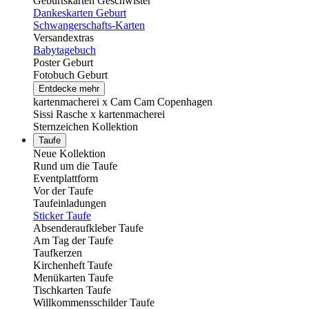
Geburtskarten Geschwister
Dankeskarten Geburt
Schwangerschafts-Karten
Versandextras
Babytagebuch
Poster Geburt
Fotobuch Geburt
Entdecke mehr
kartenmacherei x Cam Cam Copenhagen
Sissi Rasche x kartenmacherei
Sternzeichen Kollektion
Taufe
Neue Kollektion
Rund um die Taufe
Eventplattform
Vor der Taufe
Taufeinladungen
Sticker Taufe
Absenderaufkleber Taufe
Am Tag der Taufe
Taufkerzen
Kirchenheft Taufe
Menükarten Taufe
Tischkarten Taufe
Willkommensschilder Taufe