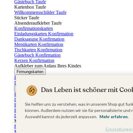
Gästebuch Taufe
Kartenbox Taufe
Willkommensschilder Taufe
Sticker Taufe
Absenderaufkleber Taufe
Konfirmationskarten
Einladungskarten Konfirmation
Danksagung Konfirmation
Menükarten Konfirmation
Tischkarten Konfirmation
Gästebuch Konfirmation
Kerzen Konfirmation
Aufkleber zum Anlass Ihres Kindes
Firmungskarten
Einladungskarten Firmung
Dankeskarten Firmung
Das Leben ist schöner mit Cook
Jugendweihekarten
Einladungskarten Jugendweihe
Dankeskarten Jugendweihe
Sie helfen uns zu verstehen, was in unserem Shop gut funk
Einschulungskarten
Einladungskarten Einschulung
können. Außerdem nutzen wir sie für personalisierte und 
Danksagung Einschulung
Auswahl kannst du jederzeit anpassen.
Mehr erfahren.
Muttertag
Fotogeschenke Muttertag
Einstellunge
Muttertagskarten