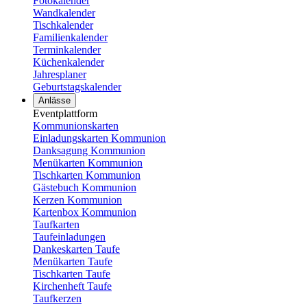
Fotokalender
Wandkalender
Tischkalender
Familienkalender
Terminkalender
Küchenkalender
Jahresplaner
Geburtstagskalender
Anlässe
Eventplattform
Kommunionskarten
Einladungskarten Kommunion
Danksagung Kommunion
Menükarten Kommunion
Tischkarten Kommunion
Gästebuch Kommunion
Kerzen Kommunion
Kartenbox Kommunion
Taufkarten
Taufeinladungen
Dankeskarten Taufe
Menükarten Taufe
Tischkarten Taufe
Kirchenheft Taufe
Taufkerzen