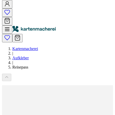
Kartenmacherei
|
Aufkleber
|
Reisepass