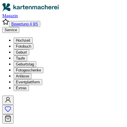
Magazin
Bewertung 4,9/5
Service
Hochzeit
Fotobuch
Geburt
Taufe
Geburtstag
Fotogeschenke
Anlässe
Eventplattform
Extras