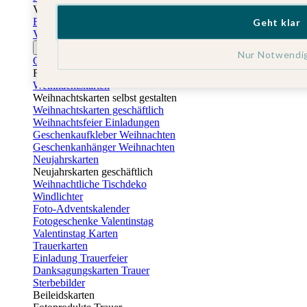
Vatertag
Fotogeschenke Vatertag
Geht klar
Vatertagskarten
Ostern
Nur Notwendi
Osterkarten
Fotogeschenke zu Ostern
Weihnachtskarten
Weihnachtskarten selbst gestalten
Weihnachtskarten geschäftlich
Weihnachtsfeier Einladungen
Geschenkaufkleber Weihnachten
Geschenkanhänger Weihnachten
Neujahrskarten
Neujahrskarten geschäftlich
Weihnachtliche Tischdeko
Windlichter
Foto-Adventskalender
Fotogeschenke Valentinstag
Valentinstag Karten
Trauerkarten
Einladung Trauerfeier
Danksagungskarten Trauer
Sterbebilder
Beileidskarten