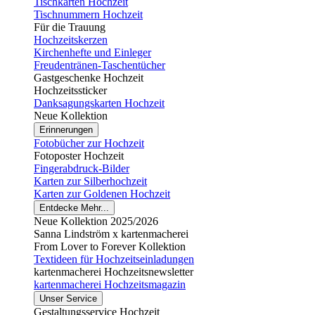
Tischkarten Hochzeit
Tischnummern Hochzeit
Für die Trauung
Hochzeitskerzen
Kirchenhefte und Einleger
Freudentränen-Taschentücher
Gastgeschenke Hochzeit
Hochzeitssticker
Danksagungskarten Hochzeit
Neue Kollektion
Erinnerungen
Fotobücher zur Hochzeit
Fotoposter Hochzeit
Fingerabdruck-Bilder
Karten zur Silberhochzeit
Karten zur Goldenen Hochzeit
Entdecke Mehr...
Neue Kollektion 2025/2026
Sanna Lindström x kartenmacherei
From Lover to Forever Kollektion
Textideen für Hochzeitseinladungen
kartenmacherei Hochzeitsnewsletter
kartenmacherei Hochzeitsmagazin
Unser Service
Gestaltungsservice Hochzeit