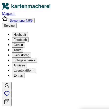
Magazin
Bewertung 4,9/5
Service
Hochzeit
Fotobuch
Geburt
Taufe
Geburtstag
Fotogeschenke
Anlässe
Eventplattform
Extras