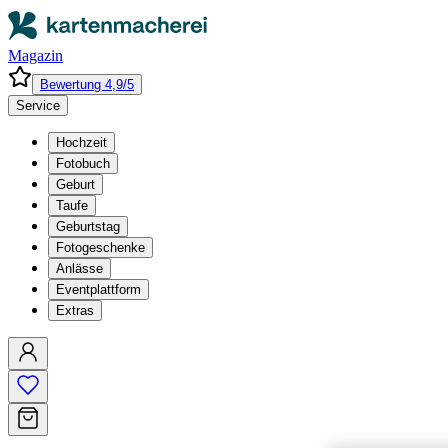
Magazin
Bewertung 4,9/5
Service
Hochzeit
Fotobuch
Geburt
Taufe
Geburtstag
Fotogeschenke
Anlässe
Eventplattform
Extras