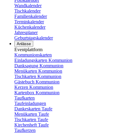
Fotokalender
Wandkalender
Tischkalender
Familienkalender
Terminkalender
Küchenkalender
Jahresplaner
Geburtstagskalender
Anlässe
Eventplattform
Kommunionskarten
Einladungskarten Kommunion
Danksagung Kommunion
Menükarten Kommunion
Tischkarten Kommunion
Gästebuch Kommunion
Kerzen Kommunion
Kartenbox Kommunion
Taufkarten
Taufeinladungen
Dankeskarten Taufe
Menükarten Taufe
Tischkarten Taufe
Kirchenheft Taufe
Taufkerzen