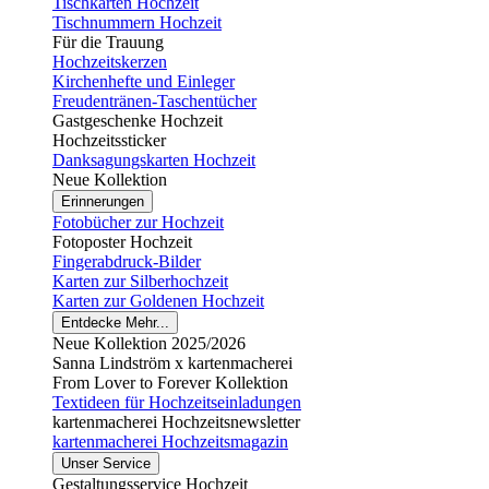
Tischkarten Hochzeit
Tischnummern Hochzeit
Für die Trauung
Hochzeitskerzen
Kirchenhefte und Einleger
Freudentränen-Taschentücher
Gastgeschenke Hochzeit
Hochzeitssticker
Danksagungskarten Hochzeit
Neue Kollektion
Erinnerungen
Fotobücher zur Hochzeit
Fotoposter Hochzeit
Fingerabdruck-Bilder
Karten zur Silberhochzeit
Karten zur Goldenen Hochzeit
Entdecke Mehr...
Neue Kollektion 2025/2026
Sanna Lindström x kartenmacherei
From Lover to Forever Kollektion
Textideen für Hochzeitseinladungen
kartenmacherei Hochzeitsnewsletter
kartenmacherei Hochzeitsmagazin
Unser Service
Gestaltungsservice Hochzeit