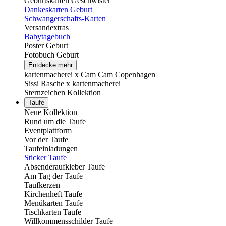
Geburtskarten Geschwister
Dankeskarten Geburt
Schwangerschafts-Karten
Versandextras
Babytagebuch
Poster Geburt
Fotobuch Geburt
Entdecke mehr
kartenmacherei x Cam Cam Copenhagen
Sissi Rasche x kartenmacherei
Sternzeichen Kollektion
Taufe
Neue Kollektion
Rund um die Taufe
Eventplattform
Vor der Taufe
Taufeinladungen
Sticker Taufe
Absenderaufkleber Taufe
Am Tag der Taufe
Taufkerzen
Kirchenheft Taufe
Menükarten Taufe
Tischkarten Taufe
Willkommensschilder Taufe