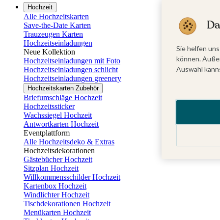
Hochzeit
Alle Hochzeitskarten
Da
Save-the-Date Karten
Trauzeugen Karten
Hochzeitseinladungen
Sie helfen uns
Neue Kollektion
können. Außer
Hochzeitseinladungen mit Foto
Auswahl kanns
Hochzeitseinladungen schlicht
Hochzeitseinladungen greenery
Hochzeitskarten Zubehör
Briefumschläge Hochzeit
Hochzeitssticker
Wachssiegel Hochzeit
Antwortkarten Hochzeit
Eventplattform
Alle Hochzeitsdeko & Extras
Hochzeitsdekorationen
Gästebücher Hochzeit
Sitzplan Hochzeit
Willkommensschilder Hochzeit
Kartenbox Hochzeit
Windlichter Hochzeit
Tischdekorationen Hochzeit
Menükarten Hochzeit