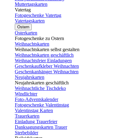
Muttertagskarten
Vatertag
Fotogeschenke Vatertag
Vatertagskarten
Ostern
Osterkarten
Fotogeschenke zu Ostern
Weihnachtskarten
Weihnachtskarten selbst gestalten
Weihnachtskarten geschäftlich
Weihnachtsfeier Einladungen
Geschenkaufkleber Weihnachten
Geschenkanhänger Weihnachten
Neujahrskarten
Neujahrskarten geschäftlich
Weihnachtliche Tischdeko
Windlichter
Foto-Adventskalender
Fotogeschenke Valentinstag
Valentinstag Karten
Trauerkarten
Einladung Trauerfeier
Danksagungskarten Trauer
Sterbebilder