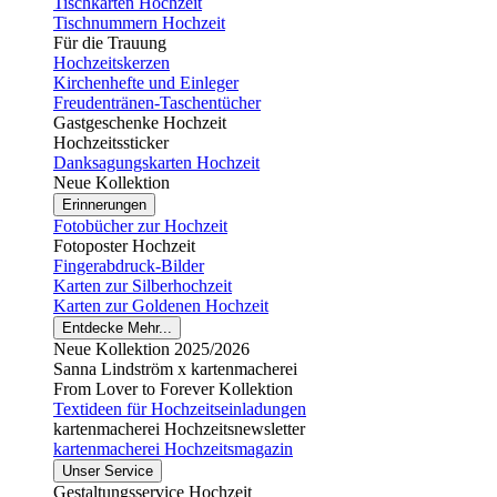
Tischkarten Hochzeit
Tischnummern Hochzeit
Für die Trauung
Hochzeitskerzen
Kirchenhefte und Einleger
Freudentränen-Taschentücher
Gastgeschenke Hochzeit
Hochzeitssticker
Danksagungskarten Hochzeit
Neue Kollektion
Erinnerungen
Fotobücher zur Hochzeit
Fotoposter Hochzeit
Fingerabdruck-Bilder
Karten zur Silberhochzeit
Karten zur Goldenen Hochzeit
Entdecke Mehr...
Neue Kollektion 2025/2026
Sanna Lindström x kartenmacherei
From Lover to Forever Kollektion
Textideen für Hochzeitseinladungen
kartenmacherei Hochzeitsnewsletter
kartenmacherei Hochzeitsmagazin
Unser Service
Gestaltungsservice Hochzeit