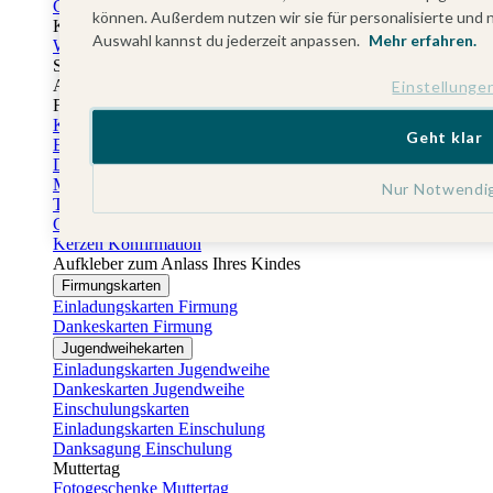
Gästebuch Taufe
können. Außerdem nutzen wir sie für personalisierte und 
Kartenbox Taufe
Auswahl kannst du jederzeit anpassen.
Mehr erfahren.
Willkommensschilder Taufe
Sticker Taufe
Absenderaufkleber Taufe
Einstellunge
Fotobuch Taufe
Konfirmationskarten
Geht klar
Einladungskarten Konfirmation
Danksagung Konfirmation
Menükarten Konfirmation
Nur Notwendi
Tischkarten Konfirmation
Gästebuch Konfirmation
Kerzen Konfirmation
Aufkleber zum Anlass Ihres Kindes
Firmungskarten
Einladungskarten Firmung
Dankeskarten Firmung
Jugendweihekarten
Einladungskarten Jugendweihe
Dankeskarten Jugendweihe
Einschulungskarten
Einladungskarten Einschulung
Danksagung Einschulung
Muttertag
Fotogeschenke Muttertag