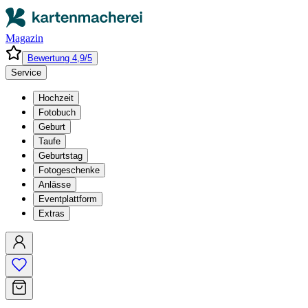
Magazin
Bewertung 4,9/5
Service
Hochzeit
Fotobuch
Geburt
Taufe
Geburtstag
Fotogeschenke
Anlässe
Eventplattform
Extras