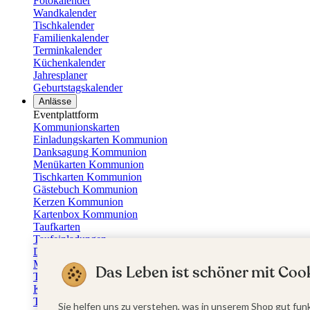
Fotokalender
Wandkalender
Tischkalender
Familienkalender
Terminkalender
Küchenkalender
Jahresplaner
Geburtstagskalender
Anlässe
Eventplattform
Kommunionskarten
Einladungskarten Kommunion
Danksagung Kommunion
Menükarten Kommunion
Tischkarten Kommunion
Gästebuch Kommunion
Kerzen Kommunion
Kartenbox Kommunion
Taufkarten
Taufeinladungen
Dankeskarten Taufe
Menükarten Taufe
Das Leben ist schöner mit Cook
Tischkarten Taufe
Kirchenheft Taufe
Taufkerzen
Sie helfen uns zu verstehen, was in unserem Shop gut funk