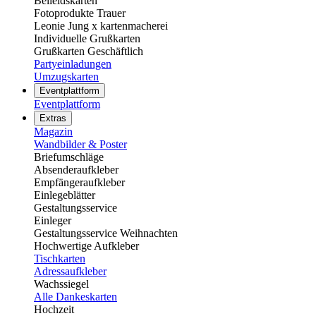
Beileidskarten
Fotoprodukte Trauer
Leonie Jung x kartenmacherei
Individuelle Grußkarten
Grußkarten Geschäftlich
Partyeinladungen
Umzugskarten
Eventplattform
Eventplattform
Extras
Magazin
Wandbilder & Poster
Briefumschläge
Absenderaufkleber
Empfängeraufkleber
Einlegeblätter
Gestaltungsservice
Einleger
Gestaltungsservice Weihnachten
Hochwertige Aufkleber
Tischkarten
Adressaufkleber
Wachssiegel
Alle Dankeskarten
Hochzeit