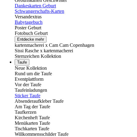
Geburtskarten Geschwister
Dankeskarten Geburt
Schwangerschafts-Karten
Versandextras
Babytagebuch
Poster Geburt
Fotobuch Geburt
Entdecke mehr
kartenmacherei x Cam Cam Copenhagen
Sissi Rasche x kartenmacherei
Sternzeichen Kollektion
Taufe
Neue Kollektion
Rund um die Taufe
Eventplattform
Vor der Taufe
Taufeinladungen
Sticker Taufe
Absenderaufkleber Taufe
Am Tag der Taufe
Taufkerzen
Kirchenheft Taufe
Menükarten Taufe
Tischkarten Taufe
Willkommensschilder Taufe