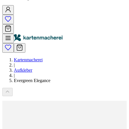
Kartenmacherei
|
Aufkleber
|
Evergreen Elegance