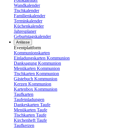
Fotokalender
Wandkalender
Tischkalender
Familienkalender
Terminkalender
Küchenkalender
Jahresplaner
Geburtstagskalender
Anlässe
Eventplattform
Kommunionskarten
Einladungskarten Kommunion
Danksagung Kommunion
Menükarten Kommunion
Tischkarten Kommunion
Gästebuch Kommunion
Kerzen Kommunion
Kartenbox Kommunion
Taufkarten
Taufeinladungen
Dankeskarten Taufe
Menükarten Taufe
Tischkarten Taufe
Kirchenheft Taufe
Taufkerzen