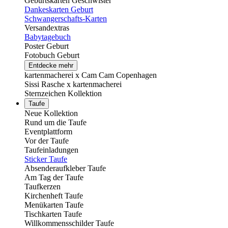
Geburtskarten Geschwister
Dankeskarten Geburt
Schwangerschafts-Karten
Versandextras
Babytagebuch
Poster Geburt
Fotobuch Geburt
Entdecke mehr
kartenmacherei x Cam Cam Copenhagen
Sissi Rasche x kartenmacherei
Sternzeichen Kollektion
Taufe
Neue Kollektion
Rund um die Taufe
Eventplattform
Vor der Taufe
Taufeinladungen
Sticker Taufe
Absenderaufkleber Taufe
Am Tag der Taufe
Taufkerzen
Kirchenheft Taufe
Menükarten Taufe
Tischkarten Taufe
Willkommensschilder Taufe