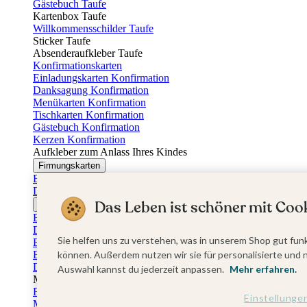
Gästebuch Taufe
Kartenbox Taufe
Willkommensschilder Taufe
Sticker Taufe
Absenderaufkleber Taufe
Konfirmationskarten
Einladungskarten Konfirmation
Danksagung Konfirmation
Menükarten Konfirmation
Tischkarten Konfirmation
Gästebuch Konfirmation
Kerzen Konfirmation
Aufkleber zum Anlass Ihres Kindes
Firmungskarten
Einladungskarten Firmung
Dankeskarten Firmung
Das Leben ist schöner mit Cook
Jugendweihekarten
Einladungskarten Jugendweihe
Dankeskarten Jugendweihe
Sie helfen uns zu verstehen, was in unserem Shop gut funk
Einschulungskarten
Einladungskarten Einschulung
können. Außerdem nutzen wir sie für personalisierte und 
Danksagung Einschulung
Auswahl kannst du jederzeit anpassen.
Mehr erfahren.
Muttertag
Fotogeschenke Muttertag
Einstellunge
Muttertagskarten