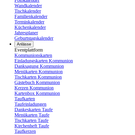
Fotokalender
Wandkalender
Tischkalender
Familienkalender
Terminkalender
Küchenkalender
Jahresplaner
Geburtstagskalender
Anlässe
Eventplattform
Kommunionskarten
Einladungskarten Kommunion
Danksagung Kommunion
Menükarten Kommunion
Tischkarten Kommunion
Gästebuch Kommunion
Kerzen Kommunion
Kartenbox Kommunion
Taufkarten
Taufeinladungen
Dankeskarten Taufe
Menükarten Taufe
Tischkarten Taufe
Kirchenheft Taufe
Taufkerzen