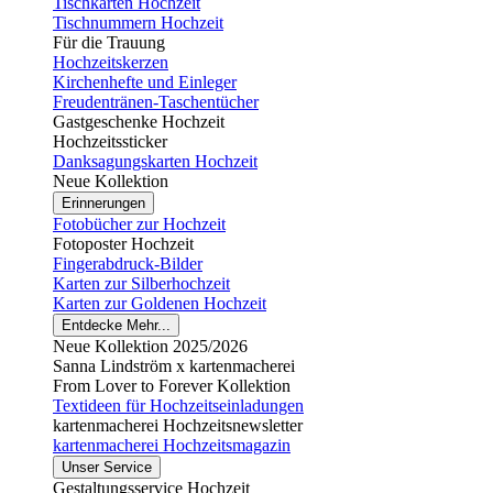
Tischkarten Hochzeit
Tischnummern Hochzeit
Für die Trauung
Hochzeitskerzen
Kirchenhefte und Einleger
Freudentränen-Taschentücher
Gastgeschenke Hochzeit
Hochzeitssticker
Danksagungskarten Hochzeit
Neue Kollektion
Erinnerungen
Fotobücher zur Hochzeit
Fotoposter Hochzeit
Fingerabdruck-Bilder
Karten zur Silberhochzeit
Karten zur Goldenen Hochzeit
Entdecke Mehr...
Neue Kollektion 2025/2026
Sanna Lindström x kartenmacherei
From Lover to Forever Kollektion
Textideen für Hochzeitseinladungen
kartenmacherei Hochzeitsnewsletter
kartenmacherei Hochzeitsmagazin
Unser Service
Gestaltungsservice Hochzeit