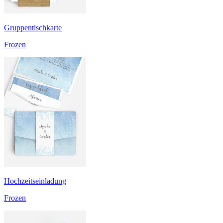
Gruppentischkarte
Frozen
Hochzeitseinladung
Frozen