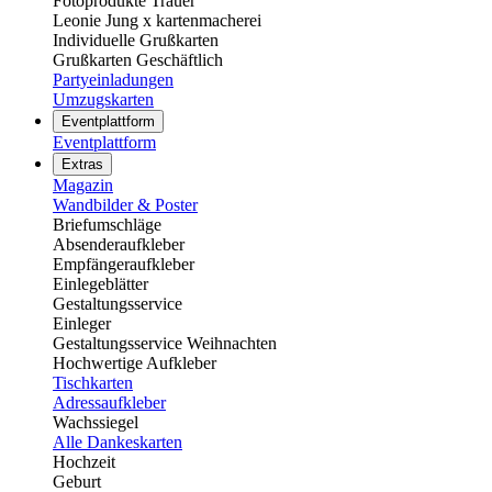
Fotoprodukte Trauer
Leonie Jung x kartenmacherei
Individuelle Grußkarten
Grußkarten Geschäftlich
Partyeinladungen
Umzugskarten
Eventplattform
Eventplattform
Extras
Magazin
Wandbilder & Poster
Briefumschläge
Absenderaufkleber
Empfängeraufkleber
Einlegeblätter
Gestaltungsservice
Einleger
Gestaltungsservice Weihnachten
Hochwertige Aufkleber
Tischkarten
Adressaufkleber
Wachssiegel
Alle Dankeskarten
Hochzeit
Geburt