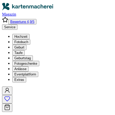
Magazin
Bewertung 4,9/5
Service
Hochzeit
Fotobuch
Geburt
Taufe
Geburtstag
Fotogeschenke
Anlässe
Eventplattform
Extras