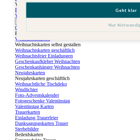
Vatertag
Fotogeschenke Vatertag
Geht klar
Vatertagskarten
Ostern
Nur Notwendi
Osterkarten
Fotogeschenke zu Ostern
Weihnachtskarten
Weihnachtskarten selbst gestalten
Weihnachtskarten geschäftlich
Weihnachtsfeier Einladungen
Geschenkaufkleber Weihnachten
Geschenkanhänger Weihnachten
Neujahrskarten
Neujahrskarten geschäftlich
Weihnachtliche Tischdeko
Windlichter
Foto-Adventskalender
Fotogeschenke Valentinstag
Valentinstag Karten
Trauerkarten
Einladung Trauerfeier
Danksagungskarten Trauer
Sterbebilder
Beileidskarten