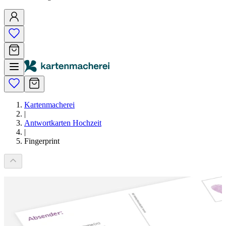
Kartenmacherei
|
Antwortkarten Hochzeit
|
Fingerprint