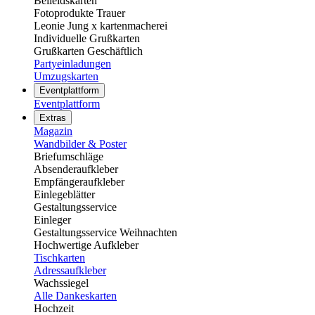
Beileidskarten
Fotoprodukte Trauer
Leonie Jung x kartenmacherei
Individuelle Grußkarten
Grußkarten Geschäftlich
Partyeinladungen
Umzugskarten
Eventplattform
Eventplattform
Extras
Magazin
Wandbilder & Poster
Briefumschläge
Absenderaufkleber
Empfängeraufkleber
Einlegeblätter
Gestaltungsservice
Einleger
Gestaltungsservice Weihnachten
Hochwertige Aufkleber
Tischkarten
Adressaufkleber
Wachssiegel
Alle Dankeskarten
Hochzeit