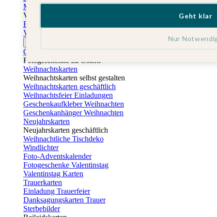
Muttertagskarten
Vatertag
Geht klar
Fotogeschenke Vatertag
Vatertagskarten
Nur Notwendi
Ostern
Osterkarten
Fotogeschenke zu Ostern
Weihnachtskarten
Weihnachtskarten selbst gestalten
Weihnachtskarten geschäftlich
Weihnachtsfeier Einladungen
Geschenkaufkleber Weihnachten
Geschenkanhänger Weihnachten
Neujahrskarten
Neujahrskarten geschäftlich
Weihnachtliche Tischdeko
Windlichter
Foto-Adventskalender
Fotogeschenke Valentinstag
Valentinstag Karten
Trauerkarten
Einladung Trauerfeier
Danksagungskarten Trauer
Sterbebilder