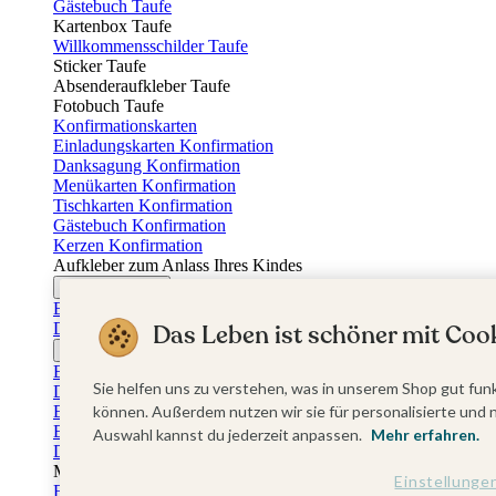
Gästebuch Taufe
Kartenbox Taufe
Willkommensschilder Taufe
Sticker Taufe
Absenderaufkleber Taufe
Fotobuch Taufe
Konfirmationskarten
Einladungskarten Konfirmation
Danksagung Konfirmation
Menükarten Konfirmation
Tischkarten Konfirmation
Gästebuch Konfirmation
Kerzen Konfirmation
Aufkleber zum Anlass Ihres Kindes
Firmungskarten
Einladungskarten Firmung
Das Leben ist schöner mit Cook
Dankeskarten Firmung
Jugendweihekarten
Einladungskarten Jugendweihe
Sie helfen uns zu verstehen, was in unserem Shop gut funk
Dankeskarten Jugendweihe
Einschulungskarten
können. Außerdem nutzen wir sie für personalisierte und 
Einladungskarten Einschulung
Auswahl kannst du jederzeit anpassen.
Mehr erfahren.
Danksagung Einschulung
Muttertag
Einstellunge
Fotogeschenke Muttertag