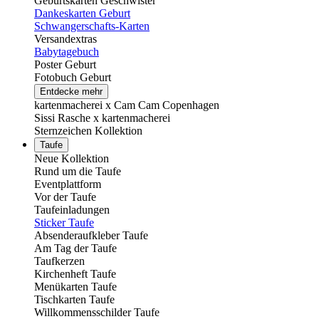
Geburtskarten Geschwister
Dankeskarten Geburt
Schwangerschafts-Karten
Versandextras
Babytagebuch
Poster Geburt
Fotobuch Geburt
Entdecke mehr
kartenmacherei x Cam Cam Copenhagen
Sissi Rasche x kartenmacherei
Sternzeichen Kollektion
Taufe
Neue Kollektion
Rund um die Taufe
Eventplattform
Vor der Taufe
Taufeinladungen
Sticker Taufe
Absenderaufkleber Taufe
Am Tag der Taufe
Taufkerzen
Kirchenheft Taufe
Menükarten Taufe
Tischkarten Taufe
Willkommensschilder Taufe