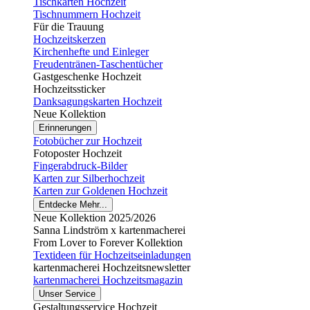
Tischkarten Hochzeit
Tischnummern Hochzeit
Für die Trauung
Hochzeitskerzen
Kirchenhefte und Einleger
Freudentränen-Taschentücher
Gastgeschenke Hochzeit
Hochzeitssticker
Danksagungskarten Hochzeit
Neue Kollektion
Erinnerungen
Fotobücher zur Hochzeit
Fotoposter Hochzeit
Fingerabdruck-Bilder
Karten zur Silberhochzeit
Karten zur Goldenen Hochzeit
Entdecke Mehr...
Neue Kollektion 2025/2026
Sanna Lindström x kartenmacherei
From Lover to Forever Kollektion
Textideen für Hochzeitseinladungen
kartenmacherei Hochzeitsnewsletter
kartenmacherei Hochzeitsmagazin
Unser Service
Gestaltungsservice Hochzeit