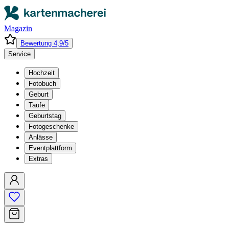
Magazin
Bewertung 4,9/5
Service
Hochzeit
Fotobuch
Geburt
Taufe
Geburtstag
Fotogeschenke
Anlässe
Eventplattform
Extras