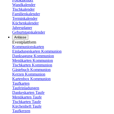
Fotokalender
Wandkalender
Tischkalender
Familienkalender
Terminkalender
Küchenkalender
Jahresplaner
Geburtstagskalender
Anlässe
Eventplattform
Kommunionskarten
Einladungskarten Kommunion
Danksagung Kommunion
Menükarten Kommunion
Tischkarten Kommunion
Gästebuch Kommunion
Kerzen Kommunion
Kartenbox Kommunion
Taufkarten
Taufeinladungen
Dankeskarten Taufe
Menükarten Taufe
Tischkarten Taufe
Kirchenheft Taufe
Taufkerzen