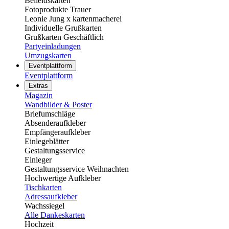
Beileidskarten
Fotoprodukte Trauer
Leonie Jung x kartenmacherei
Individuelle Grußkarten
Grußkarten Geschäftlich
Partyeinladungen
Umzugskarten
Eventplattform
Eventplattform
Extras
Magazin
Wandbilder & Poster
Briefumschläge
Absenderaufkleber
Empfängeraufkleber
Einlegeblätter
Gestaltungsservice
Einleger
Gestaltungsservice Weihnachten
Hochwertige Aufkleber
Tischkarten
Adressaufkleber
Wachssiegel
Alle Dankeskarten
Hochzeit