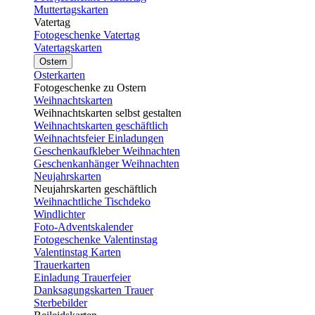
Muttertagskarten
Vatertag
Fotogeschenke Vatertag
Vatertagskarten
Ostern
Osterkarten
Fotogeschenke zu Ostern
Weihnachtskarten
Weihnachtskarten selbst gestalten
Weihnachtskarten geschäftlich
Weihnachtsfeier Einladungen
Geschenkaufkleber Weihnachten
Geschenkanhänger Weihnachten
Neujahrskarten
Neujahrskarten geschäftlich
Weihnachtliche Tischdeko
Windlichter
Foto-Adventskalender
Fotogeschenke Valentinstag
Valentinstag Karten
Trauerkarten
Einladung Trauerfeier
Danksagungskarten Trauer
Sterbebilder