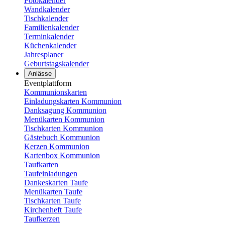
Fotokalender
Wandkalender
Tischkalender
Familienkalender
Terminkalender
Küchenkalender
Jahresplaner
Geburtstagskalender
Anlässe
Eventplattform
Kommunionskarten
Einladungskarten Kommunion
Danksagung Kommunion
Menükarten Kommunion
Tischkarten Kommunion
Gästebuch Kommunion
Kerzen Kommunion
Kartenbox Kommunion
Taufkarten
Taufeinladungen
Dankeskarten Taufe
Menükarten Taufe
Tischkarten Taufe
Kirchenheft Taufe
Taufkerzen