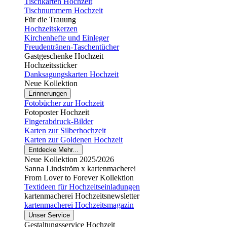
Tischkarten Hochzeit
Tischnummern Hochzeit
Für die Trauung
Hochzeitskerzen
Kirchenhefte und Einleger
Freudentränen-Taschentücher
Gastgeschenke Hochzeit
Hochzeitssticker
Danksagungskarten Hochzeit
Neue Kollektion
Erinnerungen
Fotobücher zur Hochzeit
Fotoposter Hochzeit
Fingerabdruck-Bilder
Karten zur Silberhochzeit
Karten zur Goldenen Hochzeit
Entdecke Mehr...
Neue Kollektion 2025/2026
Sanna Lindström x kartenmacherei
From Lover to Forever Kollektion
Textideen für Hochzeitseinladungen
kartenmacherei Hochzeitsnewsletter
kartenmacherei Hochzeitsmagazin
Unser Service
Gestaltungsservice Hochzeit