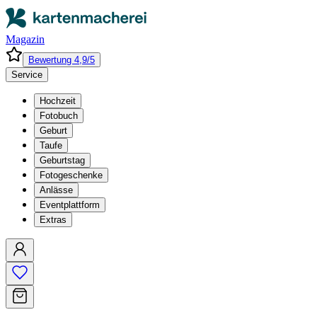
Magazin
Bewertung 4,9/5
Service
Hochzeit
Fotobuch
Geburt
Taufe
Geburtstag
Fotogeschenke
Anlässe
Eventplattform
Extras