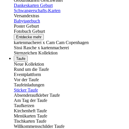
Geburtskarten Geschwister
Dankeskarten Geburt
Schwangerschafts-Karten
Versandextras
Babytagebuch
Poster Geburt
Fotobuch Geburt
Entdecke mehr
kartenmacherei x Cam Cam Copenhagen
Sissi Rasche x kartenmacherei
Sternzeichen Kollektion
Taufe
Neue Kollektion
Rund um die Taufe
Eventplattform
Vor der Taufe
Taufeinladungen
Sticker Taufe
Absenderaufkleber Taufe
Am Tag der Taufe
Taufkerzen
Kirchenheft Taufe
Menükarten Taufe
Tischkarten Taufe
Willkommensschilder Taufe