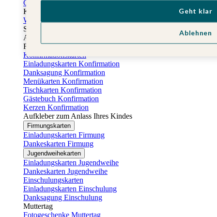
Gästebuch Taufe
Geht klar
Kartenbox Taufe
Willkommensschilder Taufe
Sticker Taufe
Ablehnen
Absenderaufkleber Taufe
Fotobuch Taufe
Konfirmationskarten
Einladungskarten Konfirmation
Danksagung Konfirmation
Menükarten Konfirmation
Tischkarten Konfirmation
Gästebuch Konfirmation
Kerzen Konfirmation
Aufkleber zum Anlass Ihres Kindes
Firmungskarten
Einladungskarten Firmung
Dankeskarten Firmung
Jugendweihekarten
Einladungskarten Jugendweihe
Dankeskarten Jugendweihe
Einschulungskarten
Einladungskarten Einschulung
Danksagung Einschulung
Muttertag
Fotogeschenke Muttertag