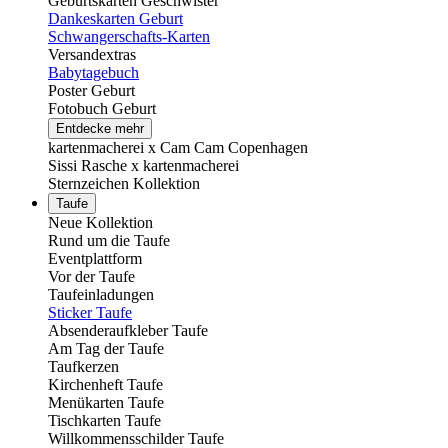
Geburtskarten Geschwister
Dankeskarten Geburt
Schwangerschafts-Karten
Versandextras
Babytagebuch
Poster Geburt
Fotobuch Geburt
Entdecke mehr
kartenmacherei x Cam Cam Copenhagen
Sissi Rasche x kartenmacherei
Sternzeichen Kollektion
Taufe
Neue Kollektion
Rund um die Taufe
Eventplattform
Vor der Taufe
Taufeinladungen
Sticker Taufe
Absenderaufkleber Taufe
Am Tag der Taufe
Taufkerzen
Kirchenheft Taufe
Menükarten Taufe
Tischkarten Taufe
Willkommensschilder Taufe