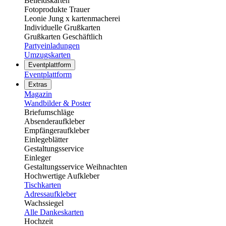
Beileidskarten
Fotoprodukte Trauer
Leonie Jung x kartenmacherei
Individuelle Grußkarten
Grußkarten Geschäftlich
Partyeinladungen
Umzugskarten
Eventplattform
Eventplattform
Extras
Magazin
Wandbilder & Poster
Briefumschläge
Absenderaufkleber
Empfängeraufkleber
Einlegeblätter
Gestaltungsservice
Einleger
Gestaltungsservice Weihnachten
Hochwertige Aufkleber
Tischkarten
Adressaufkleber
Wachssiegel
Alle Dankeskarten
Hochzeit