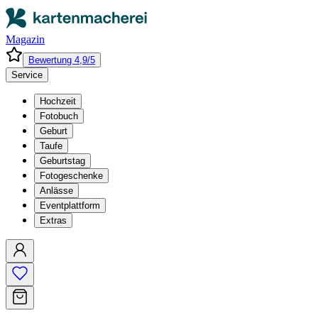
Magazin
Bewertung 4,9/5
Service
Hochzeit
Fotobuch
Geburt
Taufe
Geburtstag
Fotogeschenke
Anlässe
Eventplattform
Extras