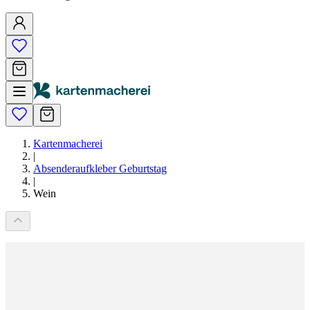
Kartenmacherei
|
Absenderaufkleber Geburtstag
|
Wein