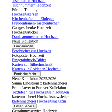
Tischkarten Hochzeit
Tischnummern Hochzeit
Für die Trauung
Hochzeitskerzen
Kirchenhefte und Einleger
Freudentränen-Taschentücher
Gastgeschenke Hochzeit
Hochzeitssticker
Danksagungskarten Hochzeit
Neue Kollektion
Erinnerungen
Fotobücher zur Hochzeit
Fotoposter Hochzeit
Fingerabdruck-Bilder
Karten zur Silberhochzeit
Karten zur Goldenen Hochzeit
Entdecke Mehr...
Neue Kollektion 2025/2026
Sanna Lindström x kartenmacherei
From Lover to Forever Kollektion
Textideen für Hochzeitseinladungen
kartenmacherei Hochzeitsnewsletter
kartenmacherei Hochzeitsmagazin
Unser Service
Gestaltungsservice Hochzeit