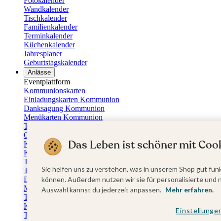
Fotokalender
Wandkalender
Tischkalender
Familienkalender
Terminkalender
Küchenkalender
Jahresplaner
Geburtstagskalender
Anlässe
Eventplattform
Kommunionskarten
Einladungskarten Kommunion
Danksagung Kommunion
Menükarten Kommunion
Tischkarten Kommunion
Gästebuch Kommunion
Das Leben ist schöner mit Cook
Kerzen Kommunion
Kartenbox Kommunion
Taufkarten
Sie helfen uns zu verstehen, was in unserem Shop gut funk
Taufeinladungen
können. Außerdem nutzen wir sie für personalisierte und 
Dankeskarten Taufe
Menükarten Taufe
Auswahl kannst du jederzeit anpassen.
Mehr erfahren.
Tischkarten Taufe
Kirchenheft Taufe
Einstellunge
Taufkerzen