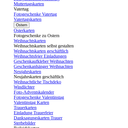
Muttertagskarten
Vatertag
Fotogeschenke Vatertag
Vatertagskarten
Ostern
Osterkarten
Fotogeschenke zu Ostern
Weihnachtskarten
Weihnachtskarten selbst gestalten
Weihnachtskarten geschäftlich
Weihnachtsfeier Einladungen
Geschenkaufkleber Weihnachten
Geschenkanhänger Weihnachten
Neujahrskarten
Neujahrskarten geschäftlich
Weihnachtliche Tischdeko
Windlichter
Foto-Adventskalender
Fotogeschenke Valentinstag
Valentinstag Karten
Trauerkarten
Einladung Trauerfeier
Danksagungskarten Trauer
Sterbebilder