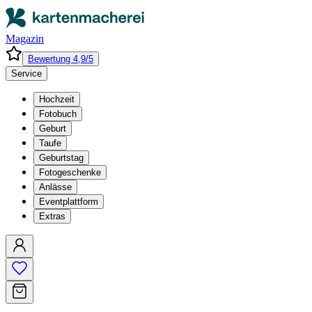
Magazin
Bewertung 4,9/5
Service
Hochzeit
Fotobuch
Geburt
Taufe
Geburtstag
Fotogeschenke
Anlässe
Eventplattform
Extras