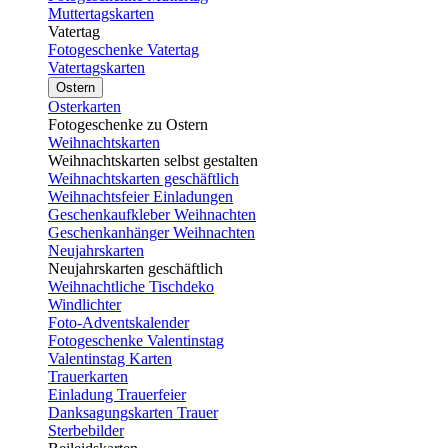
Muttertagskarten
Vatertag
Fotogeschenke Vatertag
Vatertagskarten
Ostern
Osterkarten
Fotogeschenke zu Ostern
Weihnachtskarten
Weihnachtskarten selbst gestalten
Weihnachtskarten geschäftlich
Weihnachtsfeier Einladungen
Geschenkaufkleber Weihnachten
Geschenkanhänger Weihnachten
Neujahrskarten
Neujahrskarten geschäftlich
Weihnachtliche Tischdeko
Windlichter
Foto-Adventskalender
Fotogeschenke Valentinstag
Valentinstag Karten
Trauerkarten
Einladung Trauerfeier
Danksagungskarten Trauer
Sterbebilder