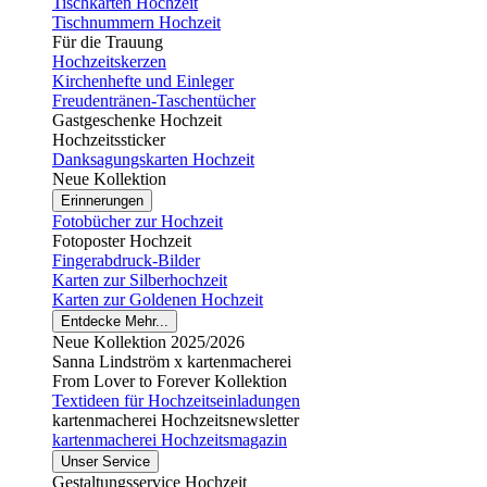
Tischkarten Hochzeit
Tischnummern Hochzeit
Für die Trauung
Hochzeitskerzen
Kirchenhefte und Einleger
Freudentränen-Taschentücher
Gastgeschenke Hochzeit
Hochzeitssticker
Danksagungskarten Hochzeit
Neue Kollektion
Erinnerungen
Fotobücher zur Hochzeit
Fotoposter Hochzeit
Fingerabdruck-Bilder
Karten zur Silberhochzeit
Karten zur Goldenen Hochzeit
Entdecke Mehr...
Neue Kollektion 2025/2026
Sanna Lindström x kartenmacherei
From Lover to Forever Kollektion
Textideen für Hochzeitseinladungen
kartenmacherei Hochzeitsnewsletter
kartenmacherei Hochzeitsmagazin
Unser Service
Gestaltungsservice Hochzeit