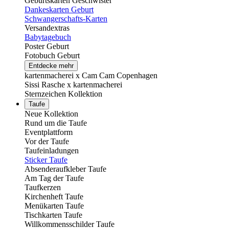
Geburtskarten Geschwister
Dankeskarten Geburt
Schwangerschafts-Karten
Versandextras
Babytagebuch
Poster Geburt
Fotobuch Geburt
Entdecke mehr
kartenmacherei x Cam Cam Copenhagen
Sissi Rasche x kartenmacherei
Sternzeichen Kollektion
Taufe
Neue Kollektion
Rund um die Taufe
Eventplattform
Vor der Taufe
Taufeinladungen
Sticker Taufe
Absenderaufkleber Taufe
Am Tag der Taufe
Taufkerzen
Kirchenheft Taufe
Menükarten Taufe
Tischkarten Taufe
Willkommensschilder Taufe