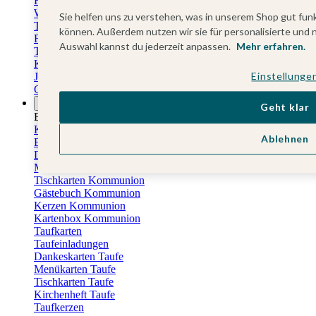
Fotokalender
Wandkalender
Sie helfen uns zu verstehen, was in unserem Shop gut funk
Tischkalender
können. Außerdem nutzen wir sie für personalisierte und 
Familienkalender
Auswahl kannst du jederzeit anpassen.
Mehr erfahren.
Terminkalender
Küchenkalender
Einstellunge
Jahresplaner
Geburtstagskalender
Anlässe
Geht klar
Eventplattform
Kommunionskarten
Ablehnen
Einladungskarten Kommunion
Danksagung Kommunion
Menükarten Kommunion
Tischkarten Kommunion
Gästebuch Kommunion
Kerzen Kommunion
Kartenbox Kommunion
Taufkarten
Taufeinladungen
Dankeskarten Taufe
Menükarten Taufe
Tischkarten Taufe
Kirchenheft Taufe
Taufkerzen