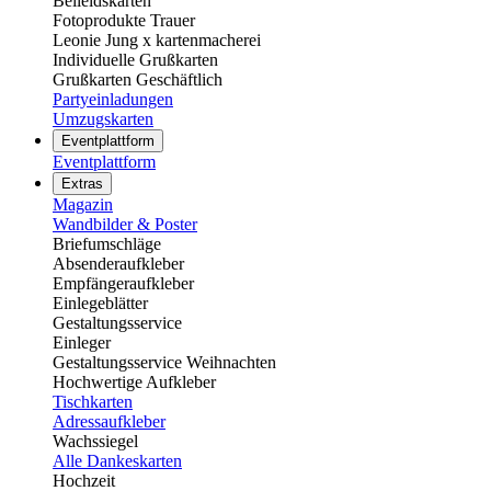
Beileidskarten
Fotoprodukte Trauer
Leonie Jung x kartenmacherei
Individuelle Grußkarten
Grußkarten Geschäftlich
Partyeinladungen
Umzugskarten
Eventplattform
Eventplattform
Extras
Magazin
Wandbilder & Poster
Briefumschläge
Absenderaufkleber
Empfängeraufkleber
Einlegeblätter
Gestaltungsservice
Einleger
Gestaltungsservice Weihnachten
Hochwertige Aufkleber
Tischkarten
Adressaufkleber
Wachssiegel
Alle Dankeskarten
Hochzeit