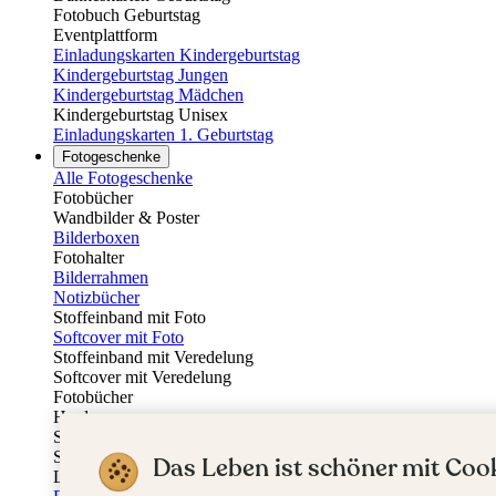
Fotobuch Geburtstag
Eventplattform
Einladungskarten Kindergeburtstag
Kindergeburtstag Jungen
Kindergeburtstag Mädchen
Kindergeburtstag Unisex
Einladungskarten 1. Geburtstag
Fotogeschenke
Alle Fotogeschenke
Fotobücher
Wandbilder & Poster
Bilderboxen
Fotohalter
Bilderrahmen
Notizbücher
Stoffeinband mit Foto
Softcover mit Foto
Stoffeinband mit Veredelung
Softcover mit Veredelung
Fotobücher
Hardcover
Softcover
Stoffeinband
Das Leben ist schöner mit Cook
Layflat