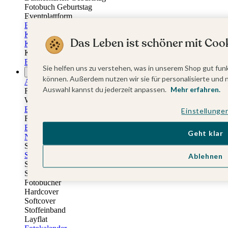
Fotobuch Geburtstag
Eventplattform
Einladungskarten Kindergeburtstag
Kindergeburtstag Jungen
Das Leben ist schöner mit Cook
Kindergeburtstag Mädchen
Kindergeburtstag Unisex
Einladungskarten 1. Geburtstag
Sie helfen uns zu verstehen, was in unserem Shop gut funk
Fotogeschenke
können. Außerdem nutzen wir sie für personalisierte und 
Alle Fotogeschenke
Auswahl kannst du jederzeit anpassen.
Mehr erfahren.
Fotobücher
Wandbilder & Poster
Bilderboxen
Einstellunge
Fotohalter
Bilderrahmen
Geht klar
Notizbücher
Stoffeinband mit Foto
Softcover mit Foto
Ablehnen
Stoffeinband mit Veredelung
Softcover mit Veredelung
Fotobücher
Hardcover
Softcover
Stoffeinband
Layflat