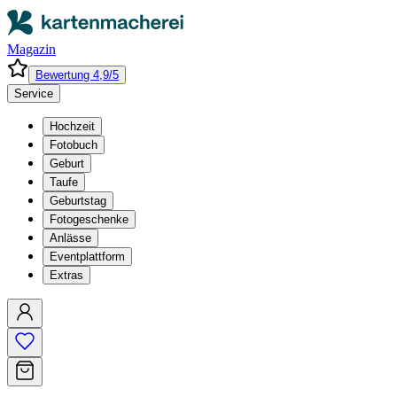
Magazin
Bewertung 4,9/5
Service
Hochzeit
Fotobuch
Geburt
Taufe
Geburtstag
Fotogeschenke
Anlässe
Eventplattform
Extras