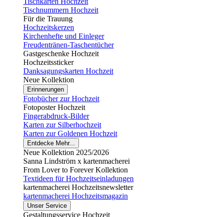
Tischkarten Hochzeit
Tischnummern Hochzeit
Für die Trauung
Hochzeitskerzen
Kirchenhefte und Einleger
Freudentränen-Taschentücher
Gastgeschenke Hochzeit
Hochzeitssticker
Danksagungskarten Hochzeit
Neue Kollektion
Erinnerungen
Fotobücher zur Hochzeit
Fotoposter Hochzeit
Fingerabdruck-Bilder
Karten zur Silberhochzeit
Karten zur Goldenen Hochzeit
Entdecke Mehr...
Neue Kollektion 2025/2026
Sanna Lindström x kartenmacherei
From Lover to Forever Kollektion
Textideen für Hochzeitseinladungen
kartenmacherei Hochzeitsnewsletter
kartenmacherei Hochzeitsmagazin
Unser Service
Gestaltungsservice Hochzeit