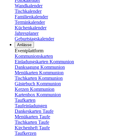
Fotokalender
Wandkalender
Tischkalender
Familienkalender
Terminkalender
Küchenkalender
Jahresplaner
Geburtstagskalender
Anlässe
Eventplattform
Kommunionskarten
Einladungskarten Kommunion
Danksagung Kommunion
Menükarten Kommunion
Tischkarten Kommunion
Gästebuch Kommunion
Kerzen Kommunion
Kartenbox Kommunion
Taufkarten
Taufeinladungen
Dankeskarten Taufe
Menükarten Taufe
Tischkarten Taufe
Kirchenheft Taufe
Taufkerzen