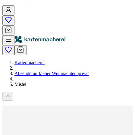
Kartenmacherei
|
Absenderaufkleber Weihnachten privat
|
Mistel