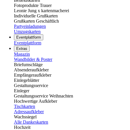
Beileidskarten
Fotoprodukte Trauer
Leonie Jung x kartenmacherei
Individuelle Grußkarten
Grußkarten Geschäftlich
Partyeinladungen
Umzugskarten
Eventplattform
Eventplattform
Extras
Magazin
Wandbilder & Poster
Briefumschläge
Absenderaufkleber
Empfängeraufkleber
Einlegeblätter
Gestaltungsservice
Einleger
Gestaltungsservice Weihnachten
Hochwertige Aufkleber
Tischkarten
Adressaufkleber
Wachssiegel
Alle Dankeskarten
Hochzeit