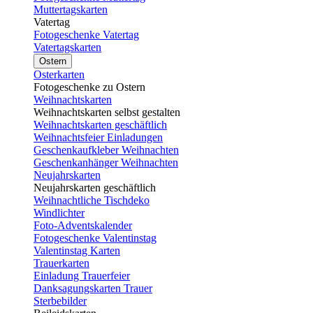
Muttertagskarten
Vatertag
Fotogeschenke Vatertag
Vatertagskarten
Ostern
Osterkarten
Fotogeschenke zu Ostern
Weihnachtskarten
Weihnachtskarten selbst gestalten
Weihnachtskarten geschäftlich
Weihnachtsfeier Einladungen
Geschenkaufkleber Weihnachten
Geschenkanhänger Weihnachten
Neujahrskarten
Neujahrskarten geschäftlich
Weihnachtliche Tischdeko
Windlichter
Foto-Adventskalender
Fotogeschenke Valentinstag
Valentinstag Karten
Trauerkarten
Einladung Trauerfeier
Danksagungskarten Trauer
Sterbebilder