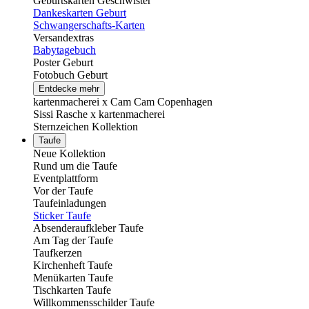
Geburtskarten Geschwister
Dankeskarten Geburt
Schwangerschafts-Karten
Versandextras
Babytagebuch
Poster Geburt
Fotobuch Geburt
Entdecke mehr
kartenmacherei x Cam Cam Copenhagen
Sissi Rasche x kartenmacherei
Sternzeichen Kollektion
Taufe
Neue Kollektion
Rund um die Taufe
Eventplattform
Vor der Taufe
Taufeinladungen
Sticker Taufe
Absenderaufkleber Taufe
Am Tag der Taufe
Taufkerzen
Kirchenheft Taufe
Menükarten Taufe
Tischkarten Taufe
Willkommensschilder Taufe