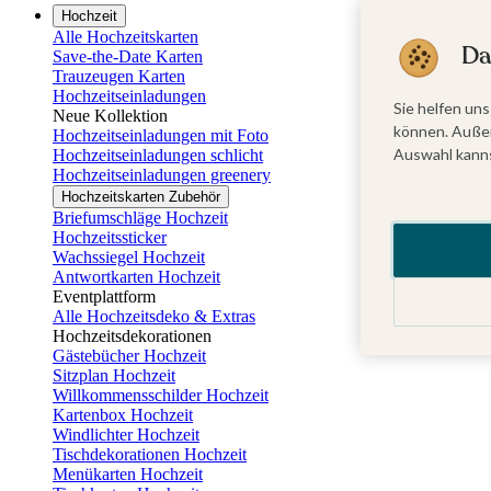
Hochzeit
Alle Hochzeitskarten
Da
Save-the-Date Karten
Trauzeugen Karten
Hochzeitseinladungen
Sie helfen uns
Neue Kollektion
können. Außer
Hochzeitseinladungen mit Foto
Auswahl kanns
Hochzeitseinladungen schlicht
Hochzeitseinladungen greenery
Hochzeitskarten Zubehör
Briefumschläge Hochzeit
Hochzeitssticker
Wachssiegel Hochzeit
Antwortkarten Hochzeit
Eventplattform
Alle Hochzeitsdeko & Extras
Hochzeitsdekorationen
Gästebücher Hochzeit
Sitzplan Hochzeit
Willkommensschilder Hochzeit
Kartenbox Hochzeit
Windlichter Hochzeit
Tischdekorationen Hochzeit
Menükarten Hochzeit