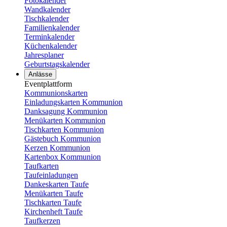
Fotokalender
Wandkalender
Tischkalender
Familienkalender
Terminkalender
Küchenkalender
Jahresplaner
Geburtstagskalender
Anlässe
Eventplattform
Kommunionskarten
Einladungskarten Kommunion
Danksagung Kommunion
Menükarten Kommunion
Tischkarten Kommunion
Gästebuch Kommunion
Kerzen Kommunion
Kartenbox Kommunion
Taufkarten
Taufeinladungen
Dankeskarten Taufe
Menükarten Taufe
Tischkarten Taufe
Kirchenheft Taufe
Taufkerzen