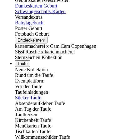
Geburtskarten Geschwister
Dankeskarten Geburt
Schwangerschafts-Karten
Versandextras
Babytagebuch
Poster Geburt
Fotobuch Geburt
Entdecke mehr
kartenmacherei x Cam Cam Copenhagen
Sissi Rasche x kartenmacherei
Sternzeichen Kollektion
Taufe
Neue Kollektion
Rund um die Taufe
Eventplattform
Vor der Taufe
Taufeinladungen
Sticker Taufe
Absenderaufkleber Taufe
Am Tag der Taufe
Taufkerzen
Kirchenheft Taufe
Menükarten Taufe
Tischkarten Taufe
Willkommensschilder Taufe