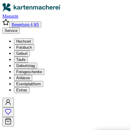
Magazin
Bewertung 4,9/5
Service
Hochzeit
Fotobuch
Geburt
Taufe
Geburtstag
Fotogeschenke
Anlässe
Eventplattform
Extras