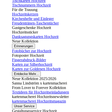
Tischkarten Hochzeit
Tischnummern Hochzeit
Für die Trauung
Hochzeitskerzen
Kirchenhefte und Einleger
Freudentränen-Taschentücher
Gastgeschenke Hochzeit
Hochzeitssticker
Danksagungskarten Hochzeit
Neue Kollektion
Erinnerungen
Fotobücher zur Hochzeit
Fotoposter Hochzeit
Fingerabdruck-Bilder
Karten zur Silberhochzeit
Karten zur Goldenen Hochzeit
Entdecke Mehr...
Neue Kollektion 2025/2026
Sanna Lindström x kartenmacherei
From Lover to Forever Kollektion
Textideen für Hochzeitseinladungen
kartenmacherei Hochzeitsnewsletter
kartenmacherei Hochzeitsmagazin
Unser Service
Gestaltungsservice Hochzeit