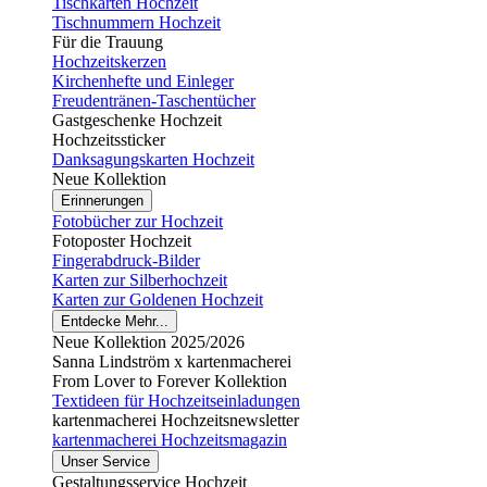
Tischkarten Hochzeit
Tischnummern Hochzeit
Für die Trauung
Hochzeitskerzen
Kirchenhefte und Einleger
Freudentränen-Taschentücher
Gastgeschenke Hochzeit
Hochzeitssticker
Danksagungskarten Hochzeit
Neue Kollektion
Erinnerungen
Fotobücher zur Hochzeit
Fotoposter Hochzeit
Fingerabdruck-Bilder
Karten zur Silberhochzeit
Karten zur Goldenen Hochzeit
Entdecke Mehr...
Neue Kollektion 2025/2026
Sanna Lindström x kartenmacherei
From Lover to Forever Kollektion
Textideen für Hochzeitseinladungen
kartenmacherei Hochzeitsnewsletter
kartenmacherei Hochzeitsmagazin
Unser Service
Gestaltungsservice Hochzeit