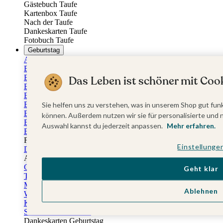
Gästebuch Taufe
Kartenbox Taufe
Nach der Taufe
Dankeskarten Taufe
Fotobuch Taufe
Geburtstag
Alle Einladungskarten Geburtstag
Einladungskarten 18. Geburtstag
Einladungskarten 30. Geburtstag
Das Leben ist schöner mit Cook
Einladungskarten 40. Geburtstag
Einladungskarten 50. Geburtstag
Einladungskarten 60. Geburtstag
Sie helfen uns zu verstehen, was in unserem Shop gut funk
Einladungskarten 70. Geburtstag
können. Außerdem nutzen wir sie für personalisierte und 
Einladungskarten 80. Geburtstag
Auswahl kannst du jederzeit anpassen.
Mehr erfahren.
Einladungskarten 90. Geburtstag
Für jedes Alter
Einstellunge
Doppelgeburtstag Einladungen
Alle Geburtstagsextras
Gästebücher Geburtstag
Geht klar
Tischkarten Geburtstag
Menükarten Geburtstag
Ablehnen
Weinetiketten Geburtstag
Kartenbox Geburtstag
Save the Date Karten
Dankeskarten Geburtstag