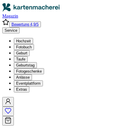
Magazin
Bewertung 4,9/5
Service
Hochzeit
Fotobuch
Geburt
Taufe
Geburtstag
Fotogeschenke
Anlässe
Eventplattform
Extras