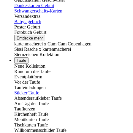
Geburtskarten Geschwister
Dankeskarten Geburt
Schwangerschafts-Karten
Versandextras
Babytagebuch
Poster Geburt
Fotobuch Geburt
Entdecke mehr
kartenmacherei x Cam Cam Copenhagen
Sissi Rasche x kartenmacherei
Sternzeichen Kollektion
Taufe
Neue Kollektion
Rund um die Taufe
Eventplattform
Vor der Taufe
Taufeinladungen
Sticker Taufe
Absenderaufkleber Taufe
Am Tag der Taufe
Taufkerzen
Kirchenheft Taufe
Menükarten Taufe
Tischkarten Taufe
Willkommensschilder Taufe