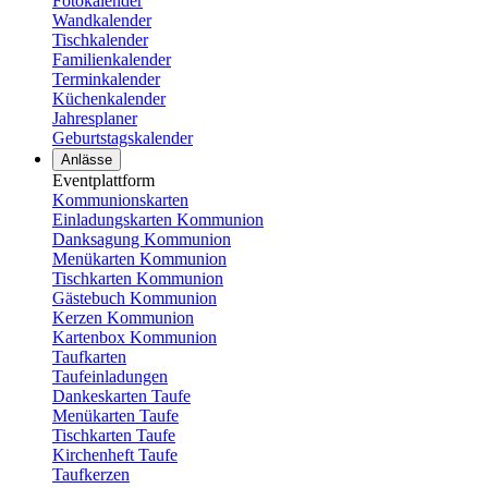
Fotokalender
Wandkalender
Tischkalender
Familienkalender
Terminkalender
Küchenkalender
Jahresplaner
Geburtstagskalender
Anlässe
Eventplattform
Kommunionskarten
Einladungskarten Kommunion
Danksagung Kommunion
Menükarten Kommunion
Tischkarten Kommunion
Gästebuch Kommunion
Kerzen Kommunion
Kartenbox Kommunion
Taufkarten
Taufeinladungen
Dankeskarten Taufe
Menükarten Taufe
Tischkarten Taufe
Kirchenheft Taufe
Taufkerzen