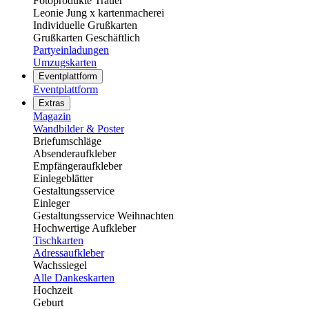
Fotoprodukte Trauer
Leonie Jung x kartenmacherei
Individuelle Grußkarten
Grußkarten Geschäftlich
Partyeinladungen
Umzugskarten
Eventplattform
Eventplattform
Extras
Magazin
Wandbilder & Poster
Briefumschläge
Absenderaufkleber
Empfängeraufkleber
Einlegeblätter
Gestaltungsservice
Einleger
Gestaltungsservice Weihnachten
Hochwertige Aufkleber
Tischkarten
Adressaufkleber
Wachssiegel
Alle Dankeskarten
Hochzeit
Geburt