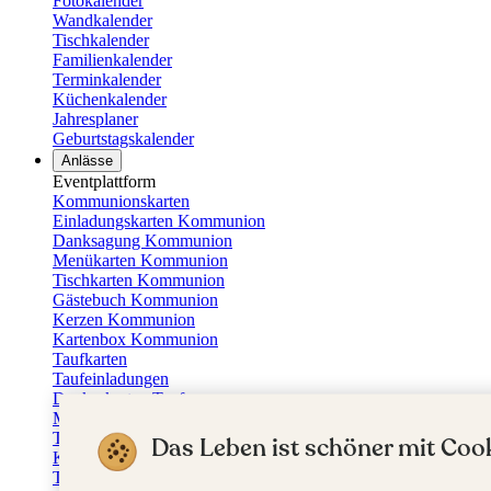
Fotokalender
Wandkalender
Tischkalender
Familienkalender
Terminkalender
Küchenkalender
Jahresplaner
Geburtstagskalender
Anlässe
Eventplattform
Kommunionskarten
Einladungskarten Kommunion
Danksagung Kommunion
Menükarten Kommunion
Tischkarten Kommunion
Gästebuch Kommunion
Kerzen Kommunion
Kartenbox Kommunion
Taufkarten
Taufeinladungen
Dankeskarten Taufe
Menükarten Taufe
Tischkarten Taufe
Das Leben ist schöner mit Cook
Kirchenheft Taufe
Taufkerzen