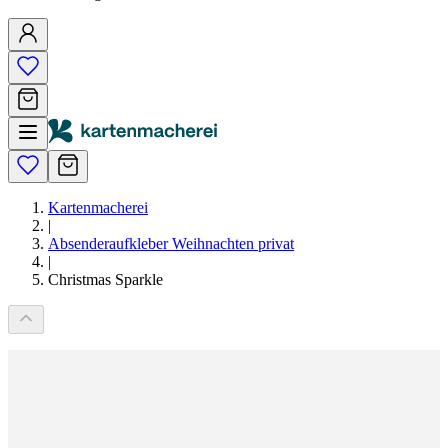
Kartenmacherei
|
Absenderaufkleber Weihnachten privat
|
Christmas Sparkle