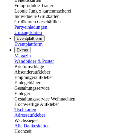
Beileidskarten
Fotoprodukte Trauer
Leonie Jung x kartenmacherei
Individuelle Grußkarten
Grußkarten Geschäftlich
Partyeinladungen
Umzugskarten
Eventplattform
Eventplattform
Extras
Magazin
Wandbilder & Poster
Briefumschläge
Absenderaufkleber
Empfängeraufkleber
Einlegeblätter
Gestaltungsservice
Einleger
Gestaltungsservice Weihnachten
Hochwertige Aufkleber
Tischkarten
Adressaufkleber
Wachssiegel
Alle Dankeskarten
Hochzeit