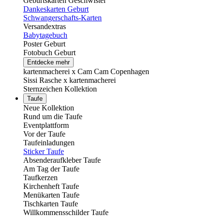
Geburtskarten Geschwister
Dankeskarten Geburt
Schwangerschafts-Karten
Versandextras
Babytagebuch
Poster Geburt
Fotobuch Geburt
Entdecke mehr
kartenmacherei x Cam Cam Copenhagen
Sissi Rasche x kartenmacherei
Sternzeichen Kollektion
Taufe
Neue Kollektion
Rund um die Taufe
Eventplattform
Vor der Taufe
Taufeinladungen
Sticker Taufe
Absenderaufkleber Taufe
Am Tag der Taufe
Taufkerzen
Kirchenheft Taufe
Menükarten Taufe
Tischkarten Taufe
Willkommensschilder Taufe