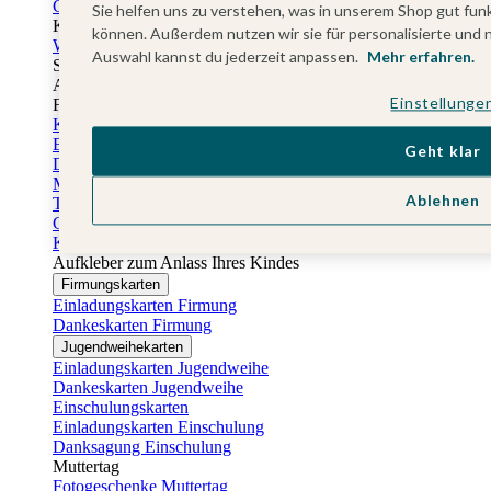
Gästebuch Taufe
Sie helfen uns zu verstehen, was in unserem Shop gut funk
Kartenbox Taufe
können. Außerdem nutzen wir sie für personalisierte und 
Willkommensschilder Taufe
Auswahl kannst du jederzeit anpassen.
Mehr erfahren.
Sticker Taufe
Absenderaufkleber Taufe
Einstellunge
Fotobuch Taufe
Konfirmationskarten
Einladungskarten Konfirmation
Geht klar
Danksagung Konfirmation
Menükarten Konfirmation
Ablehnen
Tischkarten Konfirmation
Gästebuch Konfirmation
Kerzen Konfirmation
Aufkleber zum Anlass Ihres Kindes
Firmungskarten
Einladungskarten Firmung
Dankeskarten Firmung
Jugendweihekarten
Einladungskarten Jugendweihe
Dankeskarten Jugendweihe
Einschulungskarten
Einladungskarten Einschulung
Danksagung Einschulung
Muttertag
Fotogeschenke Muttertag