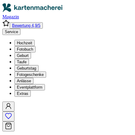
Magazin
Bewertung 4,9/5
Service
Hochzeit
Fotobuch
Geburt
Taufe
Geburtstag
Fotogeschenke
Anlässe
Eventplattform
Extras