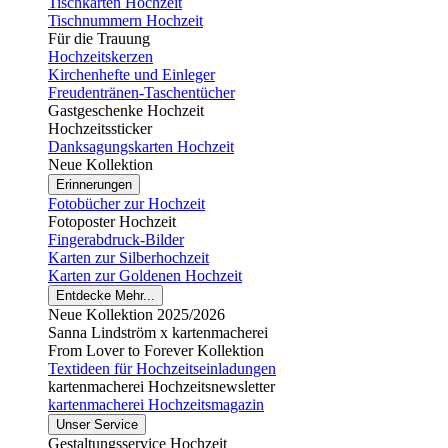
Tischkarten Hochzeit
Tischnummern Hochzeit
Für die Trauung
Hochzeitskerzen
Kirchenhefte und Einleger
Freudentränen-Taschentücher
Gastgeschenke Hochzeit
Hochzeitssticker
Danksagungskarten Hochzeit
Neue Kollektion
Erinnerungen
Fotobücher zur Hochzeit
Fotoposter Hochzeit
Fingerabdruck-Bilder
Karten zur Silberhochzeit
Karten zur Goldenen Hochzeit
Entdecke Mehr...
Neue Kollektion 2025/2026
Sanna Lindström x kartenmacherei
From Lover to Forever Kollektion
Textideen für Hochzeitseinladungen
kartenmacherei Hochzeitsnewsletter
kartenmacherei Hochzeitsmagazin
Unser Service
Gestaltungsservice Hochzeit