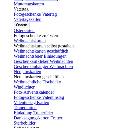
Muttertagskarten
Vatertag
Fotogeschenke Vatertag
Vatertagskarten
Ostern
Osterkarten
Fotogeschenke zu Ostern
Weihnachtskarten
Weihnachtskarten selbst gestalten
Weihnachtskarten geschäftlich
Weihnachtsfeier Einladungen
Geschenkaufkleber Weihnachten
Geschenkanhänger Weihnachten
Neujahrskarten
Neujahrskarten geschäftlich
Weihnachtliche Tischdeko
Windlichter
Foto-Adventskalender
Fotogeschenke Valentinstag
Valentinstag Karten
Trauerkarten
Einladung Trauerfeier
Danksagungskarten Trauer
Sterbebilder