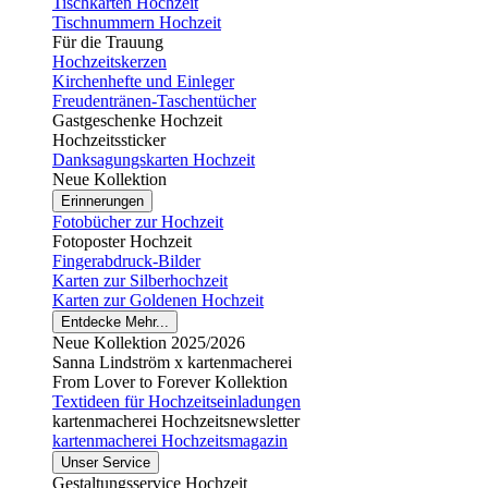
Tischkarten Hochzeit
Tischnummern Hochzeit
Für die Trauung
Hochzeitskerzen
Kirchenhefte und Einleger
Freudentränen-Taschentücher
Gastgeschenke Hochzeit
Hochzeitssticker
Danksagungskarten Hochzeit
Neue Kollektion
Erinnerungen
Fotobücher zur Hochzeit
Fotoposter Hochzeit
Fingerabdruck-Bilder
Karten zur Silberhochzeit
Karten zur Goldenen Hochzeit
Entdecke Mehr...
Neue Kollektion 2025/2026
Sanna Lindström x kartenmacherei
From Lover to Forever Kollektion
Textideen für Hochzeitseinladungen
kartenmacherei Hochzeitsnewsletter
kartenmacherei Hochzeitsmagazin
Unser Service
Gestaltungsservice Hochzeit