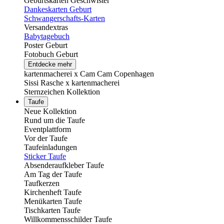
Geburtskarten Geschwister
Dankeskarten Geburt
Schwangerschafts-Karten
Versandextras
Babytagebuch
Poster Geburt
Fotobuch Geburt
Entdecke mehr
kartenmacherei x Cam Cam Copenhagen
Sissi Rasche x kartenmacherei
Sternzeichen Kollektion
Taufe
Neue Kollektion
Rund um die Taufe
Eventplattform
Vor der Taufe
Taufeinladungen
Sticker Taufe
Absenderaufkleber Taufe
Am Tag der Taufe
Taufkerzen
Kirchenheft Taufe
Menükarten Taufe
Tischkarten Taufe
Willkommensschilder Taufe