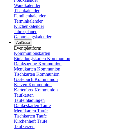
Fotokalender
Wandkalender
Tischkalender
Familienkalender
Terminkalender
Küchenkalender
Jahresplaner
Geburtstagskalender
Anlässe
Eventplattform
Kommunionskarten
Einladungskarten Kommunion
Danksagung Kommunion
Menükarten Kommunion
Tischkarten Kommunion
Gästebuch Kommunion
Kerzen Kommunion
Kartenbox Kommunion
Taufkarten
Taufeinladungen
Dankeskarten Taufe
Menükarten Taufe
Tischkarten Taufe
Kirchenheft Taufe
Taufkerzen