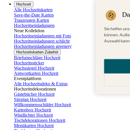
Hochzeit
Alle Hochzeitskarten
Da
Save-the-Date Karten
Trauzeugen Karten
Hochzeitseinladungen
Sie helfen uns
Neue Kollektion
können. Außer
Hochzeitseinladungen mit Foto
Auswahl kanns
Hochzeitseinladungen schlicht
Hochzeitseinladungen greenery
Hochzeitskarten Zubehör
Briefumschläge Hochzeit
Hochzeitssticker
Wachssiegel Hochzeit
Antwortkarten Hochzeit
Eventplattform
Alle Hochzeitsdeko & Extras
Hochzeitsdekorationen
Gästebücher Hochzeit
Sitzplan Hochzeit
Willkommensschilder Hochzeit
Kartenbox Hochzeit
Windlichter Hochzeit
Tischdekorationen Hochzeit
Menükarten Hochzeit