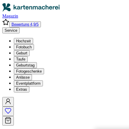
Magazin
Bewertung 4,9/5
Service
Hochzeit
Fotobuch
Geburt
Taufe
Geburtstag
Fotogeschenke
Anlässe
Eventplattform
Extras