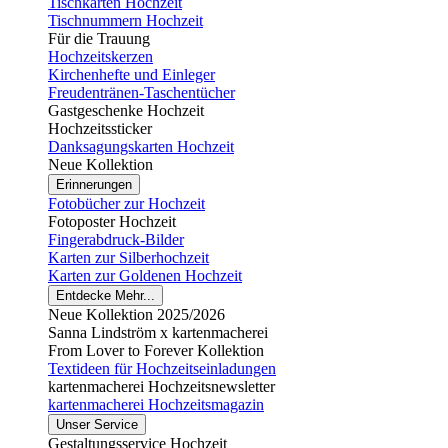
Tischkarten Hochzeit
Tischnummern Hochzeit
Für die Trauung
Hochzeitskerzen
Kirchenhefte und Einleger
Freudentränen-Taschentücher
Gastgeschenke Hochzeit
Hochzeitssticker
Danksagungskarten Hochzeit
Neue Kollektion
Erinnerungen
Fotobücher zur Hochzeit
Fotoposter Hochzeit
Fingerabdruck-Bilder
Karten zur Silberhochzeit
Karten zur Goldenen Hochzeit
Entdecke Mehr...
Neue Kollektion 2025/2026
Sanna Lindström x kartenmacherei
From Lover to Forever Kollektion
Textideen für Hochzeitseinladungen
kartenmacherei Hochzeitsnewsletter
kartenmacherei Hochzeitsmagazin
Unser Service
Gestaltungsservice Hochzeit