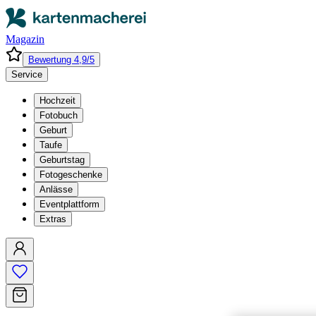
Magazin
Bewertung 4,9/5
Service
Hochzeit
Fotobuch
Geburt
Taufe
Geburtstag
Fotogeschenke
Anlässe
Eventplattform
Extras