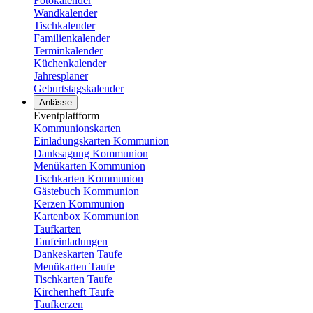
Fotokalender
Wandkalender
Tischkalender
Familienkalender
Terminkalender
Küchenkalender
Jahresplaner
Geburtstagskalender
Anlässe
Eventplattform
Kommunionskarten
Einladungskarten Kommunion
Danksagung Kommunion
Menükarten Kommunion
Tischkarten Kommunion
Gästebuch Kommunion
Kerzen Kommunion
Kartenbox Kommunion
Taufkarten
Taufeinladungen
Dankeskarten Taufe
Menükarten Taufe
Tischkarten Taufe
Kirchenheft Taufe
Taufkerzen