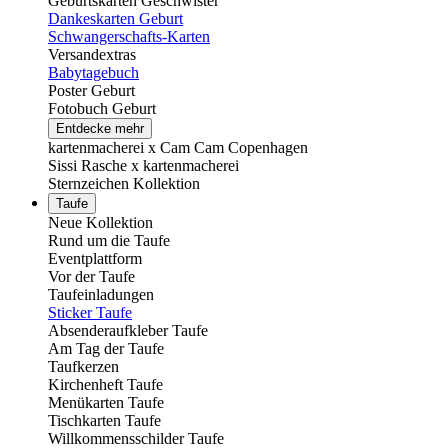
Geburtskarten Geschwister
Dankeskarten Geburt
Schwangerschafts-Karten
Versandextras
Babytagebuch
Poster Geburt
Fotobuch Geburt
Entdecke mehr
kartenmacherei x Cam Cam Copenhagen
Sissi Rasche x kartenmacherei
Sternzeichen Kollektion
Taufe
Neue Kollektion
Rund um die Taufe
Eventplattform
Vor der Taufe
Taufeinladungen
Sticker Taufe
Absenderaufkleber Taufe
Am Tag der Taufe
Taufkerzen
Kirchenheft Taufe
Menükarten Taufe
Tischkarten Taufe
Willkommensschilder Taufe