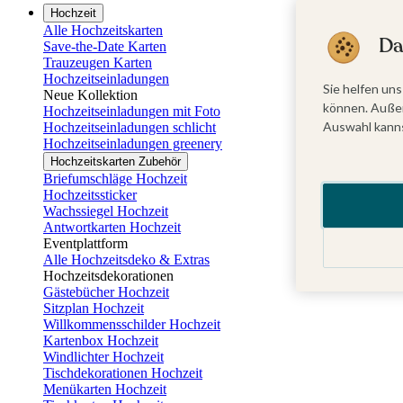
Hochzeit
Alle Hochzeitskarten
Da
Save-the-Date Karten
Trauzeugen Karten
Hochzeitseinladungen
Sie helfen uns
Neue Kollektion
können. Außer
Hochzeitseinladungen mit Foto
Auswahl kanns
Hochzeitseinladungen schlicht
Hochzeitseinladungen greenery
Hochzeitskarten Zubehör
Briefumschläge Hochzeit
Hochzeitssticker
Wachssiegel Hochzeit
Antwortkarten Hochzeit
Eventplattform
Alle Hochzeitsdeko & Extras
Hochzeitsdekorationen
Gästebücher Hochzeit
Sitzplan Hochzeit
Willkommensschilder Hochzeit
Kartenbox Hochzeit
Windlichter Hochzeit
Tischdekorationen Hochzeit
Menükarten Hochzeit