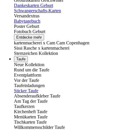
Geburtskarten Geschwister
Dankeskarten Geburt
Schwangerschafts-Karten
Versandextras
Babytagebuch
Poster Geburt
Fotobuch Geburt
Entdecke mehr
kartenmacherei x Cam Cam Copenhagen
Sissi Rasche x kartenmacherei
Sternzeichen Kollektion
Taufe
Neue Kollektion
Rund um die Taufe
Eventplattform
Vor der Taufe
Taufeinladungen
Sticker Taufe
Absenderaufkleber Taufe
Am Tag der Taufe
Taufkerzen
Kirchenheft Taufe
Menükarten Taufe
Tischkarten Taufe
Willkommensschilder Taufe