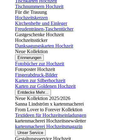
Tischkarten Hochzeit
Tischnummern Hochzeit
Für die Trauung
Hochzeitskerzen
Kirchenhefte und Einleger
Freudentränen-Taschentücher
Gastgeschenke Hochzeit
Hochzeitssticker
Danksagungskarten Hochzeit
Neue Kollektion
Erinnerungen
Fotobücher zur Hochzeit
Fotoposter Hochzeit
Fingerabdruck-Bilder
Karten zur Silberhochzeit
Karten zur Goldenen Hochzeit
Entdecke Mehr...
Neue Kollektion 2025/2026
Sanna Lindström x kartenmacherei
From Lover to Forever Kollektion
Textideen für Hochzeitseinladungen
kartenmacherei Hochzeitsnewsletter
kartenmacherei Hochzeitsmagazin
Unser Service
Gestaltungsservice Hochzeit