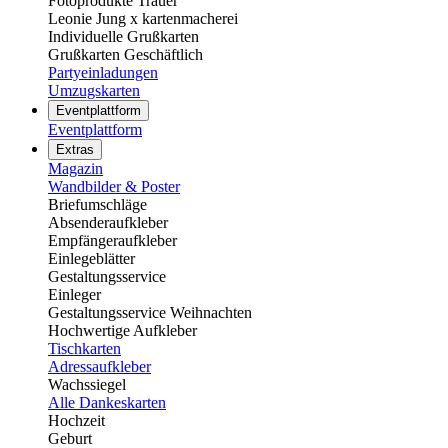
Fotoprodukte Trauer
Leonie Jung x kartenmacherei
Individuelle Grußkarten
Grußkarten Geschäftlich
Partyeinladungen
Umzugskarten
Eventplattform
Eventplattform
Extras
Magazin
Wandbilder & Poster
Briefumschläge
Absenderaufkleber
Empfängeraufkleber
Einlegeblätter
Gestaltungsservice
Einleger
Gestaltungsservice Weihnachten
Hochwertige Aufkleber
Tischkarten
Adressaufkleber
Wachssiegel
Alle Dankeskarten
Hochzeit
Geburt