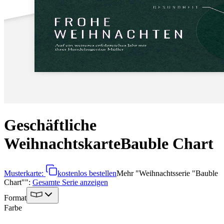
Geschäftliche
Weihnachtskarte
Bauble Chart
Musterkarte:
kostenlos bestellen
Mehr
"
Weihnachtsserie "Bauble
Chart"
":
Gesamte Serie anzeigen
Format
Farbe