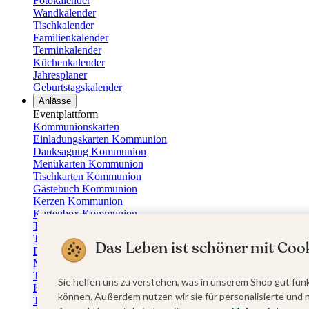
Fotokalender
Wandkalender
Tischkalender
Familienkalender
Terminkalender
Küchenkalender
Jahresplaner
Geburtstagskalender
Anlässe
Eventplattform
Kommunionskarten
Einladungskarten Kommunion
Danksagung Kommunion
Menükarten Kommunion
Tischkarten Kommunion
Gästebuch Kommunion
Kerzen Kommunion
Kartenbox Kommunion
Taufkarten
Taufeinladungen
Das Leben ist schöner mit Cook
Dankeskarten Taufe
Menükarten Taufe
Tischkarten Taufe
Sie helfen uns zu verstehen, was in unserem Shop gut funk
Kirchenheft Taufe
können. Außerdem nutzen wir sie für personalisierte und 
Taufkerzen