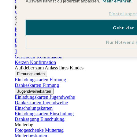
Auswahl kannst du jederzeit anpassen.
Mehr erfahren.
Gästebuch Taufe
Kartenbox Taufe
Willkommensschilder Taufe
Einstellunge
Sticker Taufe
Absenderaufkleber Taufe
Geht klar
Konfirmationskarten
Einladungskarten Konfirmation
Danksagung Konfirmation
Nur Notwendi
Menükarten Konfirmation
Tischkarten Konfirmation
Gästebuch Konfirmation
Kerzen Konfirmation
Aufkleber zum Anlass Ihres Kindes
Firmungskarten
Einladungskarten Firmung
Dankeskarten Firmung
Jugendweihekarten
Einladungskarten Jugendweihe
Dankeskarten Jugendweihe
Einschulungskarten
Einladungskarten Einschulung
Danksagung Einschulung
Muttertag
Fotogeschenke Muttertag
Muttertagskarten