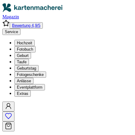
Magazin
Bewertung 4,9/5
Service
Hochzeit
Fotobuch
Geburt
Taufe
Geburtstag
Fotogeschenke
Anlässe
Eventplattform
Extras