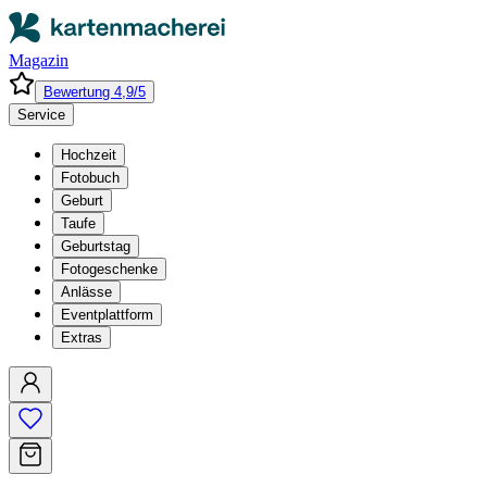
Magazin
Bewertung 4,9/5
Service
Hochzeit
Fotobuch
Geburt
Taufe
Geburtstag
Fotogeschenke
Anlässe
Eventplattform
Extras