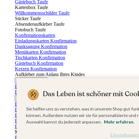
Gästebuch Taufe
Kartenbox Taufe
Willkommensschilder Taufe
Sticker Taufe
Absenderaufkleber Taufe
Fotobuch Taufe
Konfirmationskarten
Einladungskarten Konfirmation
Danksagung Konfirmation
Menükarten Konfirmation
Tischkarten Konfirmation
Gästebuch Konfirmation
Kerzen Konfirmation
Aufkleber zum Anlass Ihres Kindes
Firmungskarten
Einladungskarten Firmung
Das Leben ist schöner mit Cook
Dankeskarten Firmung
Jugendweihekarten
Einladungskarten Jugendweihe
Sie helfen uns zu verstehen, was in unserem Shop gut funk
Dankeskarten Jugendweihe
Einschulungskarten
können. Außerdem nutzen wir sie für personalisierte und 
Einladungskarten Einschulung
Auswahl kannst du jederzeit anpassen.
Mehr erfahren.
Danksagung Einschulung
Muttertag
Einstellunge
Fotogeschenke Muttertag