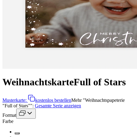
Weihnachtskarte
Full of Stars
Musterkarte:
kostenlos bestellen
Mehr
"
Weihnachtspapeterie
"Full of Stars"
":
Gesamte Serie anzeigen
Format
Farbe