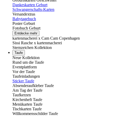
Geburtskarten Geschwister
Dankeskarten Geburt
Schwangerschafts-Karten
Versandextras
Babytagebuch
Poster Geburt
Fotobuch Geburt
Entdecke mehr
kartenmacherei x Cam Cam Copenhagen
Sissi Rasche x kartenmacherei
Sternzeichen Kollektion
Taufe
Neue Kollektion
Rund um die Taufe
Eventplattform
Vor der Taufe
Taufeinladungen
Sticker Taufe
Absenderaufkleber Taufe
Am Tag der Taufe
Taufkerzen
Kirchenheft Taufe
Menükarten Taufe
Tischkarten Taufe
Willkommensschilder Taufe