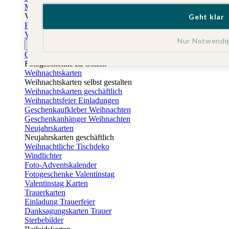
Muttertagskarten
Vatertag
Geht klar
Fotogeschenke Vatertag
Vatertagskarten
Nur Notwendi
Ostern
Osterkarten
Fotogeschenke zu Ostern
Weihnachtskarten
Weihnachtskarten selbst gestalten
Weihnachtskarten geschäftlich
Weihnachtsfeier Einladungen
Geschenkaufkleber Weihnachten
Geschenkanhänger Weihnachten
Neujahrskarten
Neujahrskarten geschäftlich
Weihnachtliche Tischdeko
Windlichter
Foto-Adventskalender
Fotogeschenke Valentinstag
Valentinstag Karten
Trauerkarten
Einladung Trauerfeier
Danksagungskarten Trauer
Sterbebilder