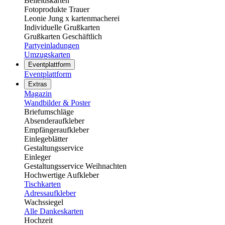
Beileidskarten
Fotoprodukte Trauer
Leonie Jung x kartenmacherei
Individuelle Grußkarten
Grußkarten Geschäftlich
Partyeinladungen
Umzugskarten
Eventplattform
Eventplattform
Extras
Magazin
Wandbilder & Poster
Briefumschläge
Absenderaufkleber
Empfängeraufkleber
Einlegeblätter
Gestaltungsservice
Einleger
Gestaltungsservice Weihnachten
Hochwertige Aufkleber
Tischkarten
Adressaufkleber
Wachssiegel
Alle Dankeskarten
Hochzeit