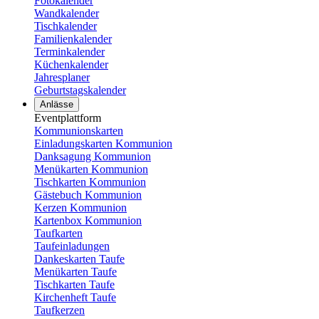
Fotokalender
Wandkalender
Tischkalender
Familienkalender
Terminkalender
Küchenkalender
Jahresplaner
Geburtstagskalender
Anlässe
Eventplattform
Kommunionskarten
Einladungskarten Kommunion
Danksagung Kommunion
Menükarten Kommunion
Tischkarten Kommunion
Gästebuch Kommunion
Kerzen Kommunion
Kartenbox Kommunion
Taufkarten
Taufeinladungen
Dankeskarten Taufe
Menükarten Taufe
Tischkarten Taufe
Kirchenheft Taufe
Taufkerzen