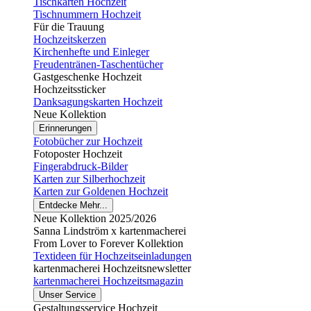
Tischkarten Hochzeit
Tischnummern Hochzeit
Für die Trauung
Hochzeitskerzen
Kirchenhefte und Einleger
Freudentränen-Taschentücher
Gastgeschenke Hochzeit
Hochzeitssticker
Danksagungskarten Hochzeit
Neue Kollektion
Erinnerungen
Fotobücher zur Hochzeit
Fotoposter Hochzeit
Fingerabdruck-Bilder
Karten zur Silberhochzeit
Karten zur Goldenen Hochzeit
Entdecke Mehr...
Neue Kollektion 2025/2026
Sanna Lindström x kartenmacherei
From Lover to Forever Kollektion
Textideen für Hochzeitseinladungen
kartenmacherei Hochzeitsnewsletter
kartenmacherei Hochzeitsmagazin
Unser Service
Gestaltungsservice Hochzeit