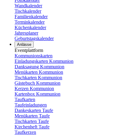
Fotokalender
Wandkalender
Tischkalender
Familienkalender
Terminkalender
Küchenkalender
Jahresplaner
Geburtstagskalender
Anlässe
Eventplattform
Kommunionskarten
Einladungskarten Kommunion
Danksagung Kommunion
Menükarten Kommunion
Tischkarten Kommunion
Gästebuch Kommunion
Kerzen Kommunion
Kartenbox Kommunion
Taufkarten
Taufeinladungen
Dankeskarten Taufe
Menükarten Taufe
Tischkarten Taufe
Kirchenheft Taufe
Taufkerzen