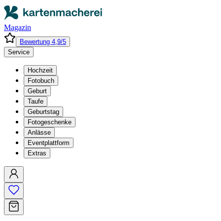
Magazin
Bewertung 4,9/5
Service
Hochzeit
Fotobuch
Geburt
Taufe
Geburtstag
Fotogeschenke
Anlässe
Eventplattform
Extras