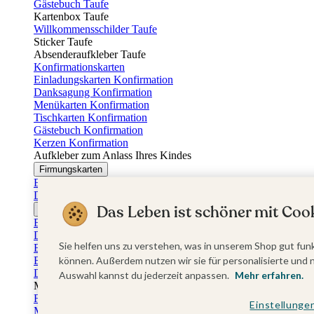
Gästebuch Taufe
Kartenbox Taufe
Willkommensschilder Taufe
Sticker Taufe
Absenderaufkleber Taufe
Konfirmationskarten
Einladungskarten Konfirmation
Danksagung Konfirmation
Menükarten Konfirmation
Tischkarten Konfirmation
Gästebuch Konfirmation
Kerzen Konfirmation
Aufkleber zum Anlass Ihres Kindes
Firmungskarten
Einladungskarten Firmung
Dankeskarten Firmung
Das Leben ist schöner mit Cook
Jugendweihekarten
Einladungskarten Jugendweihe
Dankeskarten Jugendweihe
Sie helfen uns zu verstehen, was in unserem Shop gut funk
Einschulungskarten
Einladungskarten Einschulung
können. Außerdem nutzen wir sie für personalisierte und 
Danksagung Einschulung
Auswahl kannst du jederzeit anpassen.
Mehr erfahren.
Muttertag
Fotogeschenke Muttertag
Einstellunge
Muttertagskarten