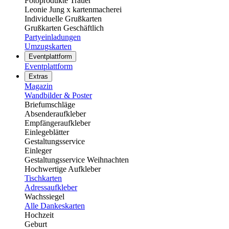
Fotoprodukte Trauer
Leonie Jung x kartenmacherei
Individuelle Grußkarten
Grußkarten Geschäftlich
Partyeinladungen
Umzugskarten
Eventplattform
Eventplattform
Extras
Magazin
Wandbilder & Poster
Briefumschläge
Absenderaufkleber
Empfängeraufkleber
Einlegeblätter
Gestaltungsservice
Einleger
Gestaltungsservice Weihnachten
Hochwertige Aufkleber
Tischkarten
Adressaufkleber
Wachssiegel
Alle Dankeskarten
Hochzeit
Geburt