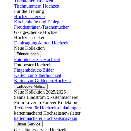
Tischkarten Hochzeit
Tischnummern Hochzeit
Für die Trauung
Hochzeitskerzen
Kirchenhefte und Einleger
Freudentränen-Taschentücher
Gastgeschenke Hochzeit
Hochzeitssticker
Danksagungskarten Hochzeit
Neue Kollektion
Erinnerungen
Fotobücher zur Hochzeit
Fotoposter Hochzeit
Fingerabdruck-Bilder
Karten zur Silberhochzeit
Karten zur Goldenen Hochzeit
Entdecke Mehr...
Neue Kollektion 2025/2026
Sanna Lindström x kartenmacherei
From Lover to Forever Kollektion
Textideen für Hochzeitseinladungen
kartenmacherei Hochzeitsnewsletter
kartenmacherei Hochzeitsmagazin
Unser Service
Gestaltungsservice Hochzeit