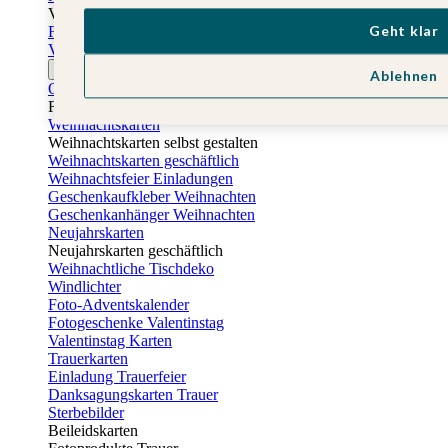
Vatertag
Geht klar
Fotogeschenke Vatertag
Vatertagskarten
Ostern
Ablehnen
Osterkarten
Fotogeschenke zu Ostern
Weihnachtskarten
Weihnachtskarten selbst gestalten
Weihnachtskarten geschäftlich
Weihnachtsfeier Einladungen
Geschenkaufkleber Weihnachten
Geschenkanhänger Weihnachten
Neujahrskarten
Neujahrskarten geschäftlich
Weihnachtliche Tischdeko
Windlichter
Foto-Adventskalender
Fotogeschenke Valentinstag
Valentinstag Karten
Trauerkarten
Einladung Trauerfeier
Danksagungskarten Trauer
Sterbebilder
Beileidskarten