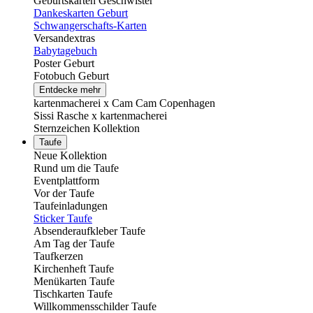
Geburtskarten Geschwister
Dankeskarten Geburt
Schwangerschafts-Karten
Versandextras
Babytagebuch
Poster Geburt
Fotobuch Geburt
Entdecke mehr
kartenmacherei x Cam Cam Copenhagen
Sissi Rasche x kartenmacherei
Sternzeichen Kollektion
Taufe
Neue Kollektion
Rund um die Taufe
Eventplattform
Vor der Taufe
Taufeinladungen
Sticker Taufe
Absenderaufkleber Taufe
Am Tag der Taufe
Taufkerzen
Kirchenheft Taufe
Menükarten Taufe
Tischkarten Taufe
Willkommensschilder Taufe