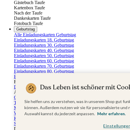
Gästebuch Taufe
Kartenbox Taufe
Nach der Taufe
Dankeskarten Taufe
Fotobuch Taufe
Geburtstag
Alle Einladungskarten Geburtstag
Einladungskarten 18. Geburtstag
Einladungskarten 30. Geburtstag
Einladungskarten 40. Geburtstag
Einladungskarten 50. Geburtstag
Einladungskarten 60. Geburtstag
Einladungskarten 70. Geburtstag
Einladungskarten 80. Geburtstag
Einladungskarten 90. Geburtstag
Für jedes Alter
Das Leben ist schöner mit Cook
Doppelgeburtstag Einladungen
Alle Geburtstagsextras
Gästebücher Geburtstag
Sie helfen uns zu verstehen, was in unserem Shop gut funk
Tischkarten Geburtstag
können. Außerdem nutzen wir sie für personalisierte und 
Menükarten Geburtstag
Weinetiketten Geburtstag
Auswahl kannst du jederzeit anpassen.
Mehr erfahren.
Kartenbox Geburtstag
Save the Date Karten
Einstellunge
Dankeskarten Geburtstag