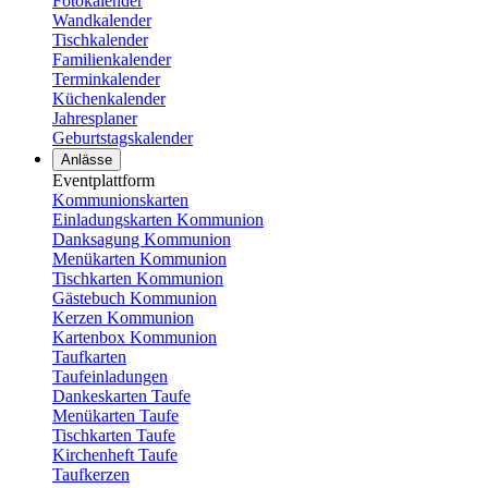
Fotokalender
Wandkalender
Tischkalender
Familienkalender
Terminkalender
Küchenkalender
Jahresplaner
Geburtstagskalender
Anlässe
Eventplattform
Kommunionskarten
Einladungskarten Kommunion
Danksagung Kommunion
Menükarten Kommunion
Tischkarten Kommunion
Gästebuch Kommunion
Kerzen Kommunion
Kartenbox Kommunion
Taufkarten
Taufeinladungen
Dankeskarten Taufe
Menükarten Taufe
Tischkarten Taufe
Kirchenheft Taufe
Taufkerzen