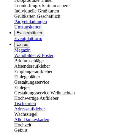
Fotoprodukte Trauer
Leonie Jung x kartenmacherei
Individuelle Grußkarten
Grußkarten Geschäftlich
Partyeinladungen
Umzugskarten
Eventplattform
Eventplattform
Extras
Magazin
Wandbilder & Poster
Briefumschläge
Absenderaufkleber
Empfängeraufkleber
Einlegeblätter
Gestaltungsservice
Einleger
Gestaltungsservice Weihnachten
Hochwertige Aufkleber
Tischkarten
Adressaufkleber
Wachssiegel
Alle Dankeskarten
Hochzeit
Geburt