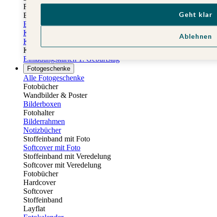
Fotobuch Geburtstag
Geht klar
Eventplattform
Einladungskarten Kindergeburtstag
Kindergeburtstag Jungen
Ablehnen
Kindergeburtstag Mädchen
Kindergeburtstag Unisex
Einladungskarten 1. Geburtstag
Fotogeschenke
Alle Fotogeschenke
Fotobücher
Wandbilder & Poster
Bilderboxen
Fotohalter
Bilderrahmen
Notizbücher
Stoffeinband mit Foto
Softcover mit Foto
Stoffeinband mit Veredelung
Softcover mit Veredelung
Fotobücher
Hardcover
Softcover
Stoffeinband
Layflat