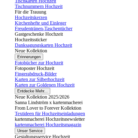
Tischkarten Hochzeit
Tischnummern Hochzeit
Für die Trauung
Hochzeitskerzen
Kirchenhefte und Einleger
Freudentränen-Taschentücher
Gastgeschenke Hochzeit
Hochzeitssticker
Danksagungskarten Hochzeit
Neue Kollektion
Erinnerungen
Fotobücher zur Hochzeit
Fotoposter Hochzeit
Fingerabdruck-Bilder
Karten zur Silberhochzeit
Karten zur Goldenen Hochzeit
Entdecke Mehr...
Neue Kollektion 2025/2026
Sanna Lindström x kartenmacherei
From Lover to Forever Kollektion
Textideen für Hochzeitseinladungen
kartenmacherei Hochzeitsnewsletter
kartenmacherei Hochzeitsmagazin
Unser Service
Gestaltungsservice Hochzeit