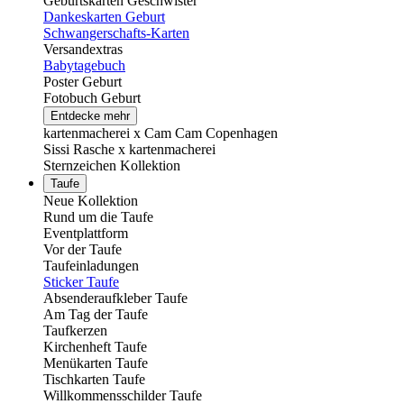
Geburtskarten Geschwister
Dankeskarten Geburt
Schwangerschafts-Karten
Versandextras
Babytagebuch
Poster Geburt
Fotobuch Geburt
Entdecke mehr
kartenmacherei x Cam Cam Copenhagen
Sissi Rasche x kartenmacherei
Sternzeichen Kollektion
Taufe
Neue Kollektion
Rund um die Taufe
Eventplattform
Vor der Taufe
Taufeinladungen
Sticker Taufe
Absenderaufkleber Taufe
Am Tag der Taufe
Taufkerzen
Kirchenheft Taufe
Menükarten Taufe
Tischkarten Taufe
Willkommensschilder Taufe