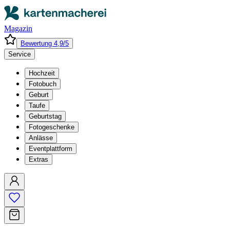
Magazin
Bewertung 4,9/5
Service
Hochzeit
Fotobuch
Geburt
Taufe
Geburtstag
Fotogeschenke
Anlässe
Eventplattform
Extras