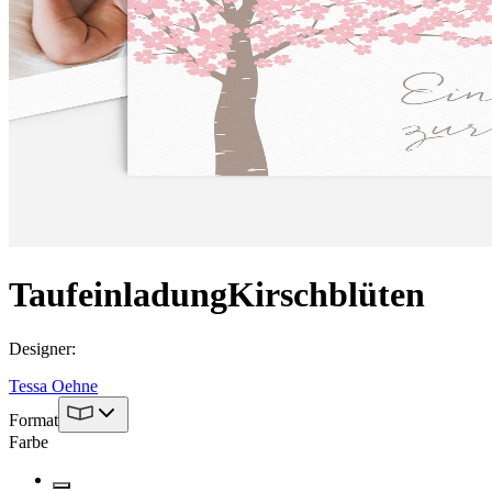
Taufeinladung
Kirschblüten
Designer
:
Tessa Oehne
Format
Farbe