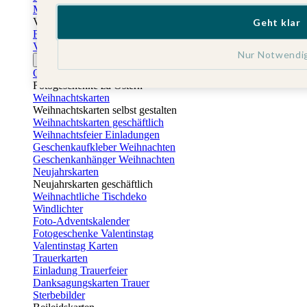
Muttertagskarten
Vatertag
Geht klar
Fotogeschenke Vatertag
Vatertagskarten
Nur Notwendi
Ostern
Osterkarten
Fotogeschenke zu Ostern
Weihnachtskarten
Weihnachtskarten selbst gestalten
Weihnachtskarten geschäftlich
Weihnachtsfeier Einladungen
Geschenkaufkleber Weihnachten
Geschenkanhänger Weihnachten
Neujahrskarten
Neujahrskarten geschäftlich
Weihnachtliche Tischdeko
Windlichter
Foto-Adventskalender
Fotogeschenke Valentinstag
Valentinstag Karten
Trauerkarten
Einladung Trauerfeier
Danksagungskarten Trauer
Sterbebilder