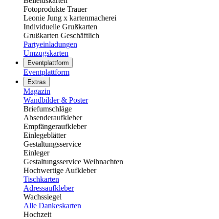
Beileidskarten
Fotoprodukte Trauer
Leonie Jung x kartenmacherei
Individuelle Grußkarten
Grußkarten Geschäftlich
Partyeinladungen
Umzugskarten
Eventplattform
Eventplattform
Extras
Magazin
Wandbilder & Poster
Briefumschläge
Absenderaufkleber
Empfängeraufkleber
Einlegeblätter
Gestaltungsservice
Einleger
Gestaltungsservice Weihnachten
Hochwertige Aufkleber
Tischkarten
Adressaufkleber
Wachssiegel
Alle Dankeskarten
Hochzeit