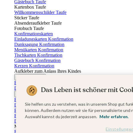
Gästebuch Taufe
Kartenbox Taufe
Willkommensschilder Taufe
Sticker Taufe
Absenderaufkleber Taufe
Fotobuch Taufe
Konfirmationskarten
Einladungskarten Konfirmation
Danksagung Konfirmation
Menükarten Konfirmation
Tischkarten Konfirmation
Gästebuch Konfirmation
Kerzen Konfirmation
Aufkleber zum Anlass Ihres Kindes
Firmungskarten
Einladungskarten Firmung
Das Leben ist schöner mit Cook
Dankeskarten Firmung
Jugendweihekarten
Einladungskarten Jugendweihe
Sie helfen uns zu verstehen, was in unserem Shop gut funk
Dankeskarten Jugendweihe
Einschulungskarten
können. Außerdem nutzen wir sie für personalisierte und 
Einladungskarten Einschulung
Auswahl kannst du jederzeit anpassen.
Mehr erfahren.
Danksagung Einschulung
Muttertag
Einstellunge
Fotogeschenke Muttertag