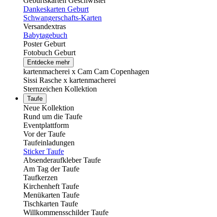
Geburtskarten Geschwister
Dankeskarten Geburt
Schwangerschafts-Karten
Versandextras
Babytagebuch
Poster Geburt
Fotobuch Geburt
Entdecke mehr
kartenmacherei x Cam Cam Copenhagen
Sissi Rasche x kartenmacherei
Sternzeichen Kollektion
Taufe
Neue Kollektion
Rund um die Taufe
Eventplattform
Vor der Taufe
Taufeinladungen
Sticker Taufe
Absenderaufkleber Taufe
Am Tag der Taufe
Taufkerzen
Kirchenheft Taufe
Menükarten Taufe
Tischkarten Taufe
Willkommensschilder Taufe