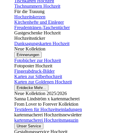
Tischkarten Hochzeit
Tischnummern Hochzeit
Für die Trauung
Hochzeitskerzen
Kirchenhefte und Einleger
Freudentränen-Taschentücher
Gastgeschenke Hochzeit
Hochzeitssticker
Danksagungskarten Hochzeit
Neue Kollektion
Erinnerungen
Fotobücher zur Hochzeit
Fotoposter Hochzeit
Fingerabdruck-Bilder
Karten zur Silberhochzeit
Karten zur Goldenen Hochzeit
Entdecke Mehr...
Neue Kollektion 2025/2026
Sanna Lindström x kartenmacherei
From Lover to Forever Kollektion
Textideen für Hochzeitseinladungen
kartenmacherei Hochzeitsnewsletter
kartenmacherei Hochzeitsmagazin
Unser Service
Gestaltungsservice Hochzeit