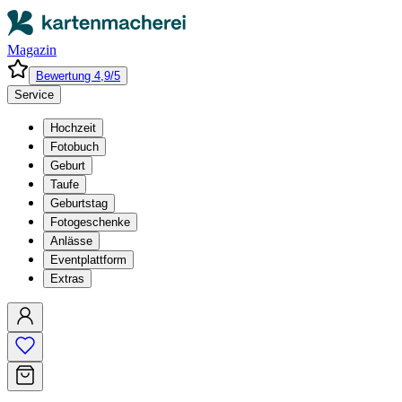
Magazin
Bewertung 4,9/5
Service
Hochzeit
Fotobuch
Geburt
Taufe
Geburtstag
Fotogeschenke
Anlässe
Eventplattform
Extras