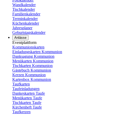
Fotokalender
Wandkalender
Tischkalender
Familienkalender
Terminkalender
Küchenkalender
Jahresplaner
Geburtstagskalender
Anlässe
Eventplattform
Kommunionskarten
Einladungskarten Kommunion
Danksagung Kommunion
Menükarten Kommunion
Tischkarten Kommunion
Gästebuch Kommunion
Kerzen Kommunion
Kartenbox Kommunion
Taufkarten
Taufeinladungen
Dankeskarten Taufe
Menükarten Taufe
Tischkarten Taufe
Kirchenheft Taufe
Taufkerzen