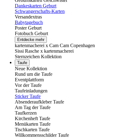
Geburtskarten Geschwister
Dankeskarten Geburt
Schwangerschafts-Karten
Versandextras
Babytagebuch
Poster Geburt
Fotobuch Geburt
Entdecke mehr
kartenmacherei x Cam Cam Copenhagen
Sissi Rasche x kartenmacherei
Sternzeichen Kollektion
Taufe
Neue Kollektion
Rund um die Taufe
Eventplattform
Vor der Taufe
Taufeinladungen
Sticker Taufe
Absenderaufkleber Taufe
Am Tag der Taufe
Taufkerzen
Kirchenheft Taufe
Menükarten Taufe
Tischkarten Taufe
Willkommensschilder Taufe