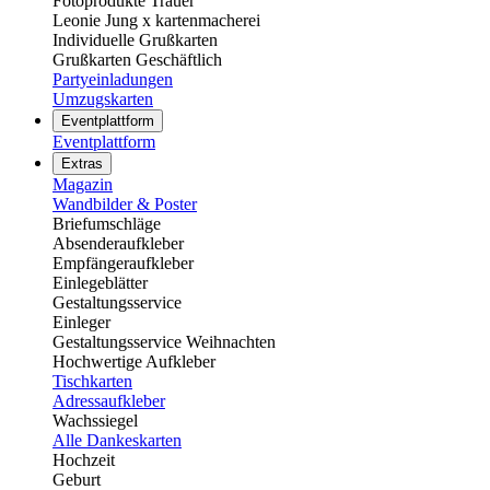
Fotoprodukte Trauer
Leonie Jung x kartenmacherei
Individuelle Grußkarten
Grußkarten Geschäftlich
Partyeinladungen
Umzugskarten
Eventplattform
Eventplattform
Extras
Magazin
Wandbilder & Poster
Briefumschläge
Absenderaufkleber
Empfängeraufkleber
Einlegeblätter
Gestaltungsservice
Einleger
Gestaltungsservice Weihnachten
Hochwertige Aufkleber
Tischkarten
Adressaufkleber
Wachssiegel
Alle Dankeskarten
Hochzeit
Geburt