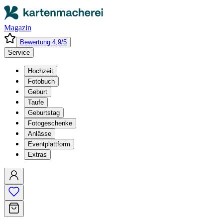
Magazin
Bewertung 4,9/5
Service
Hochzeit
Fotobuch
Geburt
Taufe
Geburtstag
Fotogeschenke
Anlässe
Eventplattform
Extras