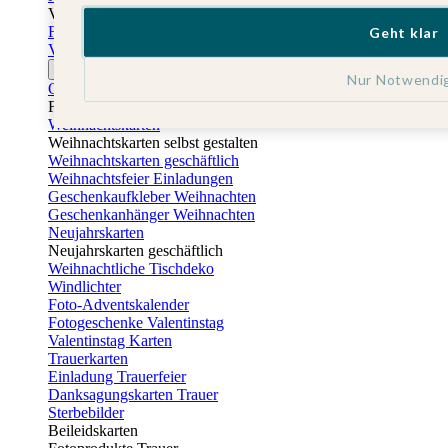
Vatertag
Fotogeschenke Vatertag
Geht klar
Vatertagskarten
Ostern
Nur Notwendi
Osterkarten
Fotogeschenke zu Ostern
Weihnachtskarten
Weihnachtskarten selbst gestalten
Weihnachtskarten geschäftlich
Weihnachtsfeier Einladungen
Geschenkaufkleber Weihnachten
Geschenkanhänger Weihnachten
Neujahrskarten
Neujahrskarten geschäftlich
Weihnachtliche Tischdeko
Windlichter
Foto-Adventskalender
Fotogeschenke Valentinstag
Valentinstag Karten
Trauerkarten
Einladung Trauerfeier
Danksagungskarten Trauer
Sterbebilder
Beileidskarten