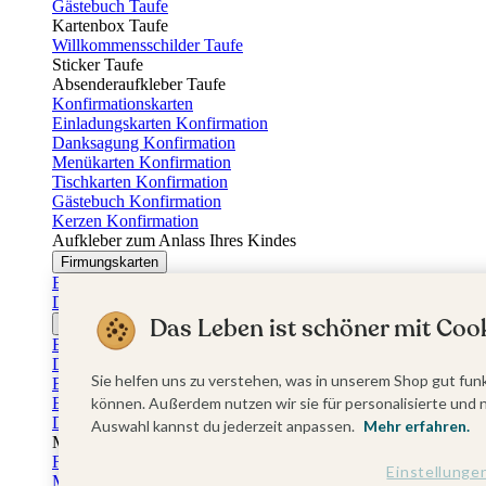
Gästebuch Taufe
Kartenbox Taufe
Willkommensschilder Taufe
Sticker Taufe
Absenderaufkleber Taufe
Konfirmationskarten
Einladungskarten Konfirmation
Danksagung Konfirmation
Menükarten Konfirmation
Tischkarten Konfirmation
Gästebuch Konfirmation
Kerzen Konfirmation
Aufkleber zum Anlass Ihres Kindes
Firmungskarten
Einladungskarten Firmung
Dankeskarten Firmung
Das Leben ist schöner mit Cook
Jugendweihekarten
Einladungskarten Jugendweihe
Dankeskarten Jugendweihe
Sie helfen uns zu verstehen, was in unserem Shop gut funk
Einschulungskarten
Einladungskarten Einschulung
können. Außerdem nutzen wir sie für personalisierte und 
Danksagung Einschulung
Auswahl kannst du jederzeit anpassen.
Mehr erfahren.
Muttertag
Fotogeschenke Muttertag
Einstellunge
Muttertagskarten