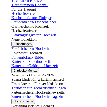
Tischkarten Hochzeit
Tischnummern Hochzeit
Für die Trauung
Hochzeitskerzen
Kirchenhefte und Einleger
Freudentränen-Taschentücher
Gastgeschenke Hochzeit
Hochzeitssticker
Danksagungskarten Hochzeit
Neue Kollektion
Erinnerungen
Fotobücher zur Hochzeit
Fotoposter Hochzeit
Fingerabdruck-Bilder
Karten zur Silberhochzeit
Karten zur Goldenen Hochzeit
Entdecke Mehr...
Neue Kollektion 2025/2026
Sanna Lindström x kartenmacherei
From Lover to Forever Kollektion
Textideen für Hochzeitseinladungen
kartenmacherei Hochzeitsnewsletter
kartenmacherei Hochzeitsmagazin
Unser Service
Gestaltungsservice Hochzeit