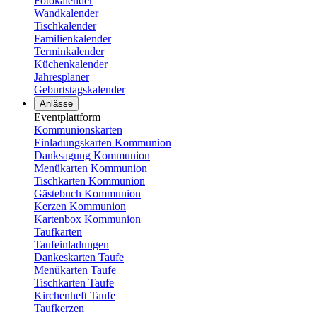
Fotokalender
Wandkalender
Tischkalender
Familienkalender
Terminkalender
Küchenkalender
Jahresplaner
Geburtstagskalender
Anlässe
Eventplattform
Kommunionskarten
Einladungskarten Kommunion
Danksagung Kommunion
Menükarten Kommunion
Tischkarten Kommunion
Gästebuch Kommunion
Kerzen Kommunion
Kartenbox Kommunion
Taufkarten
Taufeinladungen
Dankeskarten Taufe
Menükarten Taufe
Tischkarten Taufe
Kirchenheft Taufe
Taufkerzen