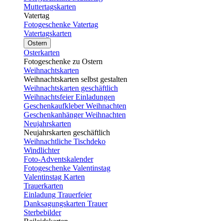
Muttertagskarten
Vatertag
Fotogeschenke Vatertag
Vatertagskarten
Ostern
Osterkarten
Fotogeschenke zu Ostern
Weihnachtskarten
Weihnachtskarten selbst gestalten
Weihnachtskarten geschäftlich
Weihnachtsfeier Einladungen
Geschenkaufkleber Weihnachten
Geschenkanhänger Weihnachten
Neujahrskarten
Neujahrskarten geschäftlich
Weihnachtliche Tischdeko
Windlichter
Foto-Adventskalender
Fotogeschenke Valentinstag
Valentinstag Karten
Trauerkarten
Einladung Trauerfeier
Danksagungskarten Trauer
Sterbebilder