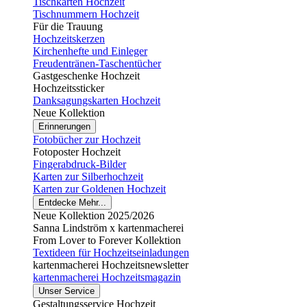
Tischkarten Hochzeit
Tischnummern Hochzeit
Für die Trauung
Hochzeitskerzen
Kirchenhefte und Einleger
Freudentränen-Taschentücher
Gastgeschenke Hochzeit
Hochzeitssticker
Danksagungskarten Hochzeit
Neue Kollektion
Erinnerungen
Fotobücher zur Hochzeit
Fotoposter Hochzeit
Fingerabdruck-Bilder
Karten zur Silberhochzeit
Karten zur Goldenen Hochzeit
Entdecke Mehr...
Neue Kollektion 2025/2026
Sanna Lindström x kartenmacherei
From Lover to Forever Kollektion
Textideen für Hochzeitseinladungen
kartenmacherei Hochzeitsnewsletter
kartenmacherei Hochzeitsmagazin
Unser Service
Gestaltungsservice Hochzeit