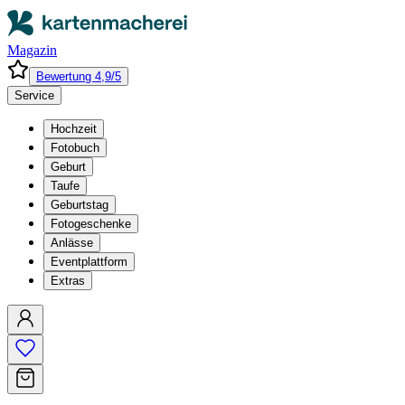
Magazin
Bewertung 4,9/5
Service
Hochzeit
Fotobuch
Geburt
Taufe
Geburtstag
Fotogeschenke
Anlässe
Eventplattform
Extras