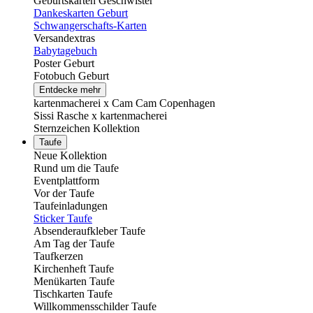
Geburtskarten Geschwister
Dankeskarten Geburt
Schwangerschafts-Karten
Versandextras
Babytagebuch
Poster Geburt
Fotobuch Geburt
Entdecke mehr
kartenmacherei x Cam Cam Copenhagen
Sissi Rasche x kartenmacherei
Sternzeichen Kollektion
Taufe
Neue Kollektion
Rund um die Taufe
Eventplattform
Vor der Taufe
Taufeinladungen
Sticker Taufe
Absenderaufkleber Taufe
Am Tag der Taufe
Taufkerzen
Kirchenheft Taufe
Menükarten Taufe
Tischkarten Taufe
Willkommensschilder Taufe