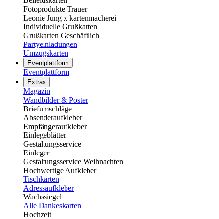
Beileidskarten
Fotoprodukte Trauer
Leonie Jung x kartenmacherei
Individuelle Grußkarten
Grußkarten Geschäftlich
Partyeinladungen
Umzugskarten
Eventplattform
Eventplattform
Extras
Magazin
Wandbilder & Poster
Briefumschläge
Absenderaufkleber
Empfängeraufkleber
Einlegeblätter
Gestaltungsservice
Einleger
Gestaltungsservice Weihnachten
Hochwertige Aufkleber
Tischkarten
Adressaufkleber
Wachssiegel
Alle Dankeskarten
Hochzeit