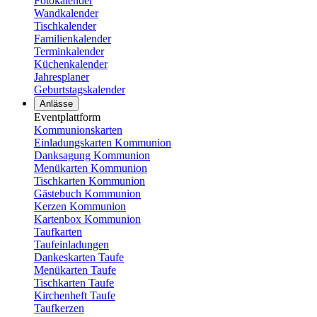
Fotokalender
Wandkalender
Tischkalender
Familienkalender
Terminkalender
Küchenkalender
Jahresplaner
Geburtstagskalender
Anlässe
Eventplattform
Kommunionskarten
Einladungskarten Kommunion
Danksagung Kommunion
Menükarten Kommunion
Tischkarten Kommunion
Gästebuch Kommunion
Kerzen Kommunion
Kartenbox Kommunion
Taufkarten
Taufeinladungen
Dankeskarten Taufe
Menükarten Taufe
Tischkarten Taufe
Kirchenheft Taufe
Taufkerzen