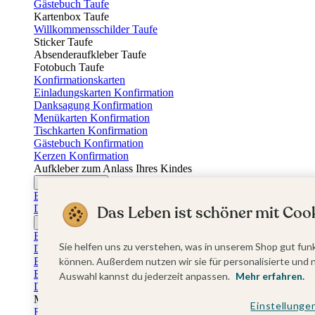
Gästebuch Taufe
Kartenbox Taufe
Willkommensschilder Taufe
Sticker Taufe
Absenderaufkleber Taufe
Fotobuch Taufe
Konfirmationskarten
Einladungskarten Konfirmation
Danksagung Konfirmation
Menükarten Konfirmation
Tischkarten Konfirmation
Gästebuch Konfirmation
Kerzen Konfirmation
Aufkleber zum Anlass Ihres Kindes
Firmungskarten
Einladungskarten Firmung
Dankeskarten Firmung
Das Leben ist schöner mit Cook
Jugendweihekarten
Einladungskarten Jugendweihe
Sie helfen uns zu verstehen, was in unserem Shop gut funk
Dankeskarten Jugendweihe
Einschulungskarten
können. Außerdem nutzen wir sie für personalisierte und 
Einladungskarten Einschulung
Auswahl kannst du jederzeit anpassen.
Mehr erfahren.
Danksagung Einschulung
Muttertag
Einstellunge
Fotogeschenke Muttertag