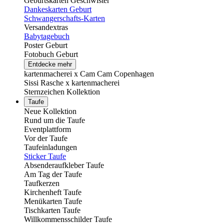
Geburtskarten Geschwister
Dankeskarten Geburt
Schwangerschafts-Karten
Versandextras
Babytagebuch
Poster Geburt
Fotobuch Geburt
Entdecke mehr
kartenmacherei x Cam Cam Copenhagen
Sissi Rasche x kartenmacherei
Sternzeichen Kollektion
Taufe
Neue Kollektion
Rund um die Taufe
Eventplattform
Vor der Taufe
Taufeinladungen
Sticker Taufe
Absenderaufkleber Taufe
Am Tag der Taufe
Taufkerzen
Kirchenheft Taufe
Menükarten Taufe
Tischkarten Taufe
Willkommensschilder Taufe