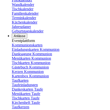
Fotokalender
Wandkalender
Tischkalender
Familienkalender
Terminkalender
Küchenkalender
Jahresplaner
Geburtstagskalender
Anlässe
Eventplattform
Kommunionskarten
Einladungskarten Kommunion
Danksagung Kommunion
Menükarten Kommunion
Tischkarten Kommunion
Gästebuch Kommunion
Kerzen Kommunion
Kartenbox Kommunion
Taufkarten
Taufeinladungen
Dankeskarten Taufe
Menükarten Taufe
Tischkarten Taufe
Kirchenheft Taufe
Taufkerzen