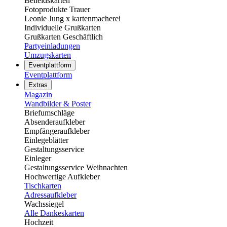
Beileidskarten
Fotoprodukte Trauer
Leonie Jung x kartenmacherei
Individuelle Grußkarten
Grußkarten Geschäftlich
Partyeinladungen
Umzugskarten
Eventplattform
Eventplattform
Extras
Magazin
Wandbilder & Poster
Briefumschläge
Absenderaufkleber
Empfängeraufkleber
Einlegeblätter
Gestaltungsservice
Einleger
Gestaltungsservice Weihnachten
Hochwertige Aufkleber
Tischkarten
Adressaufkleber
Wachssiegel
Alle Dankeskarten
Hochzeit