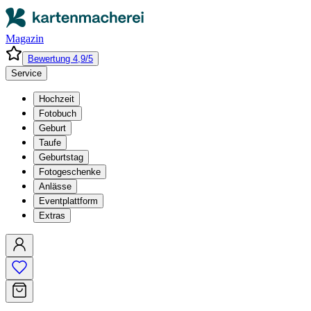
Magazin
Bewertung 4,9/5
Service
Hochzeit
Fotobuch
Geburt
Taufe
Geburtstag
Fotogeschenke
Anlässe
Eventplattform
Extras