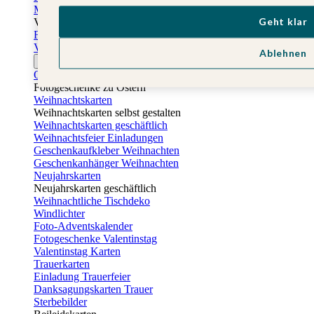
Muttertagskarten
Geht klar
Vatertag
Fotogeschenke Vatertag
Vatertagskarten
Ablehnen
Ostern
Osterkarten
Fotogeschenke zu Ostern
Weihnachtskarten
Weihnachtskarten selbst gestalten
Weihnachtskarten geschäftlich
Weihnachtsfeier Einladungen
Geschenkaufkleber Weihnachten
Geschenkanhänger Weihnachten
Neujahrskarten
Neujahrskarten geschäftlich
Weihnachtliche Tischdeko
Windlichter
Foto-Adventskalender
Fotogeschenke Valentinstag
Valentinstag Karten
Trauerkarten
Einladung Trauerfeier
Danksagungskarten Trauer
Sterbebilder