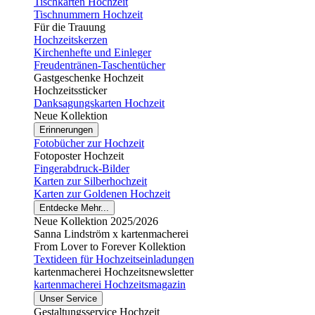
Tischkarten Hochzeit
Tischnummern Hochzeit
Für die Trauung
Hochzeitskerzen
Kirchenhefte und Einleger
Freudentränen-Taschentücher
Gastgeschenke Hochzeit
Hochzeitssticker
Danksagungskarten Hochzeit
Neue Kollektion
Erinnerungen
Fotobücher zur Hochzeit
Fotoposter Hochzeit
Fingerabdruck-Bilder
Karten zur Silberhochzeit
Karten zur Goldenen Hochzeit
Entdecke Mehr...
Neue Kollektion 2025/2026
Sanna Lindström x kartenmacherei
From Lover to Forever Kollektion
Textideen für Hochzeitseinladungen
kartenmacherei Hochzeitsnewsletter
kartenmacherei Hochzeitsmagazin
Unser Service
Gestaltungsservice Hochzeit