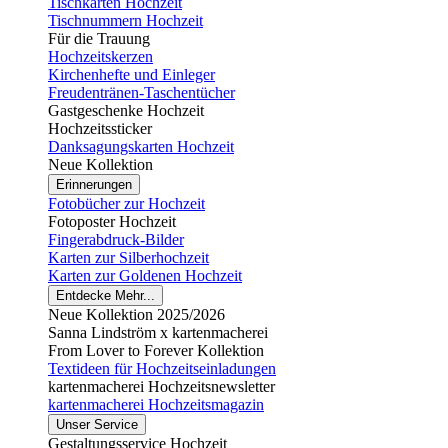
Tischkarten Hochzeit
Tischnummern Hochzeit
Für die Trauung
Hochzeitskerzen
Kirchenhefte und Einleger
Freudentränen-Taschentücher
Gastgeschenke Hochzeit
Hochzeitssticker
Danksagungskarten Hochzeit
Neue Kollektion
Erinnerungen
Fotobücher zur Hochzeit
Fotoposter Hochzeit
Fingerabdruck-Bilder
Karten zur Silberhochzeit
Karten zur Goldenen Hochzeit
Entdecke Mehr...
Neue Kollektion 2025/2026
Sanna Lindström x kartenmacherei
From Lover to Forever Kollektion
Textideen für Hochzeitseinladungen
kartenmacherei Hochzeitsnewsletter
kartenmacherei Hochzeitsmagazin
Unser Service
Gestaltungsservice Hochzeit