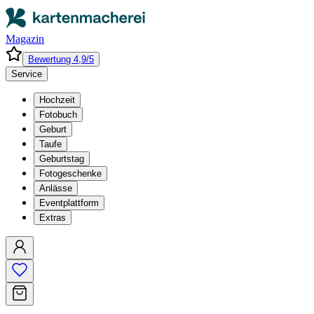
Magazin
Bewertung 4,9/5
Service
Hochzeit
Fotobuch
Geburt
Taufe
Geburtstag
Fotogeschenke
Anlässe
Eventplattform
Extras