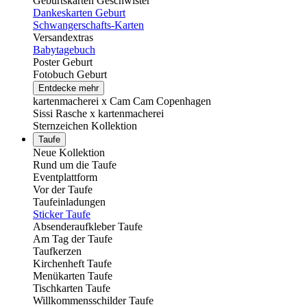
Geburtskarten Geschwister
Dankeskarten Geburt
Schwangerschafts-Karten
Versandextras
Babytagebuch
Poster Geburt
Fotobuch Geburt
Entdecke mehr
kartenmacherei x Cam Cam Copenhagen
Sissi Rasche x kartenmacherei
Sternzeichen Kollektion
Taufe
Neue Kollektion
Rund um die Taufe
Eventplattform
Vor der Taufe
Taufeinladungen
Sticker Taufe
Absenderaufkleber Taufe
Am Tag der Taufe
Taufkerzen
Kirchenheft Taufe
Menükarten Taufe
Tischkarten Taufe
Willkommensschilder Taufe