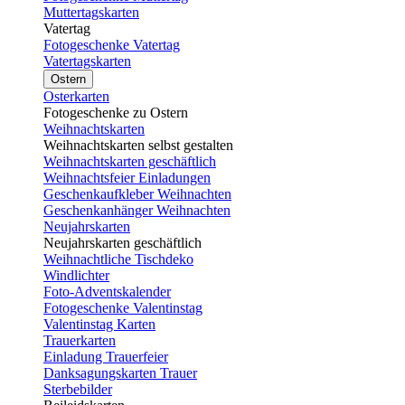
Muttertagskarten
Vatertag
Fotogeschenke Vatertag
Vatertagskarten
Ostern
Osterkarten
Fotogeschenke zu Ostern
Weihnachtskarten
Weihnachtskarten selbst gestalten
Weihnachtskarten geschäftlich
Weihnachtsfeier Einladungen
Geschenkaufkleber Weihnachten
Geschenkanhänger Weihnachten
Neujahrskarten
Neujahrskarten geschäftlich
Weihnachtliche Tischdeko
Windlichter
Foto-Adventskalender
Fotogeschenke Valentinstag
Valentinstag Karten
Trauerkarten
Einladung Trauerfeier
Danksagungskarten Trauer
Sterbebilder