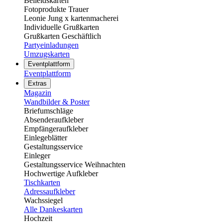
Beileidskarten
Fotoprodukte Trauer
Leonie Jung x kartenmacherei
Individuelle Grußkarten
Grußkarten Geschäftlich
Partyeinladungen
Umzugskarten
Eventplattform
Eventplattform
Extras
Magazin
Wandbilder & Poster
Briefumschläge
Absenderaufkleber
Empfängeraufkleber
Einlegeblätter
Gestaltungsservice
Einleger
Gestaltungsservice Weihnachten
Hochwertige Aufkleber
Tischkarten
Adressaufkleber
Wachssiegel
Alle Dankeskarten
Hochzeit