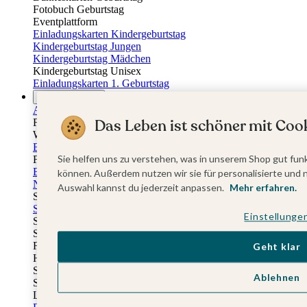
Fotobuch Geburtstag
Eventplattform
Einladungskarten Kindergeburtstag
Kindergeburtstag Jungen
Kindergeburtstag Mädchen
Kindergeburtstag Unisex
Einladungskarten 1. Geburtstag
Fotogeschenke
Alle Fotogeschenke
Das Leben ist schöner mit Cook
Fotobücher
Wandbilder & Poster
Bilderboxen
Sie helfen uns zu verstehen, was in unserem Shop gut funk
Fotohalter
Bilderrahmen
können. Außerdem nutzen wir sie für personalisierte und 
Notizbücher
Auswahl kannst du jederzeit anpassen.
Mehr erfahren.
Stoffeinband mit Foto
Softcover mit Foto
Einstellunge
Stoffeinband mit Veredelung
Softcover mit Veredelung
Fotobücher
Geht klar
Hardcover
Softcover
Ablehnen
Stoffeinband
Layflat