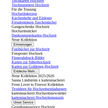
Tischkarten Hochzeit
Tischnummern Hochzeit
Für die Trauung
Hochzeitskerzen
Kirchenhefte und Einleger
Freudentränen-Taschentücher
Gastgeschenke Hochzeit
Hochzeitssticker
Danksagungskarten Hochzeit
Neue Kollektion
Erinnerungen
Fotobücher zur Hochzeit
Fotoposter Hochzeit
Fingerabdruck-Bilder
Karten zur Silberhochzeit
Karten zur Goldenen Hochzeit
Entdecke Mehr...
Neue Kollektion 2025/2026
Sanna Lindström x kartenmacherei
From Lover to Forever Kollektion
Textideen für Hochzeitseinladungen
kartenmacherei Hochzeitsnewsletter
kartenmacherei Hochzeitsmagazin
Unser Service
Gestaltungsservice Hochzeit