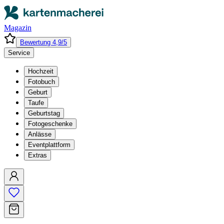
Magazin
Bewertung 4,9/5
Service
Hochzeit
Fotobuch
Geburt
Taufe
Geburtstag
Fotogeschenke
Anlässe
Eventplattform
Extras