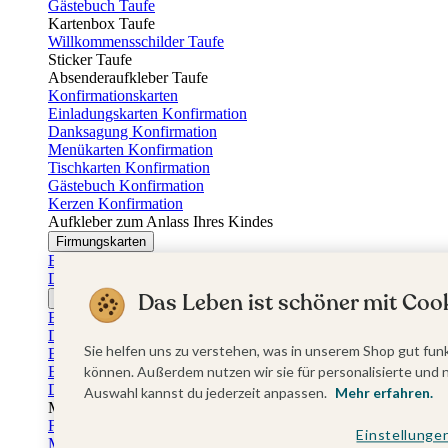
Gästebuch Taufe
Kartenbox Taufe
Willkommensschilder Taufe
Sticker Taufe
Absenderaufkleber Taufe
Konfirmationskarten
Einladungskarten Konfirmation
Danksagung Konfirmation
Menükarten Konfirmation
Tischkarten Konfirmation
Gästebuch Konfirmation
Kerzen Konfirmation
Aufkleber zum Anlass Ihres Kindes
Firmungskarten
Einladungskarten Firmung
Dankeskarten Firmung
Das Leben ist schöner mit Cook
Jugendweihekarten
Einladungskarten Jugendweihe
Dankeskarten Jugendweihe
Sie helfen uns zu verstehen, was in unserem Shop gut funk
Einschulungskarten
Einladungskarten Einschulung
können. Außerdem nutzen wir sie für personalisierte und 
Danksagung Einschulung
Auswahl kannst du jederzeit anpassen.
Mehr erfahren.
Muttertag
Fotogeschenke Muttertag
Einstellunge
Muttertagskarten