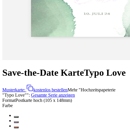
Save-the-Date Karte
Typo Love
Musterkarte:
kostenlos bestellen
Mehr
"
Hochzeitspapeterie
"Typo Love"
":
Gesamte Serie anzeigen
Format
Postkarte hoch (105 x 148mm)
Farbe