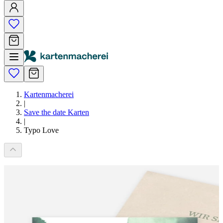
Kartenmacherei
|
Save the date Karten
|
Typo Love