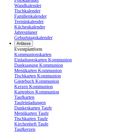
Fotokalender
Wandkalender
Tischkalender
Familienkalender
Terminkalender
Küchenkalender
Jahresplaner
Geburtstagskalender
Anlässe
Eventplattform
Kommunionskarten
Einladungskarten Kommunion
Danksagung Kommunion
Menükarten Kommunion
Tischkarten Kommunion
Gästebuch Kommunion
Kerzen Kommunion
Kartenbox Kommunion
Taufkarten
Taufeinladungen
Dankeskarten Taufe
Menükarten Taufe
Tischkarten Taufe
Kirchenheft Taufe
Taufkerzen