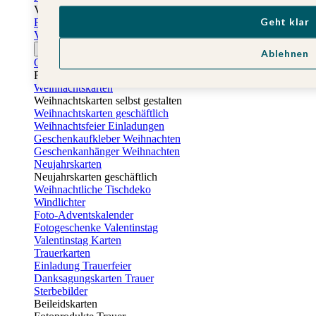
Vatertag
Geht klar
Fotogeschenke Vatertag
Vatertagskarten
Ostern
Ablehnen
Osterkarten
Fotogeschenke zu Ostern
Weihnachtskarten
Weihnachtskarten selbst gestalten
Weihnachtskarten geschäftlich
Weihnachtsfeier Einladungen
Geschenkaufkleber Weihnachten
Geschenkanhänger Weihnachten
Neujahrskarten
Neujahrskarten geschäftlich
Weihnachtliche Tischdeko
Windlichter
Foto-Adventskalender
Fotogeschenke Valentinstag
Valentinstag Karten
Trauerkarten
Einladung Trauerfeier
Danksagungskarten Trauer
Sterbebilder
Beileidskarten