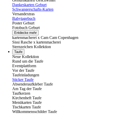
Geburtskarten Geschwister
Dankeskarten Geburt
Schwangerschafts-Karten
Versandextras
Babytagebuch
Poster Geburt
Fotobuch Geburt
Entdecke mehr
kartenmacherei x Cam Cam Copenhagen
Sissi Rasche x kartenmacherei
Sternzeichen Kollektion
Taufe
Neue Kollektion
Rund um die Taufe
Eventplattform
Vor der Taufe
Taufeinladungen
Sticker Taufe
Absenderaufkleber Taufe
Am Tag der Taufe
Taufkerzen
Kirchenheft Taufe
Menükarten Taufe
Tischkarten Taufe
Willkommensschilder Taufe