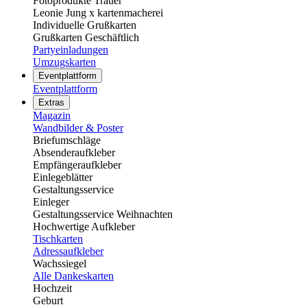
Fotoprodukte Trauer
Leonie Jung x kartenmacherei
Individuelle Grußkarten
Grußkarten Geschäftlich
Partyeinladungen
Umzugskarten
Eventplattform
Eventplattform
Extras
Magazin
Wandbilder & Poster
Briefumschläge
Absenderaufkleber
Empfängeraufkleber
Einlegeblätter
Gestaltungsservice
Einleger
Gestaltungsservice Weihnachten
Hochwertige Aufkleber
Tischkarten
Adressaufkleber
Wachssiegel
Alle Dankeskarten
Hochzeit
Geburt