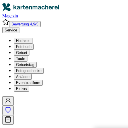
Magazin
Bewertung 4,9/5
Service
Hochzeit
Fotobuch
Geburt
Taufe
Geburtstag
Fotogeschenke
Anlässe
Eventplattform
Extras