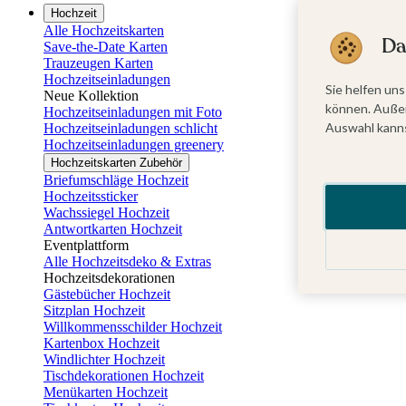
Hochzeit
Alle Hochzeitskarten
Da
Save-the-Date Karten
Trauzeugen Karten
Hochzeitseinladungen
Sie helfen uns
Neue Kollektion
können. Außer
Hochzeitseinladungen mit Foto
Auswahl kanns
Hochzeitseinladungen schlicht
Hochzeitseinladungen greenery
Hochzeitskarten Zubehör
Briefumschläge Hochzeit
Hochzeitssticker
Wachssiegel Hochzeit
Antwortkarten Hochzeit
Eventplattform
Alle Hochzeitsdeko & Extras
Hochzeitsdekorationen
Gästebücher Hochzeit
Sitzplan Hochzeit
Willkommensschilder Hochzeit
Kartenbox Hochzeit
Windlichter Hochzeit
Tischdekorationen Hochzeit
Menükarten Hochzeit