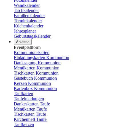
Fotokalender
Wandkalender
Tischkalender
Familienkalender
Terminkalender
Küchenkalender
Jahresplaner
Geburtstagskalender
Anlässe
Eventplattform
Kommunionskarten
Einladungskarten Kommunion
Danksagung Kommunion
Menükarten Kommunion
Tischkarten Kommunion
Gästebuch Kommunion
Kerzen Kommunion
Kartenbox Kommunion
Taufkarten
Taufeinladungen
Dankeskarten Taufe
Menükarten Taufe
Tischkarten Taufe
Kirchenheft Taufe
Taufkerzen