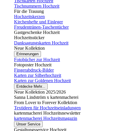
Tischkarten Hochzeit
Tischnummern Hochzeit
Für die Trauung
Hochzeitskerzen
Kirchenhefte und Einleger
Freudentränen-Taschentücher
Gastgeschenke Hochzeit
Hochzeitssticker
Danksagungskarten Hochzeit
Neue Kollektion
Erinnerungen
Fotobücher zur Hochzeit
Fotoposter Hochzeit
Fingerabdruck-Bilder
Karten zur Silberhochzeit
Karten zur Goldenen Hochzeit
Entdecke Mehr...
Neue Kollektion 2025/2026
Sanna Lindström x kartenmacherei
From Lover to Forever Kollektion
Textideen für Hochzeitseinladungen
kartenmacherei Hochzeitsnewsletter
kartenmacherei Hochzeitsmagazin
Unser Service
Gestaltungsservice Hochzeit