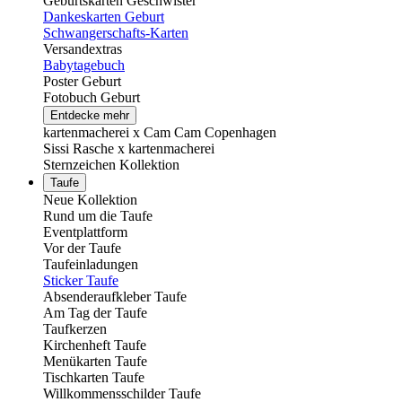
Geburtskarten Geschwister
Dankeskarten Geburt
Schwangerschafts-Karten
Versandextras
Babytagebuch
Poster Geburt
Fotobuch Geburt
Entdecke mehr
kartenmacherei x Cam Cam Copenhagen
Sissi Rasche x kartenmacherei
Sternzeichen Kollektion
Taufe
Neue Kollektion
Rund um die Taufe
Eventplattform
Vor der Taufe
Taufeinladungen
Sticker Taufe
Absenderaufkleber Taufe
Am Tag der Taufe
Taufkerzen
Kirchenheft Taufe
Menükarten Taufe
Tischkarten Taufe
Willkommensschilder Taufe