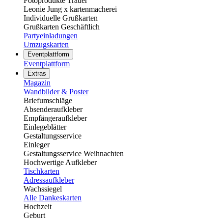
Fotoprodukte Trauer
Leonie Jung x kartenmacherei
Individuelle Grußkarten
Grußkarten Geschäftlich
Partyeinladungen
Umzugskarten
Eventplattform
Eventplattform
Extras
Magazin
Wandbilder & Poster
Briefumschläge
Absenderaufkleber
Empfängeraufkleber
Einlegeblätter
Gestaltungsservice
Einleger
Gestaltungsservice Weihnachten
Hochwertige Aufkleber
Tischkarten
Adressaufkleber
Wachssiegel
Alle Dankeskarten
Hochzeit
Geburt