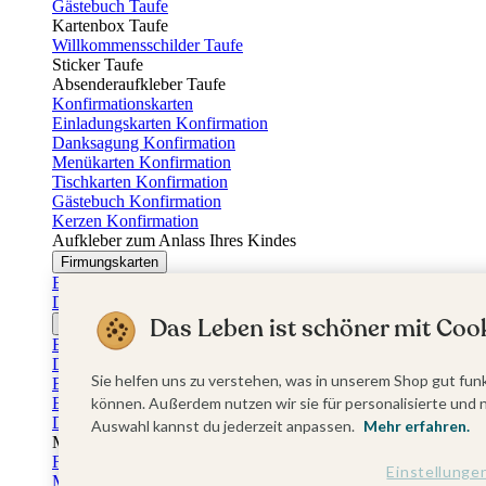
Gästebuch Taufe
Kartenbox Taufe
Willkommensschilder Taufe
Sticker Taufe
Absenderaufkleber Taufe
Konfirmationskarten
Einladungskarten Konfirmation
Danksagung Konfirmation
Menükarten Konfirmation
Tischkarten Konfirmation
Gästebuch Konfirmation
Kerzen Konfirmation
Aufkleber zum Anlass Ihres Kindes
Firmungskarten
Einladungskarten Firmung
Dankeskarten Firmung
Das Leben ist schöner mit Cook
Jugendweihekarten
Einladungskarten Jugendweihe
Dankeskarten Jugendweihe
Sie helfen uns zu verstehen, was in unserem Shop gut funk
Einschulungskarten
Einladungskarten Einschulung
können. Außerdem nutzen wir sie für personalisierte und 
Danksagung Einschulung
Auswahl kannst du jederzeit anpassen.
Mehr erfahren.
Muttertag
Fotogeschenke Muttertag
Einstellunge
Muttertagskarten