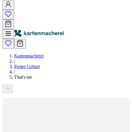
Kartenmacherei
|
Poster Geburt
|
That's me