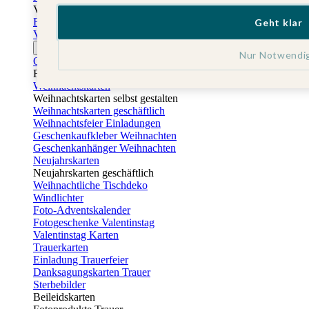
Vatertag
Fotogeschenke Vatertag
Geht klar
Vatertagskarten
Ostern
Nur Notwendi
Osterkarten
Fotogeschenke zu Ostern
Weihnachtskarten
Weihnachtskarten selbst gestalten
Weihnachtskarten geschäftlich
Weihnachtsfeier Einladungen
Geschenkaufkleber Weihnachten
Geschenkanhänger Weihnachten
Neujahrskarten
Neujahrskarten geschäftlich
Weihnachtliche Tischdeko
Windlichter
Foto-Adventskalender
Fotogeschenke Valentinstag
Valentinstag Karten
Trauerkarten
Einladung Trauerfeier
Danksagungskarten Trauer
Sterbebilder
Beileidskarten