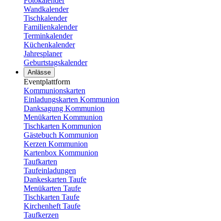
Fotokalender
Wandkalender
Tischkalender
Familienkalender
Terminkalender
Küchenkalender
Jahresplaner
Geburtstagskalender
Anlässe
Eventplattform
Kommunionskarten
Einladungskarten Kommunion
Danksagung Kommunion
Menükarten Kommunion
Tischkarten Kommunion
Gästebuch Kommunion
Kerzen Kommunion
Kartenbox Kommunion
Taufkarten
Taufeinladungen
Dankeskarten Taufe
Menükarten Taufe
Tischkarten Taufe
Kirchenheft Taufe
Taufkerzen