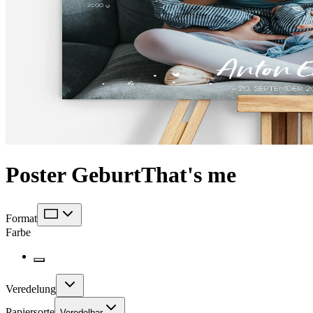
Poster Geburt
That's me
Format
Farbe
Veredelung
Papiersorte
Veredelbar