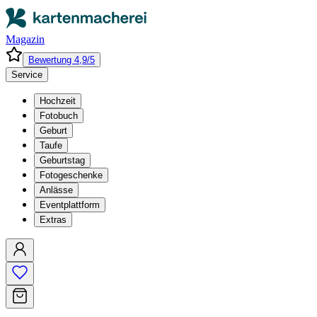
Magazin
Bewertung 4,9/5
Service
Hochzeit
Fotobuch
Geburt
Taufe
Geburtstag
Fotogeschenke
Anlässe
Eventplattform
Extras