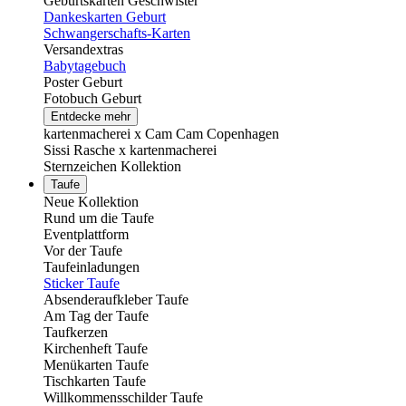
Geburtskarten Geschwister
Dankeskarten Geburt
Schwangerschafts-Karten
Versandextras
Babytagebuch
Poster Geburt
Fotobuch Geburt
Entdecke mehr
kartenmacherei x Cam Cam Copenhagen
Sissi Rasche x kartenmacherei
Sternzeichen Kollektion
Taufe
Neue Kollektion
Rund um die Taufe
Eventplattform
Vor der Taufe
Taufeinladungen
Sticker Taufe
Absenderaufkleber Taufe
Am Tag der Taufe
Taufkerzen
Kirchenheft Taufe
Menükarten Taufe
Tischkarten Taufe
Willkommensschilder Taufe