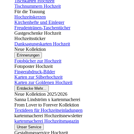
Tischkarten Hochzeit
Tischnummern Hochzeit
Für die Trauung
Hochzeitskerzen
Kirchenhefte und Einleger
Freudentränen-Taschentücher
Gastgeschenke Hochzeit
Hochzeitssticker
Danksagungskarten Hochzeit
Neue Kollektion
Erinnerungen
Fotobücher zur Hochzeit
Fotoposter Hochzeit
Fingerabdruck-Bilder
Karten zur Silberhochzeit
Karten zur Goldenen Hochzeit
Entdecke Mehr...
Neue Kollektion 2025/2026
Sanna Lindström x kartenmacherei
From Lover to Forever Kollektion
Textideen für Hochzeitseinladungen
kartenmacherei Hochzeitsnewsletter
kartenmacherei Hochzeitsmagazin
Unser Service
Gestaltungsservice Hochzeit