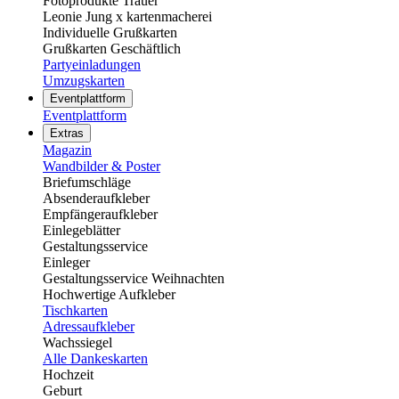
Fotoprodukte Trauer
Leonie Jung x kartenmacherei
Individuelle Grußkarten
Grußkarten Geschäftlich
Partyeinladungen
Umzugskarten
Eventplattform
Eventplattform
Extras
Magazin
Wandbilder & Poster
Briefumschläge
Absenderaufkleber
Empfängeraufkleber
Einlegeblätter
Gestaltungsservice
Einleger
Gestaltungsservice Weihnachten
Hochwertige Aufkleber
Tischkarten
Adressaufkleber
Wachssiegel
Alle Dankeskarten
Hochzeit
Geburt