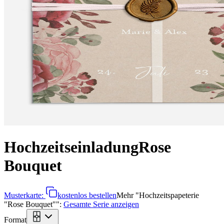
Hochzeitseinladung
Rose
Bouquet
Musterkarte:
kostenlos bestellen
Mehr
"
Hochzeitspapeterie
"Rose Bouquet"
":
Gesamte Serie anzeigen
Format