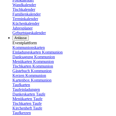
Fotokalender
Wandkalender
Tischkalender
Familienkalender
Terminkalender
Küchenkalender
Jahresplaner
Geburtstagskalender
Anlässe
Eventplattform
Kommunionskarten
Einladungskarten Kommunion
Danksagung Kommunion
Menükarten Kommunion
Tischkarten Kommunion
Gästebuch Kommunion
Kerzen Kommunion
Kartenbox Kommunion
Taufkarten
Taufeinladungen
Dankeskarten Taufe
Menükarten Taufe
Tischkarten Taufe
Kirchenheft Taufe
Taufkerzen