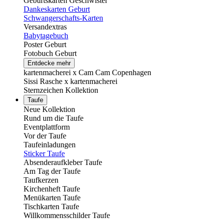
Geburtskarten Geschwister
Dankeskarten Geburt
Schwangerschafts-Karten
Versandextras
Babytagebuch
Poster Geburt
Fotobuch Geburt
Entdecke mehr
kartenmacherei x Cam Cam Copenhagen
Sissi Rasche x kartenmacherei
Sternzeichen Kollektion
Taufe
Neue Kollektion
Rund um die Taufe
Eventplattform
Vor der Taufe
Taufeinladungen
Sticker Taufe
Absenderaufkleber Taufe
Am Tag der Taufe
Taufkerzen
Kirchenheft Taufe
Menükarten Taufe
Tischkarten Taufe
Willkommensschilder Taufe