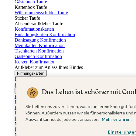
Gästebuch Taufe
Kartenbox Taufe
Willkommensschilder Taufe
Sticker Taufe
Absenderaufkleber Taufe
Konfirmationskarten
Einladungskarten Konfirmation
Danksagung Konfirmation
Menükarten Konfirmation
Tischkarten Konfirmation
Gästebuch Konfirmation
Kerzen Konfirmation
Aufkleber zum Anlass Ihres Kindes
Firmungskarten
Einladungskarten Firmung
Dankeskarten Firmung
Das Leben ist schöner mit Cook
Jugendweihekarten
Einladungskarten Jugendweihe
Dankeskarten Jugendweihe
Sie helfen uns zu verstehen, was in unserem Shop gut funk
Einschulungskarten
Einladungskarten Einschulung
können. Außerdem nutzen wir sie für personalisierte und 
Danksagung Einschulung
Auswahl kannst du jederzeit anpassen.
Mehr erfahren.
Muttertag
Fotogeschenke Muttertag
Einstellunge
Muttertagskarten