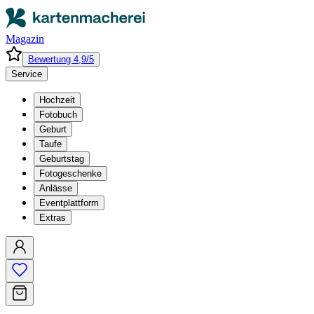
Magazin
Bewertung 4,9/5
Service
Hochzeit
Fotobuch
Geburt
Taufe
Geburtstag
Fotogeschenke
Anlässe
Eventplattform
Extras