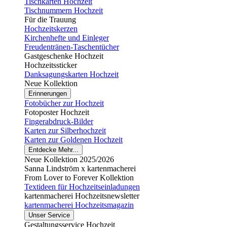
Tischkarten Hochzeit
Tischnummern Hochzeit
Für die Trauung
Hochzeitskerzen
Kirchenhefte und Einleger
Freudentränen-Taschentücher
Gastgeschenke Hochzeit
Hochzeitssticker
Danksagungskarten Hochzeit
Neue Kollektion
Erinnerungen
Fotobücher zur Hochzeit
Fotoposter Hochzeit
Fingerabdruck-Bilder
Karten zur Silberhochzeit
Karten zur Goldenen Hochzeit
Entdecke Mehr...
Neue Kollektion 2025/2026
Sanna Lindström x kartenmacherei
From Lover to Forever Kollektion
Textideen für Hochzeitseinladungen
kartenmacherei Hochzeitsnewsletter
kartenmacherei Hochzeitsmagazin
Unser Service
Gestaltungsservice Hochzeit