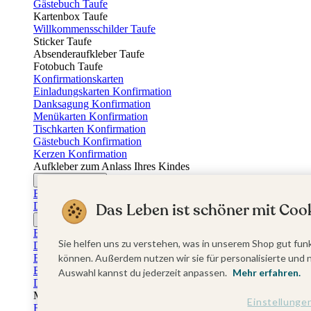
Gästebuch Taufe
Kartenbox Taufe
Willkommensschilder Taufe
Sticker Taufe
Absenderaufkleber Taufe
Fotobuch Taufe
Konfirmationskarten
Einladungskarten Konfirmation
Danksagung Konfirmation
Menükarten Konfirmation
Tischkarten Konfirmation
Gästebuch Konfirmation
Kerzen Konfirmation
Aufkleber zum Anlass Ihres Kindes
Firmungskarten
Einladungskarten Firmung
Das Leben ist schöner mit Cook
Dankeskarten Firmung
Jugendweihekarten
Einladungskarten Jugendweihe
Sie helfen uns zu verstehen, was in unserem Shop gut funk
Dankeskarten Jugendweihe
Einschulungskarten
können. Außerdem nutzen wir sie für personalisierte und 
Einladungskarten Einschulung
Auswahl kannst du jederzeit anpassen.
Mehr erfahren.
Danksagung Einschulung
Muttertag
Einstellunge
Fotogeschenke Muttertag