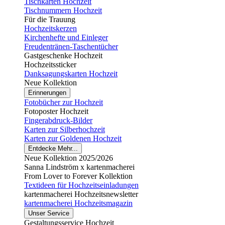
Tischkarten Hochzeit
Tischnummern Hochzeit
Für die Trauung
Hochzeitskerzen
Kirchenhefte und Einleger
Freudentränen-Taschentücher
Gastgeschenke Hochzeit
Hochzeitssticker
Danksagungskarten Hochzeit
Neue Kollektion
Erinnerungen
Fotobücher zur Hochzeit
Fotoposter Hochzeit
Fingerabdruck-Bilder
Karten zur Silberhochzeit
Karten zur Goldenen Hochzeit
Entdecke Mehr...
Neue Kollektion 2025/2026
Sanna Lindström x kartenmacherei
From Lover to Forever Kollektion
Textideen für Hochzeitseinladungen
kartenmacherei Hochzeitsnewsletter
kartenmacherei Hochzeitsmagazin
Unser Service
Gestaltungsservice Hochzeit