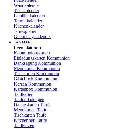
Fotokalender
Wandkalender
Tischkalender
Familienkalender
Terminkalender
Küchenkalender
Jahresplaner
Geburtstagskalender
Anlässe
Eventplattform
Kommunionskarten
Einladungskarten Kommunion
Danksagung Kommunion
Menükarten Kommunion
Tischkarten Kommunion
Gästebuch Kommunion
Kerzen Kommunion
Kartenbox Kommunion
Taufkarten
Taufeinladungen
Dankeskarten Taufe
Menükarten Taufe
Tischkarten Taufe
Kirchenheft Taufe
Taufkerzen