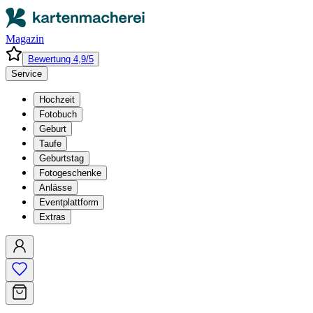
Magazin
Bewertung 4,9/5
Service
Hochzeit
Fotobuch
Geburt
Taufe
Geburtstag
Fotogeschenke
Anlässe
Eventplattform
Extras