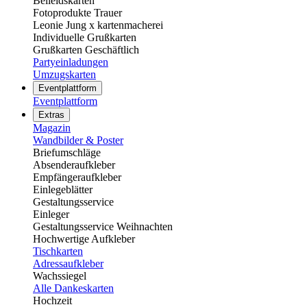
Beileidskarten
Fotoprodukte Trauer
Leonie Jung x kartenmacherei
Individuelle Grußkarten
Grußkarten Geschäftlich
Partyeinladungen
Umzugskarten
Eventplattform
Eventplattform
Extras
Magazin
Wandbilder & Poster
Briefumschläge
Absenderaufkleber
Empfängeraufkleber
Einlegeblätter
Gestaltungsservice
Einleger
Gestaltungsservice Weihnachten
Hochwertige Aufkleber
Tischkarten
Adressaufkleber
Wachssiegel
Alle Dankeskarten
Hochzeit