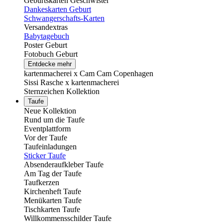
Geburtskarten Geschwister
Dankeskarten Geburt
Schwangerschafts-Karten
Versandextras
Babytagebuch
Poster Geburt
Fotobuch Geburt
Entdecke mehr
kartenmacherei x Cam Cam Copenhagen
Sissi Rasche x kartenmacherei
Sternzeichen Kollektion
Taufe
Neue Kollektion
Rund um die Taufe
Eventplattform
Vor der Taufe
Taufeinladungen
Sticker Taufe
Absenderaufkleber Taufe
Am Tag der Taufe
Taufkerzen
Kirchenheft Taufe
Menükarten Taufe
Tischkarten Taufe
Willkommensschilder Taufe