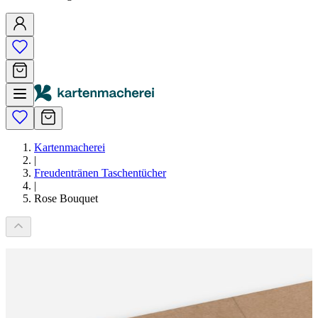
Kartenmacherei
|
Freudentränen Taschentücher
|
Rose Bouquet