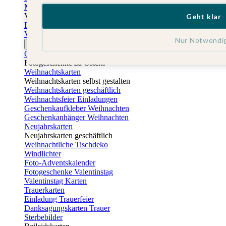
Muttertagskarten
Vatertag
Geht klar
Fotogeschenke Vatertag
Vatertagskarten
Nur Notwendi
Ostern
Osterkarten
Fotogeschenke zu Ostern
Weihnachtskarten
Weihnachtskarten selbst gestalten
Weihnachtskarten geschäftlich
Weihnachtsfeier Einladungen
Geschenkaufkleber Weihnachten
Geschenkanhänger Weihnachten
Neujahrskarten
Neujahrskarten geschäftlich
Weihnachtliche Tischdeko
Windlichter
Foto-Adventskalender
Fotogeschenke Valentinstag
Valentinstag Karten
Trauerkarten
Einladung Trauerfeier
Danksagungskarten Trauer
Sterbebilder