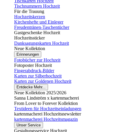
Tischkarten Hochzeit
Tischnummern Hochzeit
Für die Trauung
Hochzeitskerzen
Kirchenhefte und Einleger
Freudentränen-Taschentücher
Gastgeschenke Hochzeit
Hochzeitssticker
Danksagungskarten Hochzeit
Neue Kollektion
Erinnerungen
Fotobücher zur Hochzeit
Fotoposter Hochzeit
Fingerabdruck-Bilder
Karten zur Silberhochzeit
Karten zur Goldenen Hochzeit
Entdecke Mehr...
Neue Kollektion 2025/2026
Sanna Lindström x kartenmacherei
From Lover to Forever Kollektion
Textideen für Hochzeitseinladungen
kartenmacherei Hochzeitsnewsletter
kartenmacherei Hochzeitsmagazin
Unser Service
Gestaltungsservice Hochzeit