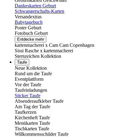
Geburtskarten Geschwister
Dankeskarten Geburt
Schwangerschafts-Karten
Versandextras
Babytagebuch
Poster Geburt
Fotobuch Geburt
Entdecke mehr
kartenmacherei x Cam Cam Copenhagen
Sissi Rasche x kartenmacherei
Sternzeichen Kollektion
Taufe
Neue Kollektion
Rund um die Taufe
Eventplattform
Vor der Taufe
Taufeinladungen
Sticker Taufe
Absenderaufkleber Taufe
Am Tag der Taufe
Taufkerzen
Kirchenheft Taufe
Menükarten Taufe
Tischkarten Taufe
Willkommensschilder Taufe