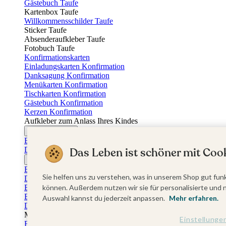
Gästebuch Taufe
Kartenbox Taufe
Willkommensschilder Taufe
Sticker Taufe
Absenderaufkleber Taufe
Fotobuch Taufe
Konfirmationskarten
Einladungskarten Konfirmation
Danksagung Konfirmation
Menükarten Konfirmation
Tischkarten Konfirmation
Gästebuch Konfirmation
Kerzen Konfirmation
Aufkleber zum Anlass Ihres Kindes
Firmungskarten
Einladungskarten Firmung
Das Leben ist schöner mit Cook
Dankeskarten Firmung
Jugendweihekarten
Einladungskarten Jugendweihe
Sie helfen uns zu verstehen, was in unserem Shop gut funk
Dankeskarten Jugendweihe
Einschulungskarten
können. Außerdem nutzen wir sie für personalisierte und 
Einladungskarten Einschulung
Auswahl kannst du jederzeit anpassen.
Mehr erfahren.
Danksagung Einschulung
Muttertag
Einstellunge
Fotogeschenke Muttertag