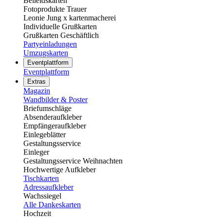
Beileidskarten
Fotoprodukte Trauer
Leonie Jung x kartenmacherei
Individuelle Grußkarten
Grußkarten Geschäftlich
Partyeinladungen
Umzugskarten
Eventplattform
Eventplattform
Extras
Magazin
Wandbilder & Poster
Briefumschläge
Absenderaufkleber
Empfängeraufkleber
Einlegeblätter
Gestaltungsservice
Einleger
Gestaltungsservice Weihnachten
Hochwertige Aufkleber
Tischkarten
Adressaufkleber
Wachssiegel
Alle Dankeskarten
Hochzeit