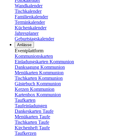
Fotokalender
Wandkalender
Tischkalender
Familienkalender
Terminkalender
Küchenkalender
Jahresplaner
Geburtstagskalender
Anlässe
Eventplattform
Kommunionskarten
Einladungskarten Kommunion
Danksagung Kommunion
Menükarten Kommunion
Tischkarten Kommunion
Gästebuch Kommunion
Kerzen Kommunion
Kartenbox Kommunion
Taufkarten
Taufeinladungen
Dankeskarten Taufe
Menükarten Taufe
Tischkarten Taufe
Kirchenheft Taufe
Taufkerzen