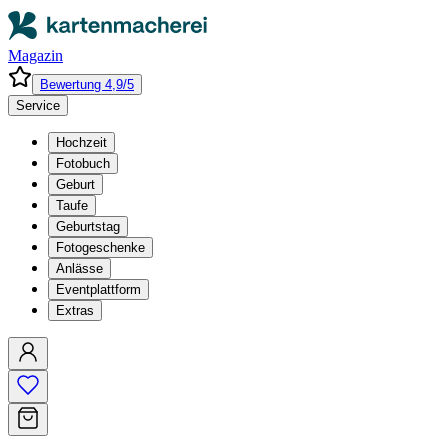
Magazin
Bewertung 4,9/5
Service
Hochzeit
Fotobuch
Geburt
Taufe
Geburtstag
Fotogeschenke
Anlässe
Eventplattform
Extras