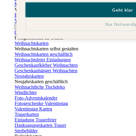
Muttertagskarten
Vatertag
Geht klar
Fotogeschenke Vatertag
Vatertagskarten
Nur Notwendi
Ostern
Osterkarten
Fotogeschenke zu Ostern
Weihnachtskarten
Weihnachtskarten selbst gestalten
Weihnachtskarten geschäftlich
Weihnachtsfeier Einladungen
Geschenkaufkleber Weihnachten
Geschenkanhänger Weihnachten
Neujahrskarten
Neujahrskarten geschäftlich
Weihnachtliche Tischdeko
Windlichter
Foto-Adventskalender
Fotogeschenke Valentinstag
Valentinstag Karten
Trauerkarten
Einladung Trauerfeier
Danksagungskarten Trauer
Sterbebilder