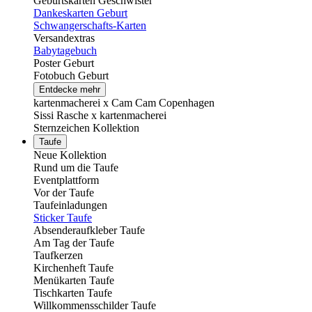
Geburtskarten Geschwister
Dankeskarten Geburt
Schwangerschafts-Karten
Versandextras
Babytagebuch
Poster Geburt
Fotobuch Geburt
Entdecke mehr
kartenmacherei x Cam Cam Copenhagen
Sissi Rasche x kartenmacherei
Sternzeichen Kollektion
Taufe
Neue Kollektion
Rund um die Taufe
Eventplattform
Vor der Taufe
Taufeinladungen
Sticker Taufe
Absenderaufkleber Taufe
Am Tag der Taufe
Taufkerzen
Kirchenheft Taufe
Menükarten Taufe
Tischkarten Taufe
Willkommensschilder Taufe