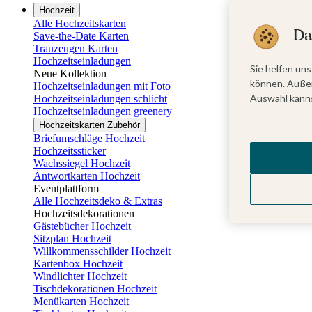
Hochzeit
Alle Hochzeitskarten
Da
Save-the-Date Karten
Trauzeugen Karten
Hochzeitseinladungen
Sie helfen uns
Neue Kollektion
können. Außer
Hochzeitseinladungen mit Foto
Auswahl kanns
Hochzeitseinladungen schlicht
Hochzeitseinladungen greenery
Hochzeitskarten Zubehör
Briefumschläge Hochzeit
Hochzeitssticker
Wachssiegel Hochzeit
Antwortkarten Hochzeit
Eventplattform
Alle Hochzeitsdeko & Extras
Hochzeitsdekorationen
Gästebücher Hochzeit
Sitzplan Hochzeit
Willkommensschilder Hochzeit
Kartenbox Hochzeit
Windlichter Hochzeit
Tischdekorationen Hochzeit
Menükarten Hochzeit