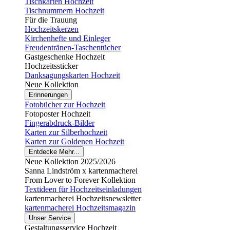
Tischkarten Hochzeit
Tischnummern Hochzeit
Für die Trauung
Hochzeitskerzen
Kirchenhefte und Einleger
Freudentränen-Taschentücher
Gastgeschenke Hochzeit
Hochzeitssticker
Danksagungskarten Hochzeit
Neue Kollektion
Erinnerungen
Fotobücher zur Hochzeit
Fotoposter Hochzeit
Fingerabdruck-Bilder
Karten zur Silberhochzeit
Karten zur Goldenen Hochzeit
Entdecke Mehr...
Neue Kollektion 2025/2026
Sanna Lindström x kartenmacherei
From Lover to Forever Kollektion
Textideen für Hochzeitseinladungen
kartenmacherei Hochzeitsnewsletter
kartenmacherei Hochzeitsmagazin
Unser Service
Gestaltungsservice Hochzeit