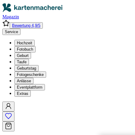
Magazin
Bewertung 4,9/5
Service
Hochzeit
Fotobuch
Geburt
Taufe
Geburtstag
Fotogeschenke
Anlässe
Eventplattform
Extras