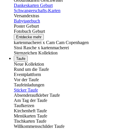
Geburtskarten Geschwister
Dankeskarten Geburt
Schwangerschafts-Karten
Versandextras
Babytagebuch
Poster Geburt
Fotobuch Geburt
Entdecke mehr
kartenmacherei x Cam Cam Copenhagen
Sissi Rasche x kartenmacherei
Sternzeichen Kollektion
Taufe
Neue Kollektion
Rund um die Taufe
Eventplattform
Vor der Taufe
Taufeinladungen
Sticker Taufe
Absenderaufkleber Taufe
Am Tag der Taufe
Taufkerzen
Kirchenheft Taufe
Menükarten Taufe
Tischkarten Taufe
Willkommensschilder Taufe