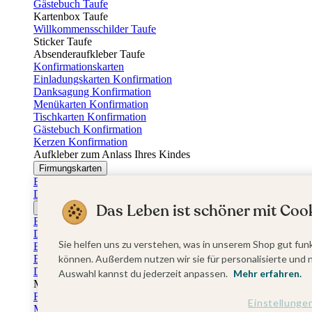
Gästebuch Taufe
Kartenbox Taufe
Willkommensschilder Taufe
Sticker Taufe
Absenderaufkleber Taufe
Konfirmationskarten
Einladungskarten Konfirmation
Danksagung Konfirmation
Menükarten Konfirmation
Tischkarten Konfirmation
Gästebuch Konfirmation
Kerzen Konfirmation
Aufkleber zum Anlass Ihres Kindes
Firmungskarten
Einladungskarten Firmung
Dankeskarten Firmung
Das Leben ist schöner mit Cook
Jugendweihekarten
Einladungskarten Jugendweihe
Dankeskarten Jugendweihe
Sie helfen uns zu verstehen, was in unserem Shop gut funk
Einschulungskarten
Einladungskarten Einschulung
können. Außerdem nutzen wir sie für personalisierte und 
Danksagung Einschulung
Auswahl kannst du jederzeit anpassen.
Mehr erfahren.
Muttertag
Fotogeschenke Muttertag
Einstellunge
Muttertagskarten