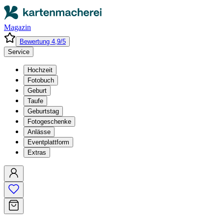
Magazin
Bewertung 4,9/5
Service
Hochzeit
Fotobuch
Geburt
Taufe
Geburtstag
Fotogeschenke
Anlässe
Eventplattform
Extras