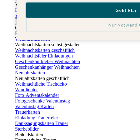
Vatertag
Fotogeschenke Vatertag
Geht klar
Vatertagskarten
Ostern
Nur Notwendi
Osterkarten
Fotogeschenke zu Ostern
Weihnachtskarten
Weihnachtskarten selbst gestalten
Weihnachtskarten geschäftlich
Weihnachtsfeier Einladungen
Geschenkaufkleber Weihnachten
Geschenkanhänger Weihnachten
Neujahrskarten
Neujahrskarten geschäftlich
Weihnachtliche Tischdeko
Windlichter
Foto-Adventskalender
Fotogeschenke Valentinstag
Valentinstag Karten
Trauerkarten
Einladung Trauerfeier
Danksagungskarten Trauer
Sterbebilder
Beileidskarten