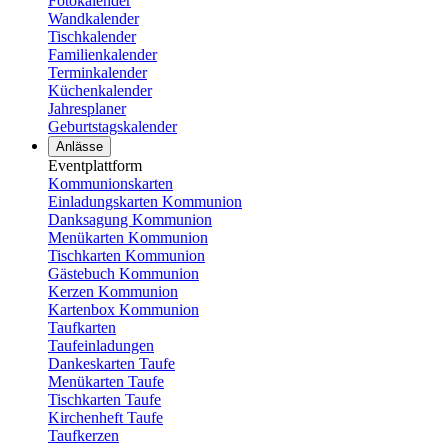
Fotokalender
Wandkalender
Tischkalender
Familienkalender
Terminkalender
Küchenkalender
Jahresplaner
Geburtstagskalender
Anlässe
Eventplattform
Kommunionskarten
Einladungskarten Kommunion
Danksagung Kommunion
Menükarten Kommunion
Tischkarten Kommunion
Gästebuch Kommunion
Kerzen Kommunion
Kartenbox Kommunion
Taufkarten
Taufeinladungen
Dankeskarten Taufe
Menükarten Taufe
Tischkarten Taufe
Kirchenheft Taufe
Taufkerzen