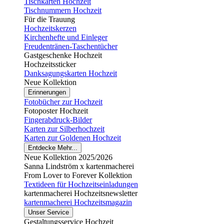
Tischkarten Hochzeit
Tischnummern Hochzeit
Für die Trauung
Hochzeitskerzen
Kirchenhefte und Einleger
Freudentränen-Taschentücher
Gastgeschenke Hochzeit
Hochzeitssticker
Danksagungskarten Hochzeit
Neue Kollektion
Erinnerungen
Fotobücher zur Hochzeit
Fotoposter Hochzeit
Fingerabdruck-Bilder
Karten zur Silberhochzeit
Karten zur Goldenen Hochzeit
Entdecke Mehr...
Neue Kollektion 2025/2026
Sanna Lindström x kartenmacherei
From Lover to Forever Kollektion
Textideen für Hochzeitseinladungen
kartenmacherei Hochzeitsnewsletter
kartenmacherei Hochzeitsmagazin
Unser Service
Gestaltungsservice Hochzeit