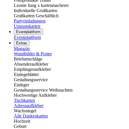
Fotoprodukte Trauer
Leonie Jung x kartenmacherei
Individuelle Grußkarten
Grußkarten Geschäftlich
Partyeinladungen
Umzugskarten
Eventplattform
Eventplattform
Extras
Magazin
Wandbilder & Poster
Briefumschläge
Absenderaufkleber
Empfängeraufkleber
Einlegeblätter
Gestaltungsservice
Einleger
Gestaltungsservice Weihnachten
Hochwertige Aufkleber
Tischkarten
Adressaufkleber
Wachssiegel
Alle Dankeskarten
Hochzeit
Geburt