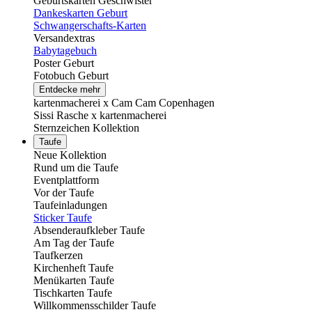
Geburtskarten Geschwister
Dankeskarten Geburt
Schwangerschafts-Karten
Versandextras
Babytagebuch
Poster Geburt
Fotobuch Geburt
Entdecke mehr
kartenmacherei x Cam Cam Copenhagen
Sissi Rasche x kartenmacherei
Sternzeichen Kollektion
Taufe
Neue Kollektion
Rund um die Taufe
Eventplattform
Vor der Taufe
Taufeinladungen
Sticker Taufe
Absenderaufkleber Taufe
Am Tag der Taufe
Taufkerzen
Kirchenheft Taufe
Menükarten Taufe
Tischkarten Taufe
Willkommensschilder Taufe