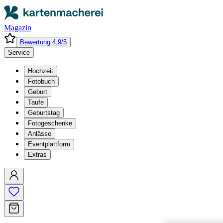
Magazin
Bewertung 4,9/5
Service
Hochzeit
Fotobuch
Geburt
Taufe
Geburtstag
Fotogeschenke
Anlässe
Eventplattform
Extras