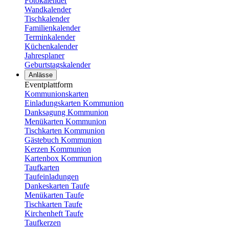
Fotokalender
Wandkalender
Tischkalender
Familienkalender
Terminkalender
Küchenkalender
Jahresplaner
Geburtstagskalender
Anlässe
Eventplattform
Kommunionskarten
Einladungskarten Kommunion
Danksagung Kommunion
Menükarten Kommunion
Tischkarten Kommunion
Gästebuch Kommunion
Kerzen Kommunion
Kartenbox Kommunion
Taufkarten
Taufeinladungen
Dankeskarten Taufe
Menükarten Taufe
Tischkarten Taufe
Kirchenheft Taufe
Taufkerzen