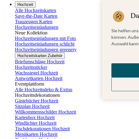
Hochzeit
Alle Hochzeitskarten
Da
Save-the-Date Karten
Trauzeugen Karten
Hochzeitseinladungen
Sie helfen uns
Neue Kollektion
können. Außer
Hochzeitseinladungen mit Foto
Auswahl kanns
Hochzeitseinladungen schlicht
Hochzeitseinladungen greenery
Hochzeitskarten Zubehör
Briefumschläge Hochzeit
Hochzeitssticker
Wachssiegel Hochzeit
Antwortkarten Hochzeit
Eventplattform
Alle Hochzeitsdeko & Extras
Hochzeitsdekorationen
Gästebücher Hochzeit
Sitzplan Hochzeit
Willkommensschilder Hochzeit
Kartenbox Hochzeit
Windlichter Hochzeit
Tischdekorationen Hochzeit
Menükarten Hochzeit