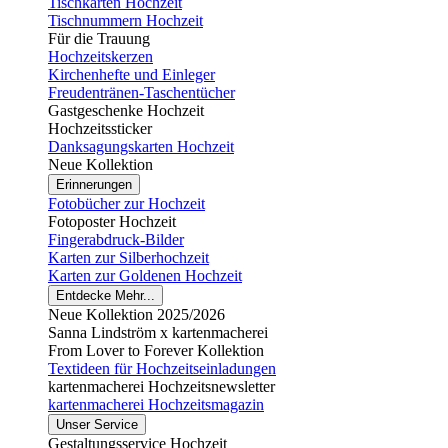
Tischkarten Hochzeit
Tischnummern Hochzeit
Für die Trauung
Hochzeitskerzen
Kirchenhefte und Einleger
Freudentränen-Taschentücher
Gastgeschenke Hochzeit
Hochzeitssticker
Danksagungskarten Hochzeit
Neue Kollektion
Erinnerungen
Fotobücher zur Hochzeit
Fotoposter Hochzeit
Fingerabdruck-Bilder
Karten zur Silberhochzeit
Karten zur Goldenen Hochzeit
Entdecke Mehr...
Neue Kollektion 2025/2026
Sanna Lindström x kartenmacherei
From Lover to Forever Kollektion
Textideen für Hochzeitseinladungen
kartenmacherei Hochzeitsnewsletter
kartenmacherei Hochzeitsmagazin
Unser Service
Gestaltungsservice Hochzeit