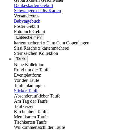
Geburtskarten Geschwister
Dankeskarten Geburt
Schwangerschafts-Karten
Versandextras
Babytagebuch
Poster Geburt
Fotobuch Geburt
Entdecke mehr
kartenmacherei x Cam Cam Copenhagen
Sissi Rasche x kartenmacherei
Sternzeichen Kollektion
Taufe
Neue Kollektion
Rund um die Taufe
Eventplattform
Vor der Taufe
Taufeinladungen
Sticker Taufe
Absenderaufkleber Taufe
Am Tag der Taufe
Taufkerzen
Kirchenheft Taufe
Menükarten Taufe
Tischkarten Taufe
Willkommensschilder Taufe