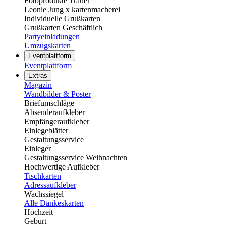
Fotoprodukte Trauer
Leonie Jung x kartenmacherei
Individuelle Grußkarten
Grußkarten Geschäftlich
Partyeinladungen
Umzugskarten
Eventplattform
Eventplattform
Extras
Magazin
Wandbilder & Poster
Briefumschläge
Absenderaufkleber
Empfängeraufkleber
Einlegeblätter
Gestaltungsservice
Einleger
Gestaltungsservice Weihnachten
Hochwertige Aufkleber
Tischkarten
Adressaufkleber
Wachssiegel
Alle Dankeskarten
Hochzeit
Geburt