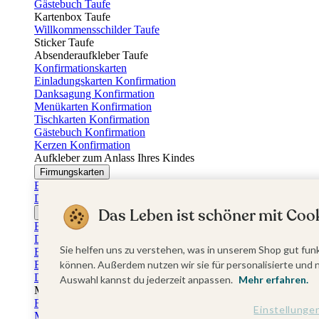
Gästebuch Taufe
Kartenbox Taufe
Willkommensschilder Taufe
Sticker Taufe
Absenderaufkleber Taufe
Konfirmationskarten
Einladungskarten Konfirmation
Danksagung Konfirmation
Menükarten Konfirmation
Tischkarten Konfirmation
Gästebuch Konfirmation
Kerzen Konfirmation
Aufkleber zum Anlass Ihres Kindes
Firmungskarten
Einladungskarten Firmung
Dankeskarten Firmung
Das Leben ist schöner mit Cook
Jugendweihekarten
Einladungskarten Jugendweihe
Dankeskarten Jugendweihe
Sie helfen uns zu verstehen, was in unserem Shop gut funk
Einschulungskarten
Einladungskarten Einschulung
können. Außerdem nutzen wir sie für personalisierte und 
Danksagung Einschulung
Auswahl kannst du jederzeit anpassen.
Mehr erfahren.
Muttertag
Fotogeschenke Muttertag
Einstellunge
Muttertagskarten