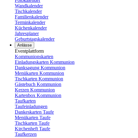
Fotokalender
Wandkalender
Tischkalender
Familienkalender
Terminkalender
Küchenkalender
Jahresplaner
Geburtstagskalender
Anlässe
Eventplattform
Kommunionskarten
Einladungskarten Kommunion
Danksagung Kommunion
Menükarten Kommunion
Tischkarten Kommunion
Gästebuch Kommunion
Kerzen Kommunion
Kartenbox Kommunion
Taufkarten
Taufeinladungen
Dankeskarten Taufe
Menükarten Taufe
Tischkarten Taufe
Kirchenheft Taufe
Taufkerzen