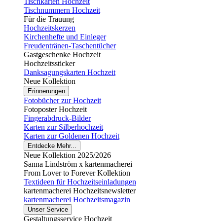
Tischkarten Hochzeit
Tischnummern Hochzeit
Für die Trauung
Hochzeitskerzen
Kirchenhefte und Einleger
Freudentränen-Taschentücher
Gastgeschenke Hochzeit
Hochzeitssticker
Danksagungskarten Hochzeit
Neue Kollektion
Erinnerungen
Fotobücher zur Hochzeit
Fotoposter Hochzeit
Fingerabdruck-Bilder
Karten zur Silberhochzeit
Karten zur Goldenen Hochzeit
Entdecke Mehr...
Neue Kollektion 2025/2026
Sanna Lindström x kartenmacherei
From Lover to Forever Kollektion
Textideen für Hochzeitseinladungen
kartenmacherei Hochzeitsnewsletter
kartenmacherei Hochzeitsmagazin
Unser Service
Gestaltungsservice Hochzeit