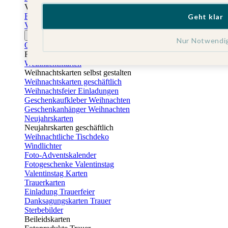
Vatertag
Fotogeschenke Vatertag
Geht klar
Vatertagskarten
Ostern
Nur Notwendi
Osterkarten
Fotogeschenke zu Ostern
Weihnachtskarten
Weihnachtskarten selbst gestalten
Weihnachtskarten geschäftlich
Weihnachtsfeier Einladungen
Geschenkaufkleber Weihnachten
Geschenkanhänger Weihnachten
Neujahrskarten
Neujahrskarten geschäftlich
Weihnachtliche Tischdeko
Windlichter
Foto-Adventskalender
Fotogeschenke Valentinstag
Valentinstag Karten
Trauerkarten
Einladung Trauerfeier
Danksagungskarten Trauer
Sterbebilder
Beileidskarten