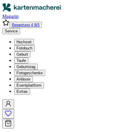
Magazin
Bewertung 4,9/5
Service
Hochzeit
Fotobuch
Geburt
Taufe
Geburtstag
Fotogeschenke
Anlässe
Eventplattform
Extras