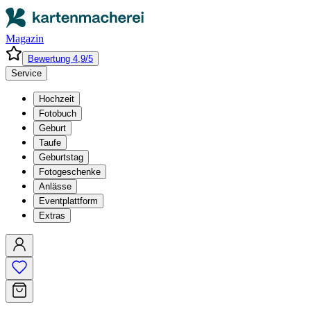
Magazin
Bewertung 4,9/5
Service
Hochzeit
Fotobuch
Geburt
Taufe
Geburtstag
Fotogeschenke
Anlässe
Eventplattform
Extras