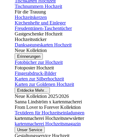
Tischkarten Hochzeit
Tischnummern Hochzeit
Für die Trauung
Hochzeitskerzen
Kirchenhefte und Einleger
Freudentränen-Taschentücher
Gastgeschenke Hochzeit
Hochzeitssticker
Danksagungskarten Hochzeit
Neue Kollektion
Erinnerungen
Fotobücher zur Hochzeit
Fotoposter Hochzeit
Fingerabdruck-Bilder
Karten zur Silberhochzeit
Karten zur Goldenen Hochzeit
Entdecke Mehr...
Neue Kollektion 2025/2026
Sanna Lindström x kartenmacherei
From Lover to Forever Kollektion
Textideen für Hochzeitseinladungen
kartenmacherei Hochzeitsnewsletter
kartenmacherei Hochzeitsmagazin
Unser Service
Gestaltungsservice Hochzeit