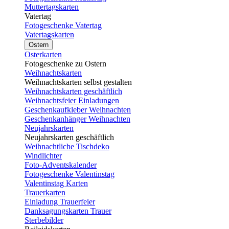
Muttertagskarten
Vatertag
Fotogeschenke Vatertag
Vatertagskarten
Ostern
Osterkarten
Fotogeschenke zu Ostern
Weihnachtskarten
Weihnachtskarten selbst gestalten
Weihnachtskarten geschäftlich
Weihnachtsfeier Einladungen
Geschenkaufkleber Weihnachten
Geschenkanhänger Weihnachten
Neujahrskarten
Neujahrskarten geschäftlich
Weihnachtliche Tischdeko
Windlichter
Foto-Adventskalender
Fotogeschenke Valentinstag
Valentinstag Karten
Trauerkarten
Einladung Trauerfeier
Danksagungskarten Trauer
Sterbebilder