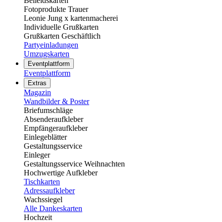
Beileidskarten
Fotoprodukte Trauer
Leonie Jung x kartenmacherei
Individuelle Grußkarten
Grußkarten Geschäftlich
Partyeinladungen
Umzugskarten
Eventplattform
Eventplattform
Extras
Magazin
Wandbilder & Poster
Briefumschläge
Absenderaufkleber
Empfängeraufkleber
Einlegeblätter
Gestaltungsservice
Einleger
Gestaltungsservice Weihnachten
Hochwertige Aufkleber
Tischkarten
Adressaufkleber
Wachssiegel
Alle Dankeskarten
Hochzeit