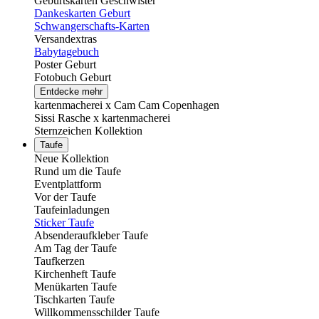
Geburtskarten Geschwister
Dankeskarten Geburt
Schwangerschafts-Karten
Versandextras
Babytagebuch
Poster Geburt
Fotobuch Geburt
Entdecke mehr
kartenmacherei x Cam Cam Copenhagen
Sissi Rasche x kartenmacherei
Sternzeichen Kollektion
Taufe
Neue Kollektion
Rund um die Taufe
Eventplattform
Vor der Taufe
Taufeinladungen
Sticker Taufe
Absenderaufkleber Taufe
Am Tag der Taufe
Taufkerzen
Kirchenheft Taufe
Menükarten Taufe
Tischkarten Taufe
Willkommensschilder Taufe