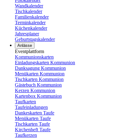
Fotokalender
Wandkalender
Tischkalender
Familienkalender
Terminkalender
Küchenkalender
Jahresplaner
Geburtstagskalender
Anlässe
Eventplattform
Kommunionskarten
Einladungskarten Kommunion
Danksagung Kommunion
Menükarten Kommunion
Tischkarten Kommunion
Gästebuch Kommunion
Kerzen Kommunion
Kartenbox Kommunion
Taufkarten
Taufeinladungen
Dankeskarten Taufe
Menükarten Taufe
Tischkarten Taufe
Kirchenheft Taufe
Taufkerzen