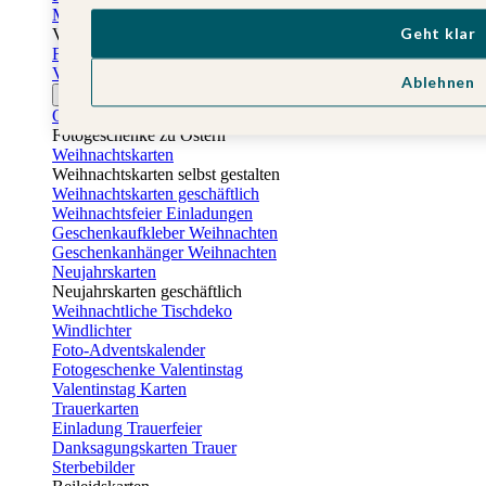
Muttertagskarten
Geht klar
Vatertag
Fotogeschenke Vatertag
Vatertagskarten
Ablehnen
Ostern
Osterkarten
Fotogeschenke zu Ostern
Weihnachtskarten
Weihnachtskarten selbst gestalten
Weihnachtskarten geschäftlich
Weihnachtsfeier Einladungen
Geschenkaufkleber Weihnachten
Geschenkanhänger Weihnachten
Neujahrskarten
Neujahrskarten geschäftlich
Weihnachtliche Tischdeko
Windlichter
Foto-Adventskalender
Fotogeschenke Valentinstag
Valentinstag Karten
Trauerkarten
Einladung Trauerfeier
Danksagungskarten Trauer
Sterbebilder