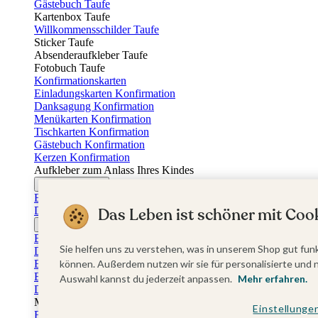
Gästebuch Taufe
Kartenbox Taufe
Willkommensschilder Taufe
Sticker Taufe
Absenderaufkleber Taufe
Fotobuch Taufe
Konfirmationskarten
Einladungskarten Konfirmation
Danksagung Konfirmation
Menükarten Konfirmation
Tischkarten Konfirmation
Gästebuch Konfirmation
Kerzen Konfirmation
Aufkleber zum Anlass Ihres Kindes
Firmungskarten
Einladungskarten Firmung
Dankeskarten Firmung
Das Leben ist schöner mit Cook
Jugendweihekarten
Einladungskarten Jugendweihe
Sie helfen uns zu verstehen, was in unserem Shop gut funk
Dankeskarten Jugendweihe
Einschulungskarten
können. Außerdem nutzen wir sie für personalisierte und 
Einladungskarten Einschulung
Auswahl kannst du jederzeit anpassen.
Mehr erfahren.
Danksagung Einschulung
Muttertag
Einstellunge
Fotogeschenke Muttertag