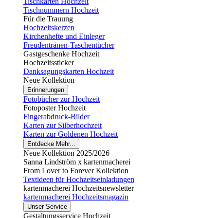
Tischkarten Hochzeit
Tischnummern Hochzeit
Für die Trauung
Hochzeitskerzen
Kirchenhefte und Einleger
Freudentränen-Taschentücher
Gastgeschenke Hochzeit
Hochzeitssticker
Danksagungskarten Hochzeit
Neue Kollektion
Erinnerungen
Fotobücher zur Hochzeit
Fotoposter Hochzeit
Fingerabdruck-Bilder
Karten zur Silberhochzeit
Karten zur Goldenen Hochzeit
Entdecke Mehr...
Neue Kollektion 2025/2026
Sanna Lindström x kartenmacherei
From Lover to Forever Kollektion
Textideen für Hochzeitseinladungen
kartenmacherei Hochzeitsnewsletter
kartenmacherei Hochzeitsmagazin
Unser Service
Gestaltungsservice Hochzeit