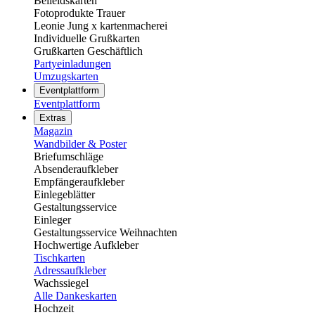
Beileidskarten
Fotoprodukte Trauer
Leonie Jung x kartenmacherei
Individuelle Grußkarten
Grußkarten Geschäftlich
Partyeinladungen
Umzugskarten
Eventplattform
Eventplattform
Extras
Magazin
Wandbilder & Poster
Briefumschläge
Absenderaufkleber
Empfängeraufkleber
Einlegeblätter
Gestaltungsservice
Einleger
Gestaltungsservice Weihnachten
Hochwertige Aufkleber
Tischkarten
Adressaufkleber
Wachssiegel
Alle Dankeskarten
Hochzeit