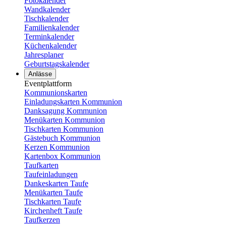
Fotokalender
Wandkalender
Tischkalender
Familienkalender
Terminkalender
Küchenkalender
Jahresplaner
Geburtstagskalender
Anlässe
Eventplattform
Kommunionskarten
Einladungskarten Kommunion
Danksagung Kommunion
Menükarten Kommunion
Tischkarten Kommunion
Gästebuch Kommunion
Kerzen Kommunion
Kartenbox Kommunion
Taufkarten
Taufeinladungen
Dankeskarten Taufe
Menükarten Taufe
Tischkarten Taufe
Kirchenheft Taufe
Taufkerzen