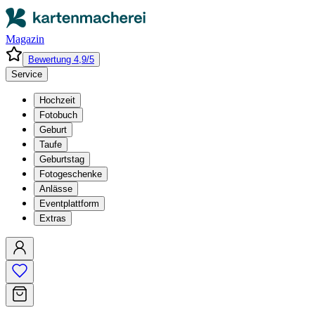
Magazin
Bewertung 4,9/5
Service
Hochzeit
Fotobuch
Geburt
Taufe
Geburtstag
Fotogeschenke
Anlässe
Eventplattform
Extras