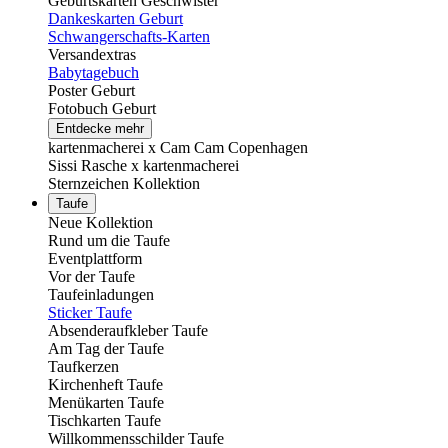
Geburtskarten Geschwister
Dankeskarten Geburt
Schwangerschafts-Karten
Versandextras
Babytagebuch
Poster Geburt
Fotobuch Geburt
Entdecke mehr
kartenmacherei x Cam Cam Copenhagen
Sissi Rasche x kartenmacherei
Sternzeichen Kollektion
Taufe
Neue Kollektion
Rund um die Taufe
Eventplattform
Vor der Taufe
Taufeinladungen
Sticker Taufe
Absenderaufkleber Taufe
Am Tag der Taufe
Taufkerzen
Kirchenheft Taufe
Menükarten Taufe
Tischkarten Taufe
Willkommensschilder Taufe