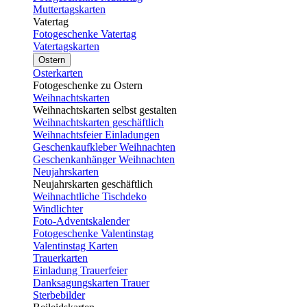
Muttertagskarten
Vatertag
Fotogeschenke Vatertag
Vatertagskarten
Ostern
Osterkarten
Fotogeschenke zu Ostern
Weihnachtskarten
Weihnachtskarten selbst gestalten
Weihnachtskarten geschäftlich
Weihnachtsfeier Einladungen
Geschenkaufkleber Weihnachten
Geschenkanhänger Weihnachten
Neujahrskarten
Neujahrskarten geschäftlich
Weihnachtliche Tischdeko
Windlichter
Foto-Adventskalender
Fotogeschenke Valentinstag
Valentinstag Karten
Trauerkarten
Einladung Trauerfeier
Danksagungskarten Trauer
Sterbebilder