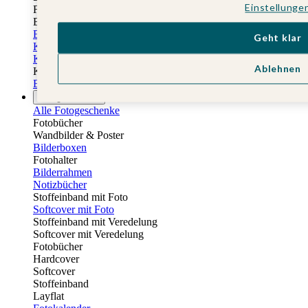
Einstellunge
Fotobuch Geburtstag
Eventplattform
Einladungskarten Kindergeburtstag
Geht klar
Kindergeburtstag Jungen
Kindergeburtstag Mädchen
Ablehnen
Kindergeburtstag Unisex
Einladungskarten 1. Geburtstag
Fotogeschenke
Alle Fotogeschenke
Fotobücher
Wandbilder & Poster
Bilderboxen
Fotohalter
Bilderrahmen
Notizbücher
Stoffeinband mit Foto
Softcover mit Foto
Stoffeinband mit Veredelung
Softcover mit Veredelung
Fotobücher
Hardcover
Softcover
Stoffeinband
Layflat