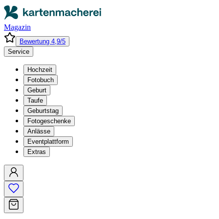
Magazin
Bewertung 4,9/5
Service
Hochzeit
Fotobuch
Geburt
Taufe
Geburtstag
Fotogeschenke
Anlässe
Eventplattform
Extras