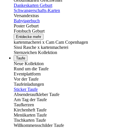
Geburtskarten Geschwister
Dankeskarten Geburt
Schwangerschafts-Karten
Versandextras
Babytagebuch
Poster Geburt
Fotobuch Geburt
Entdecke mehr
kartenmacherei x Cam Cam Copenhagen
Sissi Rasche x kartenmacherei
Sternzeichen Kollektion
Taufe
Neue Kollektion
Rund um die Taufe
Eventplattform
Vor der Taufe
Taufeinladungen
Sticker Taufe
Absenderaufkleber Taufe
Am Tag der Taufe
Taufkerzen
Kirchenheft Taufe
Menükarten Taufe
Tischkarten Taufe
Willkommensschilder Taufe