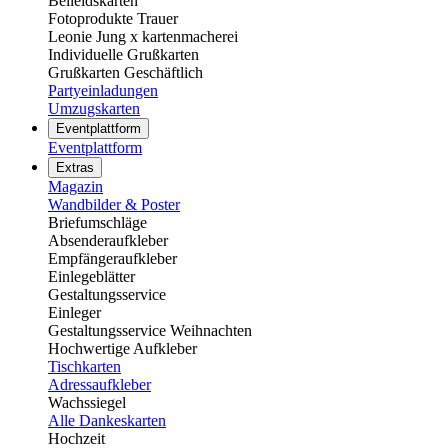
Beileidskarten
Fotoprodukte Trauer
Leonie Jung x kartenmacherei
Individuelle Grußkarten
Grußkarten Geschäftlich
Partyeinladungen
Umzugskarten
Eventplattform
Eventplattform
Extras
Magazin
Wandbilder & Poster
Briefumschläge
Absenderaufkleber
Empfängeraufkleber
Einlegeblätter
Gestaltungsservice
Einleger
Gestaltungsservice Weihnachten
Hochwertige Aufkleber
Tischkarten
Adressaufkleber
Wachssiegel
Alle Dankeskarten
Hochzeit