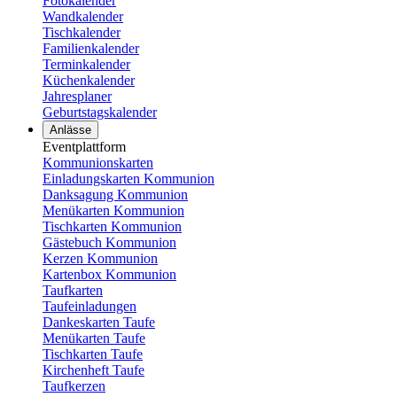
Fotokalender
Wandkalender
Tischkalender
Familienkalender
Terminkalender
Küchenkalender
Jahresplaner
Geburtstagskalender
Anlässe
Eventplattform
Kommunionskarten
Einladungskarten Kommunion
Danksagung Kommunion
Menükarten Kommunion
Tischkarten Kommunion
Gästebuch Kommunion
Kerzen Kommunion
Kartenbox Kommunion
Taufkarten
Taufeinladungen
Dankeskarten Taufe
Menükarten Taufe
Tischkarten Taufe
Kirchenheft Taufe
Taufkerzen