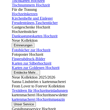
Tischkarten Hochzeit
Tischnummern Hochzeit
Für die Trauung
Hochzeitskerzen
Kirchenhefte und Einleger
Freudentränen-Taschentücher
Gastgeschenke Hochzeit
Hochzeitssticker
Danksagungskarten Hochzeit
Neue Kollektion
Erinnerungen
Fotobücher zur Hochzeit
Fotoposter Hochzeit
Fingerabdruck-Bilder
Karten zur Silberhochzeit
Karten zur Goldenen Hochzeit
Entdecke Mehr...
Neue Kollektion 2025/2026
Sanna Lindström x kartenmacherei
From Lover to Forever Kollektion
Textideen für Hochzeitseinladungen
kartenmacherei Hochzeitsnewsletter
kartenmacherei Hochzeitsmagazin
Unser Service
Gestaltungsservice Hochzeit