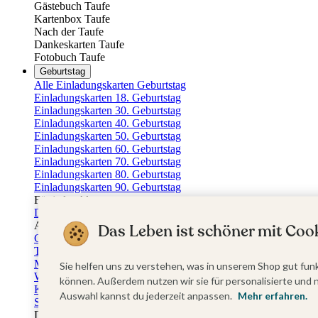
Gästebuch Taufe
Kartenbox Taufe
Nach der Taufe
Dankeskarten Taufe
Fotobuch Taufe
Geburtstag
Alle Einladungskarten Geburtstag
Einladungskarten 18. Geburtstag
Einladungskarten 30. Geburtstag
Einladungskarten 40. Geburtstag
Einladungskarten 50. Geburtstag
Einladungskarten 60. Geburtstag
Einladungskarten 70. Geburtstag
Einladungskarten 80. Geburtstag
Einladungskarten 90. Geburtstag
Für jedes Alter
Doppelgeburtstag Einladungen
Alle Geburtstagsextras
Das Leben ist schöner mit Cook
Gästebücher Geburtstag
Tischkarten Geburtstag
Menükarten Geburtstag
Sie helfen uns zu verstehen, was in unserem Shop gut funk
Weinetiketten Geburtstag
können. Außerdem nutzen wir sie für personalisierte und 
Kartenbox Geburtstag
Auswahl kannst du jederzeit anpassen.
Mehr erfahren.
Save the Date Karten
Dankeskarten Geburtstag