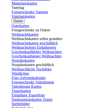
Muttertagskarten
Vatertag
Fotogeschenke Vatertag
Vatertagskarten
Ostern
Osterkarten
Fotogeschenke zu Ostern
Weihnachtskarten
Weihnachtskarten selbst gestalten
Weihnachtskarten geschäftlich
Weihnachtsfeier Einladungen
Geschenkaufkleber Weihnachten
Geschenkanhänger Weihnachten
Neujahrskarten
Neujahrskarten geschäftlich
Weihnachtliche Tischdeko
Windlichter
Foto-Adventskalender
Fotogeschenke Valentinstag
Valentinstag Karten
Trauerkarten
Einladung Trauerfeier
Danksagungskarten Trauer
Sterbebilder