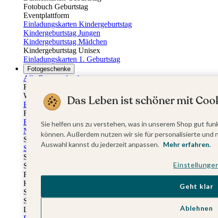
Fotobuch Geburtstag
Eventplattform
Einladungskarten Kindergeburtstag
Kindergeburtstag Jungen
Kindergeburtstag Mädchen
Kindergeburtstag Unisex
Einladungskarten 1. Geburtstag
Fotogeschenke
Alle Fotogeschenke
Fotobücher
Wandbilder & Poster
Das Leben ist schöner mit Cook
Bilderboxen
Fotohalter
Bilderrahmen
Sie helfen uns zu verstehen, was in unserem Shop gut funk
Notizbücher
können. Außerdem nutzen wir sie für personalisierte und 
Stoffeinband mit Foto
Auswahl kannst du jederzeit anpassen.
Mehr erfahren.
Softcover mit Foto
Stoffeinband mit Veredelung
Einstellunge
Softcover mit Veredelung
Fotobücher
Hardcover
Geht klar
Softcover
Stoffeinband
Ablehnen
Layflat