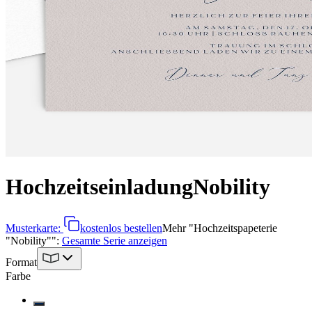
Hochzeitseinladung
Nobility
Musterkarte:
kostenlos bestellen
Mehr
"
Hochzeitspapeterie
"Nobility"
":
Gesamte Serie anzeigen
Format
Farbe