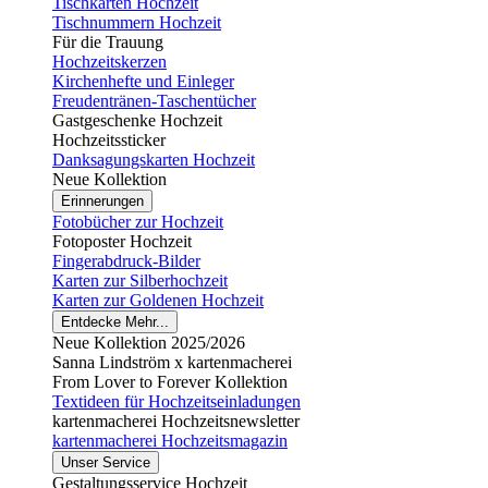
Tischkarten Hochzeit
Tischnummern Hochzeit
Für die Trauung
Hochzeitskerzen
Kirchenhefte und Einleger
Freudentränen-Taschentücher
Gastgeschenke Hochzeit
Hochzeitssticker
Danksagungskarten Hochzeit
Neue Kollektion
Erinnerungen
Fotobücher zur Hochzeit
Fotoposter Hochzeit
Fingerabdruck-Bilder
Karten zur Silberhochzeit
Karten zur Goldenen Hochzeit
Entdecke Mehr...
Neue Kollektion 2025/2026
Sanna Lindström x kartenmacherei
From Lover to Forever Kollektion
Textideen für Hochzeitseinladungen
kartenmacherei Hochzeitsnewsletter
kartenmacherei Hochzeitsmagazin
Unser Service
Gestaltungsservice Hochzeit