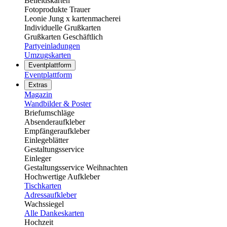
Beileidskarten
Fotoprodukte Trauer
Leonie Jung x kartenmacherei
Individuelle Grußkarten
Grußkarten Geschäftlich
Partyeinladungen
Umzugskarten
Eventplattform
Eventplattform
Extras
Magazin
Wandbilder & Poster
Briefumschläge
Absenderaufkleber
Empfängeraufkleber
Einlegeblätter
Gestaltungsservice
Einleger
Gestaltungsservice Weihnachten
Hochwertige Aufkleber
Tischkarten
Adressaufkleber
Wachssiegel
Alle Dankeskarten
Hochzeit