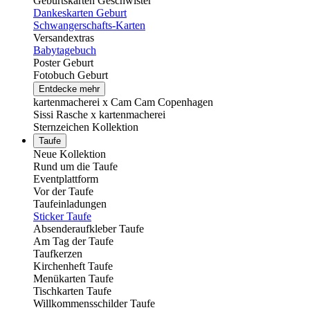
Geburtskarten Geschwister
Dankeskarten Geburt
Schwangerschafts-Karten
Versandextras
Babytagebuch
Poster Geburt
Fotobuch Geburt
Entdecke mehr
kartenmacherei x Cam Cam Copenhagen
Sissi Rasche x kartenmacherei
Sternzeichen Kollektion
Taufe
Neue Kollektion
Rund um die Taufe
Eventplattform
Vor der Taufe
Taufeinladungen
Sticker Taufe
Absenderaufkleber Taufe
Am Tag der Taufe
Taufkerzen
Kirchenheft Taufe
Menükarten Taufe
Tischkarten Taufe
Willkommensschilder Taufe