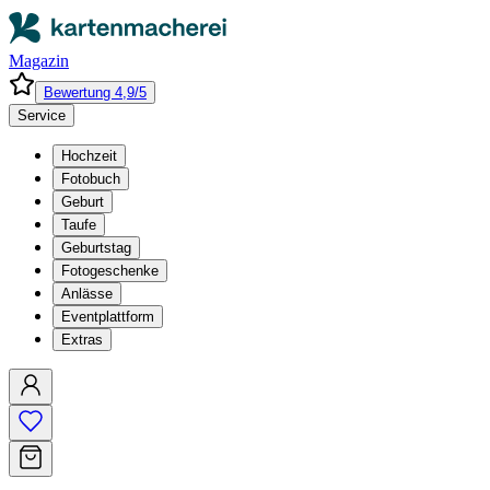
Magazin
Bewertung 4,9/5
Service
Hochzeit
Fotobuch
Geburt
Taufe
Geburtstag
Fotogeschenke
Anlässe
Eventplattform
Extras