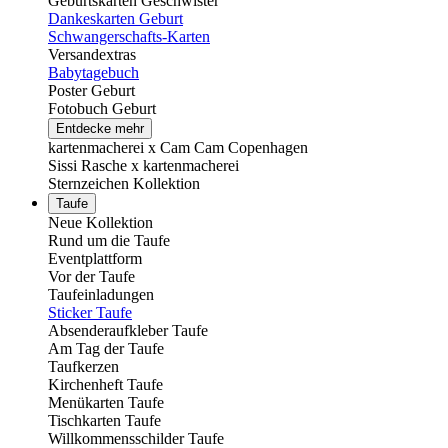
Geburtskarten Geschwister
Dankeskarten Geburt
Schwangerschafts-Karten
Versandextras
Babytagebuch
Poster Geburt
Fotobuch Geburt
Entdecke mehr
kartenmacherei x Cam Cam Copenhagen
Sissi Rasche x kartenmacherei
Sternzeichen Kollektion
Taufe
Neue Kollektion
Rund um die Taufe
Eventplattform
Vor der Taufe
Taufeinladungen
Sticker Taufe
Absenderaufkleber Taufe
Am Tag der Taufe
Taufkerzen
Kirchenheft Taufe
Menükarten Taufe
Tischkarten Taufe
Willkommensschilder Taufe