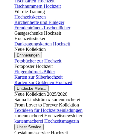
Tischkarten Hochzeit
Tischnummern Hochzeit
Für die Trauung
Hochzeitskerzen
Kirchenhefte und Einleger
Freudentränen-Taschentücher
Gastgeschenke Hochzeit
Hochzeitssticker
Danksagungskarten Hochzeit
Neue Kollektion
Erinnerungen
Fotobücher zur Hochzeit
Fotoposter Hochzeit
Fingerabdruck-Bilder
Karten zur Silberhochzeit
Karten zur Goldenen Hochzeit
Entdecke Mehr...
Neue Kollektion 2025/2026
Sanna Lindström x kartenmacherei
From Lover to Forever Kollektion
Textideen für Hochzeitseinladungen
kartenmacherei Hochzeitsnewsletter
kartenmacherei Hochzeitsmagazin
Unser Service
Gestaltungsservice Hochzeit