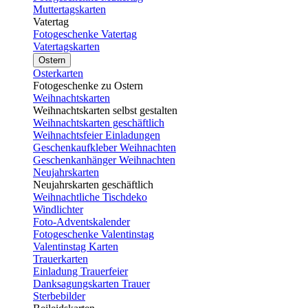
Muttertagskarten
Vatertag
Fotogeschenke Vatertag
Vatertagskarten
Ostern
Osterkarten
Fotogeschenke zu Ostern
Weihnachtskarten
Weihnachtskarten selbst gestalten
Weihnachtskarten geschäftlich
Weihnachtsfeier Einladungen
Geschenkaufkleber Weihnachten
Geschenkanhänger Weihnachten
Neujahrskarten
Neujahrskarten geschäftlich
Weihnachtliche Tischdeko
Windlichter
Foto-Adventskalender
Fotogeschenke Valentinstag
Valentinstag Karten
Trauerkarten
Einladung Trauerfeier
Danksagungskarten Trauer
Sterbebilder