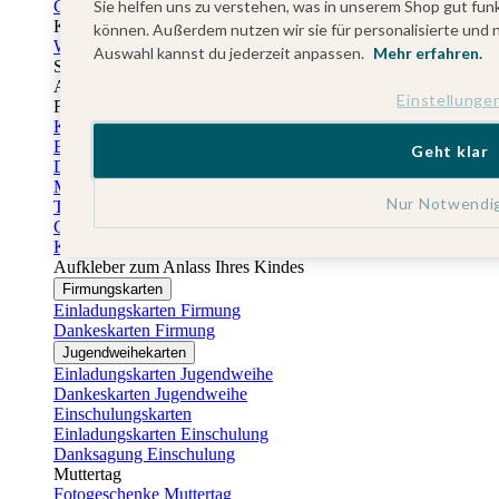
Sie helfen uns zu verstehen, was in unserem Shop gut funk
Gästebuch Taufe
Kartenbox Taufe
können. Außerdem nutzen wir sie für personalisierte und 
Willkommensschilder Taufe
Auswahl kannst du jederzeit anpassen.
Mehr erfahren.
Sticker Taufe
Absenderaufkleber Taufe
Einstellunge
Fotobuch Taufe
Konfirmationskarten
Einladungskarten Konfirmation
Geht klar
Danksagung Konfirmation
Menükarten Konfirmation
Nur Notwendi
Tischkarten Konfirmation
Gästebuch Konfirmation
Kerzen Konfirmation
Aufkleber zum Anlass Ihres Kindes
Firmungskarten
Einladungskarten Firmung
Dankeskarten Firmung
Jugendweihekarten
Einladungskarten Jugendweihe
Dankeskarten Jugendweihe
Einschulungskarten
Einladungskarten Einschulung
Danksagung Einschulung
Muttertag
Fotogeschenke Muttertag