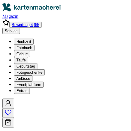
Magazin
Bewertung 4,9/5
Service
Hochzeit
Fotobuch
Geburt
Taufe
Geburtstag
Fotogeschenke
Anlässe
Eventplattform
Extras