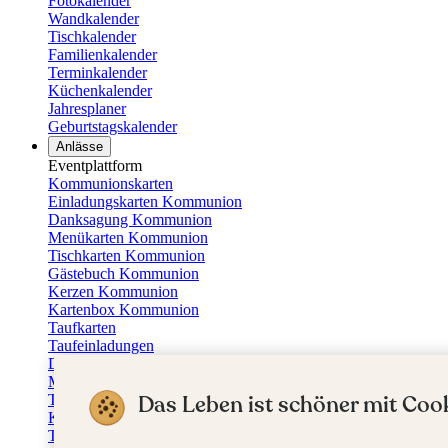
Fotokalender
Wandkalender
Tischkalender
Familienkalender
Terminkalender
Küchenkalender
Jahresplaner
Geburtstagskalender
Anlässe
Eventplattform
Kommunionskarten
Einladungskarten Kommunion
Danksagung Kommunion
Menükarten Kommunion
Tischkarten Kommunion
Gästebuch Kommunion
Kerzen Kommunion
Kartenbox Kommunion
Taufkarten
Taufeinladungen
Dankeskarten Taufe
Menükarten Taufe
Das Leben ist schöner mit Cook
Tischkarten Taufe
Kirchenheft Taufe
Taufkerzen