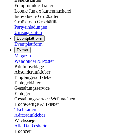
Beileidskarten
Fotoprodukte Trauer
Leonie Jung x kartenmacherei
Individuelle Grußkarten
Grußkarten Geschäftlich
Partyeinladungen
Umzugskarten
Eventplattform
Eventplattform
Extras
Magazin
Wandbilder & Poster
Briefumschläge
Absenderaufkleber
Empfängeraufkleber
Einlegeblätter
Gestaltungsservice
Einleger
Gestaltungsservice Weihnachten
Hochwertige Aufkleber
Tischkarten
Adressaufkleber
Wachssiegel
Alle Dankeskarten
Hochzeit