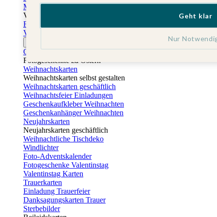
Muttertagskarten
Vatertag
Geht klar
Fotogeschenke Vatertag
Vatertagskarten
Nur Notwendi
Ostern
Osterkarten
Fotogeschenke zu Ostern
Weihnachtskarten
Weihnachtskarten selbst gestalten
Weihnachtskarten geschäftlich
Weihnachtsfeier Einladungen
Geschenkaufkleber Weihnachten
Geschenkanhänger Weihnachten
Neujahrskarten
Neujahrskarten geschäftlich
Weihnachtliche Tischdeko
Windlichter
Foto-Adventskalender
Fotogeschenke Valentinstag
Valentinstag Karten
Trauerkarten
Einladung Trauerfeier
Danksagungskarten Trauer
Sterbebilder