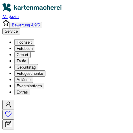
Magazin
Bewertung 4,9/5
Service
Hochzeit
Fotobuch
Geburt
Taufe
Geburtstag
Fotogeschenke
Anlässe
Eventplattform
Extras