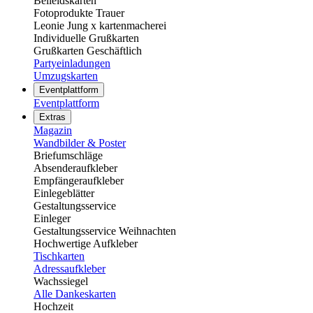
Beileidskarten
Fotoprodukte Trauer
Leonie Jung x kartenmacherei
Individuelle Grußkarten
Grußkarten Geschäftlich
Partyeinladungen
Umzugskarten
Eventplattform
Eventplattform
Extras
Magazin
Wandbilder & Poster
Briefumschläge
Absenderaufkleber
Empfängeraufkleber
Einlegeblätter
Gestaltungsservice
Einleger
Gestaltungsservice Weihnachten
Hochwertige Aufkleber
Tischkarten
Adressaufkleber
Wachssiegel
Alle Dankeskarten
Hochzeit