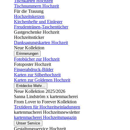
Tischkarten Hochzeit
Tischnummern Hochzeit
Für die Trauung
Hochzeitskerzen
Kirchenhefte und Einleger
Freudentränen-Taschentücher
Gastgeschenke Hochzeit
Hochzeitssticker
Danksagungskarten Hochzeit
Neue Kollektion
Erinnerungen
Fotobücher zur Hochzeit
Fotoposter Hochzeit
Fingerabdruck-Bilder
Karten zur Silberhochzeit
Karten zur Goldenen Hochzeit
Entdecke Mehr...
Neue Kollektion 2025/2026
Sanna Lindström x kartenmacherei
From Lover to Forever Kollektion
Textideen für Hochzeitseinladungen
kartenmacherei Hochzeitsnewsletter
kartenmacherei Hochzeitsmagazin
Unser Service
Gestaltungsservice Hochzeit