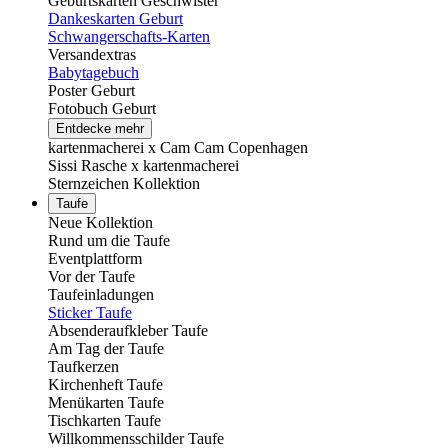
Geburtskarten Geschwister
Dankeskarten Geburt
Schwangerschafts-Karten
Versandextras
Babytagebuch
Poster Geburt
Fotobuch Geburt
Entdecke mehr
kartenmacherei x Cam Cam Copenhagen
Sissi Rasche x kartenmacherei
Sternzeichen Kollektion
Taufe
Neue Kollektion
Rund um die Taufe
Eventplattform
Vor der Taufe
Taufeinladungen
Sticker Taufe
Absenderaufkleber Taufe
Am Tag der Taufe
Taufkerzen
Kirchenheft Taufe
Menükarten Taufe
Tischkarten Taufe
Willkommensschilder Taufe