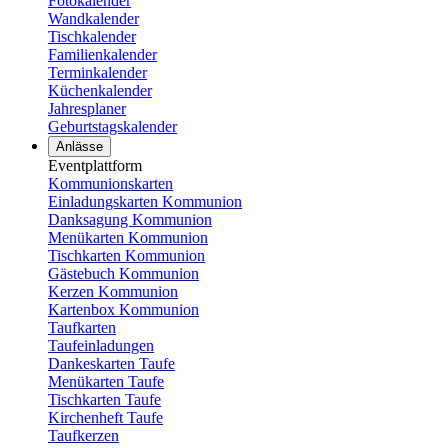
Fotokalender
Wandkalender
Tischkalender
Familienkalender
Terminkalender
Küchenkalender
Jahresplaner
Geburtstagskalender
Anlässe
Eventplattform
Kommunionskarten
Einladungskarten Kommunion
Danksagung Kommunion
Menükarten Kommunion
Tischkarten Kommunion
Gästebuch Kommunion
Kerzen Kommunion
Kartenbox Kommunion
Taufkarten
Taufeinladungen
Dankeskarten Taufe
Menükarten Taufe
Tischkarten Taufe
Kirchenheft Taufe
Taufkerzen