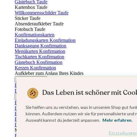
Gästebuch Taufe
Kartenbox Taufe
Willkommensschilder Taufe
Sticker Taufe
Absenderaufkleber Taufe
Fotobuch Taufe
Konfirmationskarten
Einladungskarten Konfirmation
Danksagung Konfirmation
Menükarten Konfirmation
Tischkarten Konfirmation
Gästebuch Konfirmation
Kerzen Konfirmation
Aufkleber zum Anlass Ihres Kindes
Firmungskarten
Einladungskarten Firmung
Das Leben ist schöner mit Cook
Dankeskarten Firmung
Jugendweihekarten
Einladungskarten Jugendweihe
Sie helfen uns zu verstehen, was in unserem Shop gut funk
Dankeskarten Jugendweihe
Einschulungskarten
können. Außerdem nutzen wir sie für personalisierte und 
Einladungskarten Einschulung
Auswahl kannst du jederzeit anpassen.
Mehr erfahren.
Danksagung Einschulung
Muttertag
Einstellunge
Fotogeschenke Muttertag