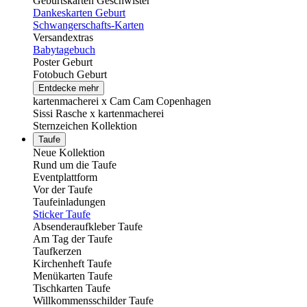
Geburtskarten Geschwister
Dankeskarten Geburt
Schwangerschafts-Karten
Versandextras
Babytagebuch
Poster Geburt
Fotobuch Geburt
Entdecke mehr
kartenmacherei x Cam Cam Copenhagen
Sissi Rasche x kartenmacherei
Sternzeichen Kollektion
Taufe
Neue Kollektion
Rund um die Taufe
Eventplattform
Vor der Taufe
Taufeinladungen
Sticker Taufe
Absenderaufkleber Taufe
Am Tag der Taufe
Taufkerzen
Kirchenheft Taufe
Menükarten Taufe
Tischkarten Taufe
Willkommensschilder Taufe