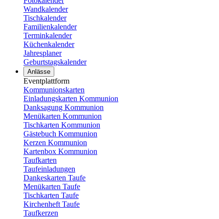
Fotokalender
Wandkalender
Tischkalender
Familienkalender
Terminkalender
Küchenkalender
Jahresplaner
Geburtstagskalender
Anlässe
Eventplattform
Kommunionskarten
Einladungskarten Kommunion
Danksagung Kommunion
Menükarten Kommunion
Tischkarten Kommunion
Gästebuch Kommunion
Kerzen Kommunion
Kartenbox Kommunion
Taufkarten
Taufeinladungen
Dankeskarten Taufe
Menükarten Taufe
Tischkarten Taufe
Kirchenheft Taufe
Taufkerzen