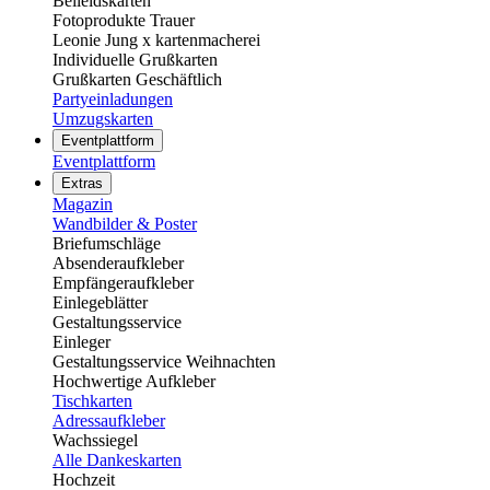
Beileidskarten
Fotoprodukte Trauer
Leonie Jung x kartenmacherei
Individuelle Grußkarten
Grußkarten Geschäftlich
Partyeinladungen
Umzugskarten
Eventplattform
Eventplattform
Extras
Magazin
Wandbilder & Poster
Briefumschläge
Absenderaufkleber
Empfängeraufkleber
Einlegeblätter
Gestaltungsservice
Einleger
Gestaltungsservice Weihnachten
Hochwertige Aufkleber
Tischkarten
Adressaufkleber
Wachssiegel
Alle Dankeskarten
Hochzeit