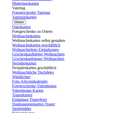
Muttertagskarten
Vatertag
Fotogeschenke Vatertag
Vatertagskarten
Ostern
Osterkarten
Fotogeschenke zu Ostern
Weihnachtskarten
Weihnachtskarten selbst gestalten
Weihnachtskarten geschäftlich
Weihnachtsfeier Einladungen
Geschenkaufkleber Weihnachten
Geschenkanhänger Weihnachten
Neujahrskarten
Neujahrskarten geschäftlich
Weihnachtliche Tischdeko
Windlichter
Foto-Adventskalender
Fotogeschenke Valentinstag
Valentinstag Karten
Trauerkarten
Einladung Trauerfeier
Danksagungskarten Trauer
Sterbebilder