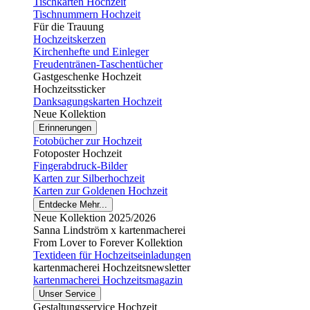
Tischkarten Hochzeit
Tischnummern Hochzeit
Für die Trauung
Hochzeitskerzen
Kirchenhefte und Einleger
Freudentränen-Taschentücher
Gastgeschenke Hochzeit
Hochzeitssticker
Danksagungskarten Hochzeit
Neue Kollektion
Erinnerungen
Fotobücher zur Hochzeit
Fotoposter Hochzeit
Fingerabdruck-Bilder
Karten zur Silberhochzeit
Karten zur Goldenen Hochzeit
Entdecke Mehr...
Neue Kollektion 2025/2026
Sanna Lindström x kartenmacherei
From Lover to Forever Kollektion
Textideen für Hochzeitseinladungen
kartenmacherei Hochzeitsnewsletter
kartenmacherei Hochzeitsmagazin
Unser Service
Gestaltungsservice Hochzeit