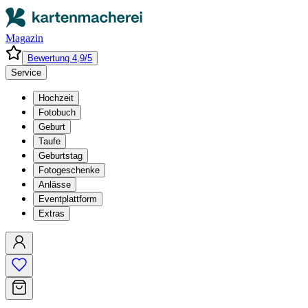
Magazin
Bewertung 4,9/5
Service
Hochzeit
Fotobuch
Geburt
Taufe
Geburtstag
Fotogeschenke
Anlässe
Eventplattform
Extras