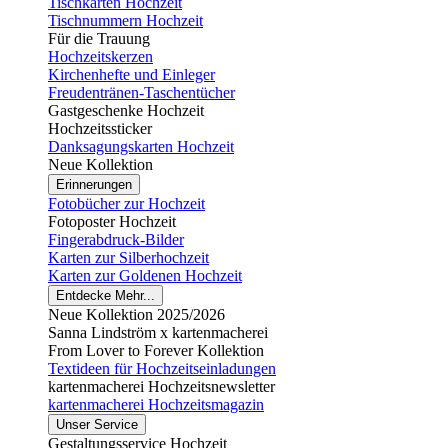
Tischkarten Hochzeit
Tischnummern Hochzeit
Für die Trauung
Hochzeitskerzen
Kirchenhefte und Einleger
Freudentränen-Taschentücher
Gastgeschenke Hochzeit
Hochzeitssticker
Danksagungskarten Hochzeit
Neue Kollektion
Erinnerungen
Fotobücher zur Hochzeit
Fotoposter Hochzeit
Fingerabdruck-Bilder
Karten zur Silberhochzeit
Karten zur Goldenen Hochzeit
Entdecke Mehr...
Neue Kollektion 2025/2026
Sanna Lindström x kartenmacherei
From Lover to Forever Kollektion
Textideen für Hochzeitseinladungen
kartenmacherei Hochzeitsnewsletter
kartenmacherei Hochzeitsmagazin
Unser Service
Gestaltungsservice Hochzeit