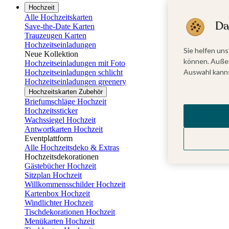
Hochzeit
Alle Hochzeitskarten
Da
Save-the-Date Karten
Trauzeugen Karten
Hochzeitseinladungen
Sie helfen uns
Neue Kollektion
können. Außer
Hochzeitseinladungen mit Foto
Auswahl kanns
Hochzeitseinladungen schlicht
Hochzeitseinladungen greenery
Hochzeitskarten Zubehör
Briefumschläge Hochzeit
Hochzeitssticker
Wachssiegel Hochzeit
Antwortkarten Hochzeit
Eventplattform
Alle Hochzeitsdeko & Extras
Hochzeitsdekorationen
Gästebücher Hochzeit
Sitzplan Hochzeit
Willkommensschilder Hochzeit
Kartenbox Hochzeit
Windlichter Hochzeit
Tischdekorationen Hochzeit
Menükarten Hochzeit