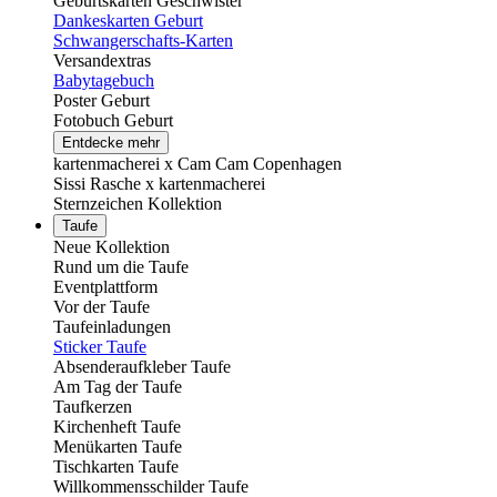
Geburtskarten Geschwister
Dankeskarten Geburt
Schwangerschafts-Karten
Versandextras
Babytagebuch
Poster Geburt
Fotobuch Geburt
Entdecke mehr
kartenmacherei x Cam Cam Copenhagen
Sissi Rasche x kartenmacherei
Sternzeichen Kollektion
Taufe
Neue Kollektion
Rund um die Taufe
Eventplattform
Vor der Taufe
Taufeinladungen
Sticker Taufe
Absenderaufkleber Taufe
Am Tag der Taufe
Taufkerzen
Kirchenheft Taufe
Menükarten Taufe
Tischkarten Taufe
Willkommensschilder Taufe