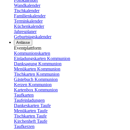
Fotokalender
Wandkalender
Tischkalender
Familienkalender
Terminkalender
Küchenkalender
Jahresplaner
Geburtstagskalender
Anlässe
Eventplattform
Kommunionskarten
Einladungskarten Kommunion
Danksagung Kommunion
Menükarten Kommunion
Tischkarten Kommunion
Gästebuch Kommunion
Kerzen Kommunion
Kartenbox Kommunion
Taufkarten
Taufeinladungen
Dankeskarten Taufe
Menükarten Taufe
Tischkarten Taufe
Kirchenheft Taufe
Taufkerzen