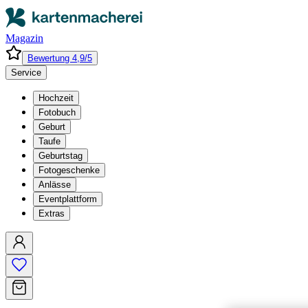
Magazin
Bewertung 4,9/5
Service
Hochzeit
Fotobuch
Geburt
Taufe
Geburtstag
Fotogeschenke
Anlässe
Eventplattform
Extras