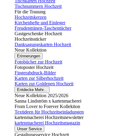
Tischkarten Hochzeit
Tischnummern Hochzeit
Für die Trauung
Hochzeitskerzen
Kirchenhefte und Einleger
Freudentränen-Taschentücher
Gastgeschenke Hochzeit
Hochzeitssticker
Danksagungskarten Hochzeit
Neue Kollektion
Erinnerungen
Fotobücher zur Hochzeit
Fotoposter Hochzeit
Fingerabdruck-Bilder
Karten zur Silberhochzeit
Karten zur Goldenen Hochzeit
Entdecke Mehr...
Neue Kollektion 2025/2026
Sanna Lindström x kartenmacherei
From Lover to Forever Kollektion
Textideen für Hochzeitseinladungen
kartenmacherei Hochzeitsnewsletter
kartenmacherei Hochzeitsmagazin
Unser Service
Gestaltungsservice Hochzeit