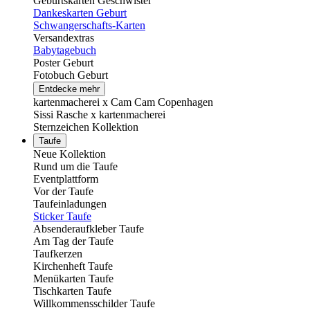
Geburtskarten Geschwister
Dankeskarten Geburt
Schwangerschafts-Karten
Versandextras
Babytagebuch
Poster Geburt
Fotobuch Geburt
Entdecke mehr
kartenmacherei x Cam Cam Copenhagen
Sissi Rasche x kartenmacherei
Sternzeichen Kollektion
Taufe
Neue Kollektion
Rund um die Taufe
Eventplattform
Vor der Taufe
Taufeinladungen
Sticker Taufe
Absenderaufkleber Taufe
Am Tag der Taufe
Taufkerzen
Kirchenheft Taufe
Menükarten Taufe
Tischkarten Taufe
Willkommensschilder Taufe