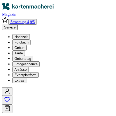
Magazin
Bewertung 4,9/5
Service
Hochzeit
Fotobuch
Geburt
Taufe
Geburtstag
Fotogeschenke
Anlässe
Eventplattform
Extras