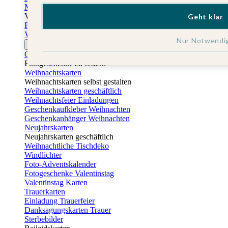
Muttertagskarten
Vatertag
Geht klar
Fotogeschenke Vatertag
Vatertagskarten
Nur Notwendi
Ostern
Osterkarten
Fotogeschenke zu Ostern
Weihnachtskarten
Weihnachtskarten selbst gestalten
Weihnachtskarten geschäftlich
Weihnachtsfeier Einladungen
Geschenkaufkleber Weihnachten
Geschenkanhänger Weihnachten
Neujahrskarten
Neujahrskarten geschäftlich
Weihnachtliche Tischdeko
Windlichter
Foto-Adventskalender
Fotogeschenke Valentinstag
Valentinstag Karten
Trauerkarten
Einladung Trauerfeier
Danksagungskarten Trauer
Sterbebilder