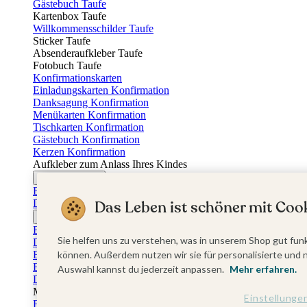
Gästebuch Taufe
Kartenbox Taufe
Willkommensschilder Taufe
Sticker Taufe
Absenderaufkleber Taufe
Fotobuch Taufe
Konfirmationskarten
Einladungskarten Konfirmation
Danksagung Konfirmation
Menükarten Konfirmation
Tischkarten Konfirmation
Gästebuch Konfirmation
Kerzen Konfirmation
Aufkleber zum Anlass Ihres Kindes
Firmungskarten
Einladungskarten Firmung
Das Leben ist schöner mit Cook
Dankeskarten Firmung
Jugendweihekarten
Einladungskarten Jugendweihe
Sie helfen uns zu verstehen, was in unserem Shop gut funk
Dankeskarten Jugendweihe
Einschulungskarten
können. Außerdem nutzen wir sie für personalisierte und 
Einladungskarten Einschulung
Auswahl kannst du jederzeit anpassen.
Mehr erfahren.
Danksagung Einschulung
Muttertag
Einstellunge
Fotogeschenke Muttertag