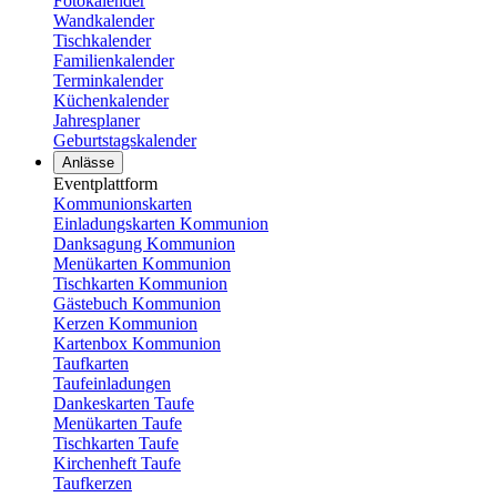
Fotokalender
Wandkalender
Tischkalender
Familienkalender
Terminkalender
Küchenkalender
Jahresplaner
Geburtstagskalender
Anlässe
Eventplattform
Kommunionskarten
Einladungskarten Kommunion
Danksagung Kommunion
Menükarten Kommunion
Tischkarten Kommunion
Gästebuch Kommunion
Kerzen Kommunion
Kartenbox Kommunion
Taufkarten
Taufeinladungen
Dankeskarten Taufe
Menükarten Taufe
Tischkarten Taufe
Kirchenheft Taufe
Taufkerzen