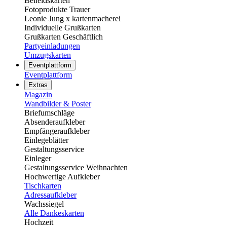
Beileidskarten
Fotoprodukte Trauer
Leonie Jung x kartenmacherei
Individuelle Grußkarten
Grußkarten Geschäftlich
Partyeinladungen
Umzugskarten
Eventplattform
Eventplattform
Extras
Magazin
Wandbilder & Poster
Briefumschläge
Absenderaufkleber
Empfängeraufkleber
Einlegeblätter
Gestaltungsservice
Einleger
Gestaltungsservice Weihnachten
Hochwertige Aufkleber
Tischkarten
Adressaufkleber
Wachssiegel
Alle Dankeskarten
Hochzeit