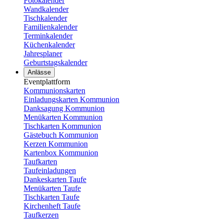
Fotokalender
Wandkalender
Tischkalender
Familienkalender
Terminkalender
Küchenkalender
Jahresplaner
Geburtstagskalender
Anlässe
Eventplattform
Kommunionskarten
Einladungskarten Kommunion
Danksagung Kommunion
Menükarten Kommunion
Tischkarten Kommunion
Gästebuch Kommunion
Kerzen Kommunion
Kartenbox Kommunion
Taufkarten
Taufeinladungen
Dankeskarten Taufe
Menükarten Taufe
Tischkarten Taufe
Kirchenheft Taufe
Taufkerzen