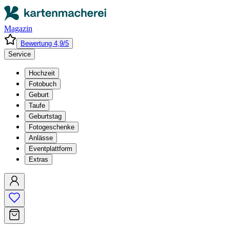
Magazin
Bewertung 4,9/5
Service
Hochzeit
Fotobuch
Geburt
Taufe
Geburtstag
Fotogeschenke
Anlässe
Eventplattform
Extras