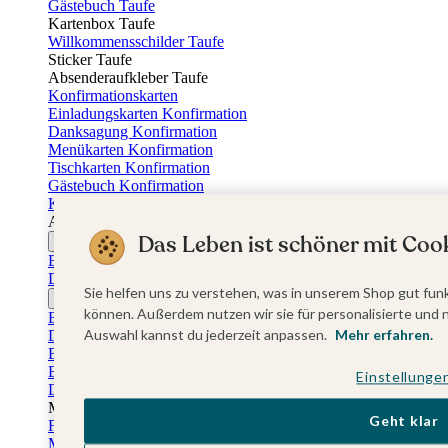
Gästebuch Taufe
Kartenbox Taufe
Willkommensschilder Taufe
Sticker Taufe
Absenderaufkleber Taufe
Konfirmationskarten
Einladungskarten Konfirmation
Danksagung Konfirmation
Menükarten Konfirmation
Tischkarten Konfirmation
Gästebuch Konfirmation
Kerzen Konfirmation
Aufkleber zum Anlass Ihres Kindes
Das Leben ist schöner mit Cook
Firmungskarten
Einladungskarten Firmung
Dankeskarten Firmung
Sie helfen uns zu verstehen, was in unserem Shop gut funk
Jugendweihekarten
können. Außerdem nutzen wir sie für personalisierte und 
Einladungskarten Jugendweihe
Auswahl kannst du jederzeit anpassen.
Mehr erfahren.
Dankeskarten Jugendweihe
Einschulungskarten
Einladungskarten Einschulung
Einstellunge
Danksagung Einschulung
Muttertag
Geht klar
Fotogeschenke Muttertag
Muttertagskarten