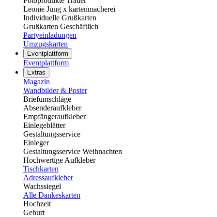
Fotoprodukte Trauer
Leonie Jung x kartenmacherei
Individuelle Grußkarten
Grußkarten Geschäftlich
Partyeinladungen
Umzugskarten
Eventplattform
Eventplattform
Extras
Magazin
Wandbilder & Poster
Briefumschläge
Absenderaufkleber
Empfängeraufkleber
Einlegeblätter
Gestaltungsservice
Einleger
Gestaltungsservice Weihnachten
Hochwertige Aufkleber
Tischkarten
Adressaufkleber
Wachssiegel
Alle Dankeskarten
Hochzeit
Geburt