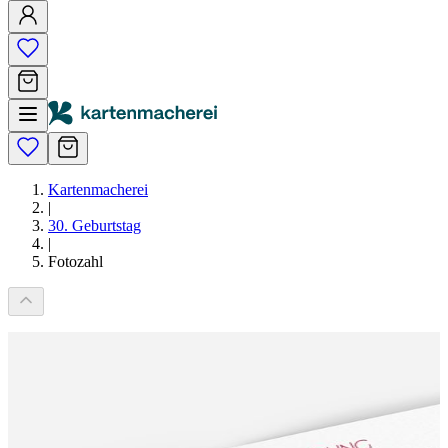
Kartenmacherei
|
30. Geburtstag
|
Fotozahl