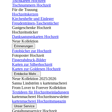
Tischkarten Hochzeit
Tischnummern Hochzeit
Für die Trauung
Hochzeitskerzen
Kirchenhefte und Einleger
Freudentränen-Taschentücher
Gastgeschenke Hochzeit
Hochzeitssticker
Danksagungskarten Hochzeit
Neue Kollektion
Erinnerungen
Fotobücher zur Hochzeit
Fotoposter Hochzeit
Fingerabdruck-Bilder
Karten zur Silberhochzeit
Karten zur Goldenen Hochzeit
Entdecke Mehr...
Neue Kollektion 2025/2026
Sanna Lindström x kartenmacherei
From Lover to Forever Kollektion
Textideen für Hochzeitseinladungen
kartenmacherei Hochzeitsnewsletter
kartenmacherei Hochzeitsmagazin
Unser Service
Gestaltungsservice Hochzeit