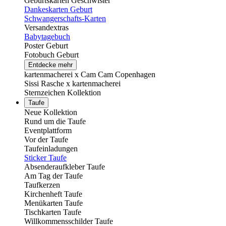
Geburtskarten Geschwister
Dankeskarten Geburt
Schwangerschafts-Karten
Versandextras
Babytagebuch
Poster Geburt
Fotobuch Geburt
Entdecke mehr
kartenmacherei x Cam Cam Copenhagen
Sissi Rasche x kartenmacherei
Sternzeichen Kollektion
Taufe
Neue Kollektion
Rund um die Taufe
Eventplattform
Vor der Taufe
Taufeinladungen
Sticker Taufe
Absenderaufkleber Taufe
Am Tag der Taufe
Taufkerzen
Kirchenheft Taufe
Menükarten Taufe
Tischkarten Taufe
Willkommensschilder Taufe