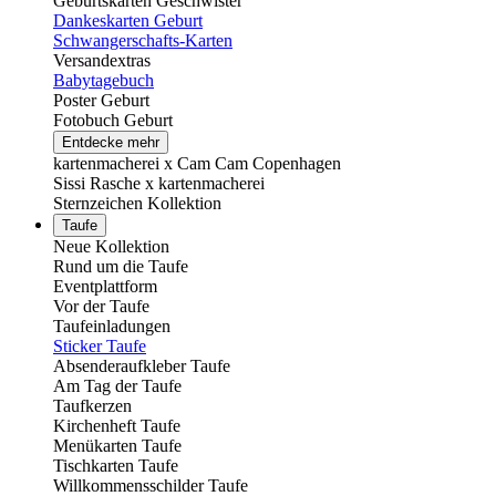
Geburtskarten Geschwister
Dankeskarten Geburt
Schwangerschafts-Karten
Versandextras
Babytagebuch
Poster Geburt
Fotobuch Geburt
Entdecke mehr
kartenmacherei x Cam Cam Copenhagen
Sissi Rasche x kartenmacherei
Sternzeichen Kollektion
Taufe
Neue Kollektion
Rund um die Taufe
Eventplattform
Vor der Taufe
Taufeinladungen
Sticker Taufe
Absenderaufkleber Taufe
Am Tag der Taufe
Taufkerzen
Kirchenheft Taufe
Menükarten Taufe
Tischkarten Taufe
Willkommensschilder Taufe