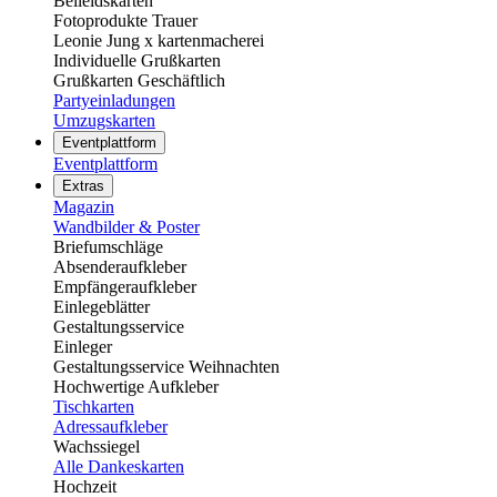
Beileidskarten
Fotoprodukte Trauer
Leonie Jung x kartenmacherei
Individuelle Grußkarten
Grußkarten Geschäftlich
Partyeinladungen
Umzugskarten
Eventplattform
Eventplattform
Extras
Magazin
Wandbilder & Poster
Briefumschläge
Absenderaufkleber
Empfängeraufkleber
Einlegeblätter
Gestaltungsservice
Einleger
Gestaltungsservice Weihnachten
Hochwertige Aufkleber
Tischkarten
Adressaufkleber
Wachssiegel
Alle Dankeskarten
Hochzeit