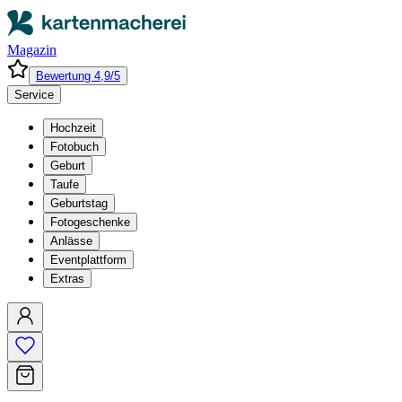
Magazin
Bewertung 4,9/5
Service
Hochzeit
Fotobuch
Geburt
Taufe
Geburtstag
Fotogeschenke
Anlässe
Eventplattform
Extras