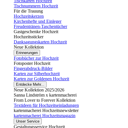
Tischkarten Hochzeit
Tischnummern Hochzeit
Für die Trauung
Hochzeitskerzen
Kirchenhefte und Einleger
Freudentränen-Taschentücher
Gastgeschenke Hochzeit
Hochzeitssticker
Danksagungskarten Hochzeit
Neue Kollektion
Erinnerungen
Fotobücher zur Hochzeit
Fotoposter Hochzeit
Fingerabdruck-Bilder
Karten zur Silberhochzeit
Karten zur Goldenen Hochzeit
Entdecke Mehr...
Neue Kollektion 2025/2026
Sanna Lindström x kartenmacherei
From Lover to Forever Kollektion
Textideen für Hochzeitseinladungen
kartenmacherei Hochzeitsnewsletter
kartenmacherei Hochzeitsmagazin
Unser Service
Gestaltungsservice Hochzeit