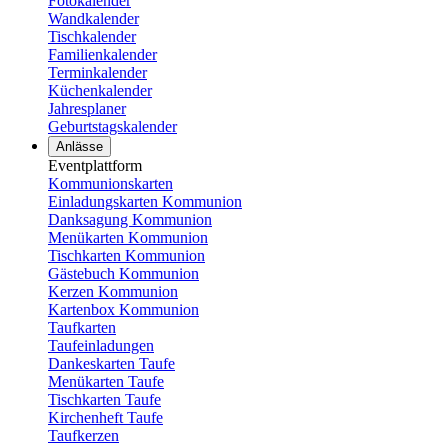
Fotokalender
Wandkalender
Tischkalender
Familienkalender
Terminkalender
Küchenkalender
Jahresplaner
Geburtstagskalender
Anlässe
Eventplattform
Kommunionskarten
Einladungskarten Kommunion
Danksagung Kommunion
Menükarten Kommunion
Tischkarten Kommunion
Gästebuch Kommunion
Kerzen Kommunion
Kartenbox Kommunion
Taufkarten
Taufeinladungen
Dankeskarten Taufe
Menükarten Taufe
Tischkarten Taufe
Kirchenheft Taufe
Taufkerzen