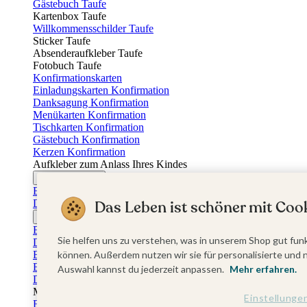
Gästebuch Taufe
Kartenbox Taufe
Willkommensschilder Taufe
Sticker Taufe
Absenderaufkleber Taufe
Fotobuch Taufe
Konfirmationskarten
Einladungskarten Konfirmation
Danksagung Konfirmation
Menükarten Konfirmation
Tischkarten Konfirmation
Gästebuch Konfirmation
Kerzen Konfirmation
Aufkleber zum Anlass Ihres Kindes
Firmungskarten
Einladungskarten Firmung
Das Leben ist schöner mit Cook
Dankeskarten Firmung
Jugendweihekarten
Einladungskarten Jugendweihe
Sie helfen uns zu verstehen, was in unserem Shop gut funk
Dankeskarten Jugendweihe
Einschulungskarten
können. Außerdem nutzen wir sie für personalisierte und 
Einladungskarten Einschulung
Auswahl kannst du jederzeit anpassen.
Mehr erfahren.
Danksagung Einschulung
Muttertag
Einstellunge
Fotogeschenke Muttertag