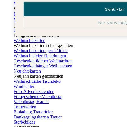
Muttertagskarten
Vatertag
Geht klar
Fotogeschenke Vatertag
Vatertagskarten
Nur Notwendi
Ostern
Osterkarten
Fotogeschenke zu Ostern
Weihnachtskarten
Weihnachtskarten selbst gestalten
Weihnachtskarten geschäftlich
Weihnachtsfeier Einladungen
Geschenkaufkleber Weihnachten
Geschenkanhänger Weihnachten
Neujahrskarten
Neujahrskarten geschäftlich
Weihnachtliche Tischdeko
Windlichter
Foto-Adventskalender
Fotogeschenke Valentinstag
Valentinstag Karten
Trauerkarten
Einladung Trauerfeier
Danksagungskarten Trauer
Sterbebilder