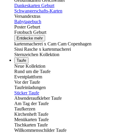
Geburtskarten Geschwister
Dankeskarten Geburt
Schwangerschafts-Karten
Versandextras
Babytagebuch
Poster Geburt
Fotobuch Geburt
Entdecke mehr
kartenmacherei x Cam Cam Copenhagen
Sissi Rasche x kartenmacherei
Sternzeichen Kollektion
Taufe
Neue Kollektion
Rund um die Taufe
Eventplattform
Vor der Taufe
Taufeinladungen
Sticker Taufe
Absenderaufkleber Taufe
Am Tag der Taufe
Taufkerzen
Kirchenheft Taufe
Menükarten Taufe
Tischkarten Taufe
Willkommensschilder Taufe