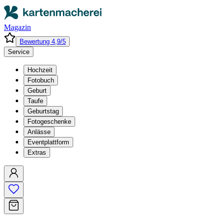
Magazin
Bewertung 4,9/5
Service
Hochzeit
Fotobuch
Geburt
Taufe
Geburtstag
Fotogeschenke
Anlässe
Eventplattform
Extras