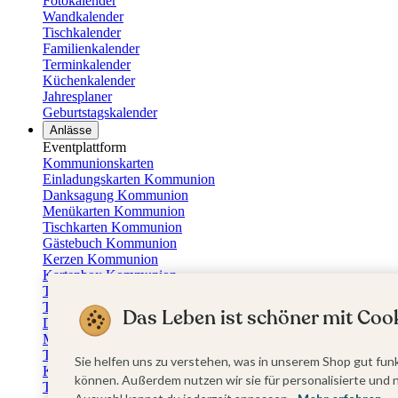
Fotokalender
Wandkalender
Tischkalender
Familienkalender
Terminkalender
Küchenkalender
Jahresplaner
Geburtstagskalender
Anlässe
Eventplattform
Kommunionskarten
Einladungskarten Kommunion
Danksagung Kommunion
Menükarten Kommunion
Tischkarten Kommunion
Gästebuch Kommunion
Kerzen Kommunion
Kartenbox Kommunion
Taufkarten
Taufeinladungen
Das Leben ist schöner mit Cook
Dankeskarten Taufe
Menükarten Taufe
Tischkarten Taufe
Sie helfen uns zu verstehen, was in unserem Shop gut funk
Kirchenheft Taufe
können. Außerdem nutzen wir sie für personalisierte und 
Taufkerzen