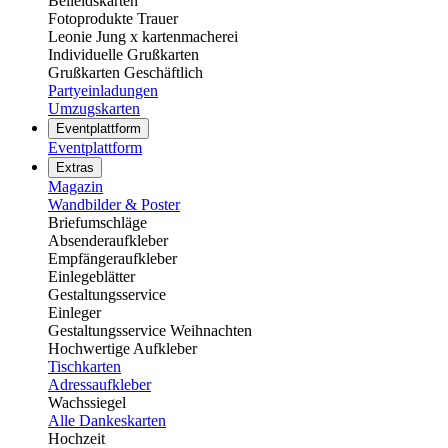
Beileidskarten
Fotoprodukte Trauer
Leonie Jung x kartenmacherei
Individuelle Grußkarten
Grußkarten Geschäftlich
Partyeinladungen
Umzugskarten
Eventplattform
Eventplattform
Extras
Magazin
Wandbilder & Poster
Briefumschläge
Absenderaufkleber
Empfängeraufkleber
Einlegeblätter
Gestaltungsservice
Einleger
Gestaltungsservice Weihnachten
Hochwertige Aufkleber
Tischkarten
Adressaufkleber
Wachssiegel
Alle Dankeskarten
Hochzeit