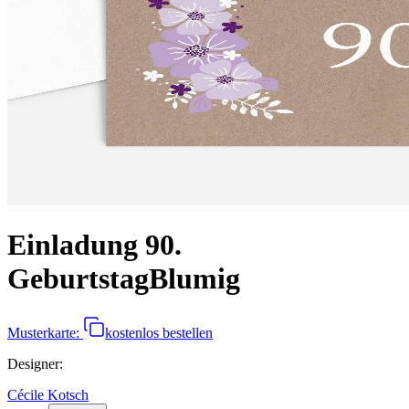
Einladung 90.
Geburtstag
Blumig
Musterkarte:
kostenlos bestellen
Designer
:
Cécile Kotsch