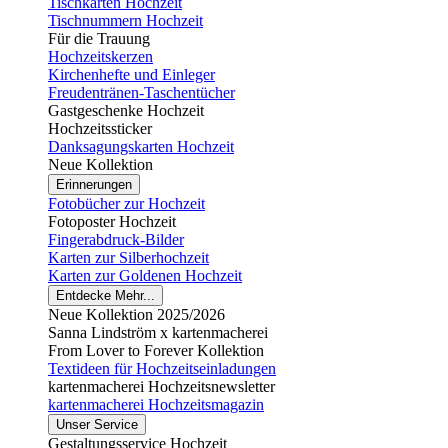
Tischkarten Hochzeit
Tischnummern Hochzeit
Für die Trauung
Hochzeitskerzen
Kirchenhefte und Einleger
Freudentränen-Taschentücher
Gastgeschenke Hochzeit
Hochzeitssticker
Danksagungskarten Hochzeit
Neue Kollektion
Erinnerungen
Fotobücher zur Hochzeit
Fotoposter Hochzeit
Fingerabdruck-Bilder
Karten zur Silberhochzeit
Karten zur Goldenen Hochzeit
Entdecke Mehr...
Neue Kollektion 2025/2026
Sanna Lindström x kartenmacherei
From Lover to Forever Kollektion
Textideen für Hochzeitseinladungen
kartenmacherei Hochzeitsnewsletter
kartenmacherei Hochzeitsmagazin
Unser Service
Gestaltungsservice Hochzeit