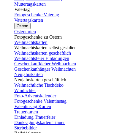
Muttertagskarten
Vatertag
Fotogeschenke Vatertag
Vatertagskarten
Ostern
Osterkarten
Fotogeschenke zu Ostern
Weihnachtskarten
Weihnachtskarten selbst gestalten
Weihnachtskarten geschäftlich
Weihnachtsfeier Einladungen
Geschenkaufkleber Weihnachten
Geschenkanhänger Weihnachten
Neujahrskarten
Neujahrskarten geschäftlich
Weihnachtliche Tischdeko
Windlichter
Foto-Adventskalender
Fotogeschenke Valentinstag
Valentinstag Karten
Trauerkarten
Einladung Trauerfeier
Danksagungskarten Trauer
Sterbebilder