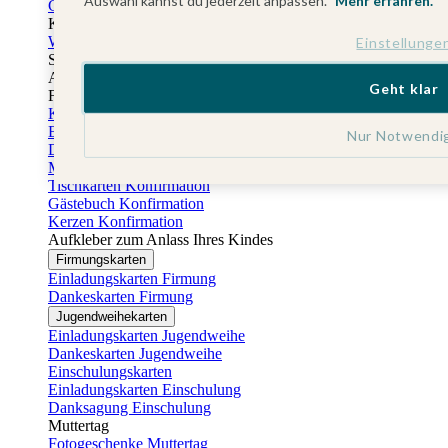
Auswahl kannst du jederzeit anpassen.
Mehr erfahren.
Gästebuch Taufe
Kartenbox Taufe
Willkommensschilder Taufe
Einstellunge
Sticker Taufe
Absenderaufkleber Taufe
Geht klar
Fotobuch Taufe
Konfirmationskarten
Einladungskarten Konfirmation
Nur Notwendi
Danksagung Konfirmation
Menükarten Konfirmation
Tischkarten Konfirmation
Gästebuch Konfirmation
Kerzen Konfirmation
Aufkleber zum Anlass Ihres Kindes
Firmungskarten
Einladungskarten Firmung
Dankeskarten Firmung
Jugendweihekarten
Einladungskarten Jugendweihe
Dankeskarten Jugendweihe
Einschulungskarten
Einladungskarten Einschulung
Danksagung Einschulung
Muttertag
Fotogeschenke Muttertag