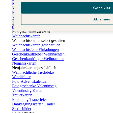
Muttertagskarten
Geht klar
Vatertag
Fotogeschenke Vatertag
Vatertagskarten
Ablehnen
Ostern
Osterkarten
Fotogeschenke zu Ostern
Weihnachtskarten
Weihnachtskarten selbst gestalten
Weihnachtskarten geschäftlich
Weihnachtsfeier Einladungen
Geschenkaufkleber Weihnachten
Geschenkanhänger Weihnachten
Neujahrskarten
Neujahrskarten geschäftlich
Weihnachtliche Tischdeko
Windlichter
Foto-Adventskalender
Fotogeschenke Valentinstag
Valentinstag Karten
Trauerkarten
Einladung Trauerfeier
Danksagungskarten Trauer
Sterbebilder