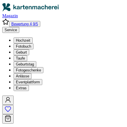
Magazin
Bewertung 4,9/5
Service
Hochzeit
Fotobuch
Geburt
Taufe
Geburtstag
Fotogeschenke
Anlässe
Eventplattform
Extras