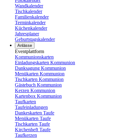
Fotokalender
Wandkalender
Tischkalender
Familienkalender
Terminkalender
Küchenkalender
Jahresplaner
Geburtstagskalender
Anlässe
Eventplattform
Kommunionskarten
Einladungskarten Kommunion
Danksagung Kommunion
Menükarten Kommunion
Tischkarten Kommunion
Gästebuch Kommunion
Kerzen Kommunion
Kartenbox Kommunion
Taufkarten
Taufeinladungen
Dankeskarten Taufe
Menükarten Taufe
Tischkarten Taufe
Kirchenheft Taufe
Taufkerzen