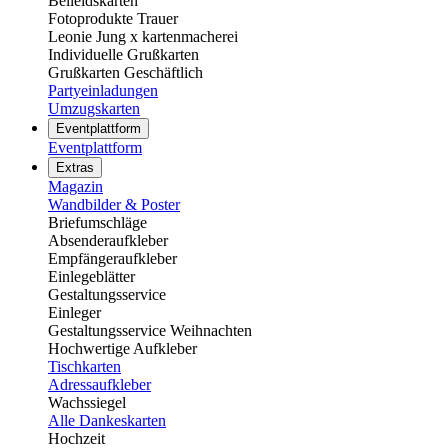
Beileidskarten
Fotoprodukte Trauer
Leonie Jung x kartenmacherei
Individuelle Grußkarten
Grußkarten Geschäftlich
Partyeinladungen
Umzugskarten
Eventplattform
Eventplattform
Extras
Magazin
Wandbilder & Poster
Briefumschläge
Absenderaufkleber
Empfängeraufkleber
Einlegeblätter
Gestaltungsservice
Einleger
Gestaltungsservice Weihnachten
Hochwertige Aufkleber
Tischkarten
Adressaufkleber
Wachssiegel
Alle Dankeskarten
Hochzeit