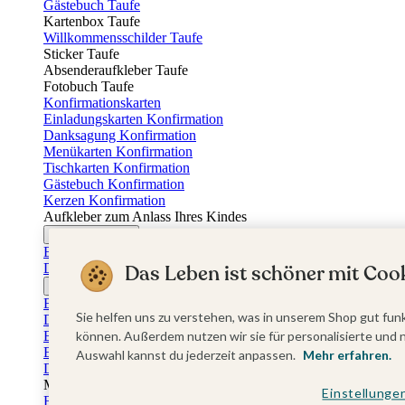
Gästebuch Taufe
Kartenbox Taufe
Willkommensschilder Taufe
Sticker Taufe
Absenderaufkleber Taufe
Fotobuch Taufe
Konfirmationskarten
Einladungskarten Konfirmation
Danksagung Konfirmation
Menükarten Konfirmation
Tischkarten Konfirmation
Gästebuch Konfirmation
Kerzen Konfirmation
Aufkleber zum Anlass Ihres Kindes
Firmungskarten
Einladungskarten Firmung
Dankeskarten Firmung
Das Leben ist schöner mit Cook
Jugendweihekarten
Einladungskarten Jugendweihe
Sie helfen uns zu verstehen, was in unserem Shop gut funk
Dankeskarten Jugendweihe
Einschulungskarten
können. Außerdem nutzen wir sie für personalisierte und 
Einladungskarten Einschulung
Auswahl kannst du jederzeit anpassen.
Mehr erfahren.
Danksagung Einschulung
Muttertag
Einstellunge
Fotogeschenke Muttertag