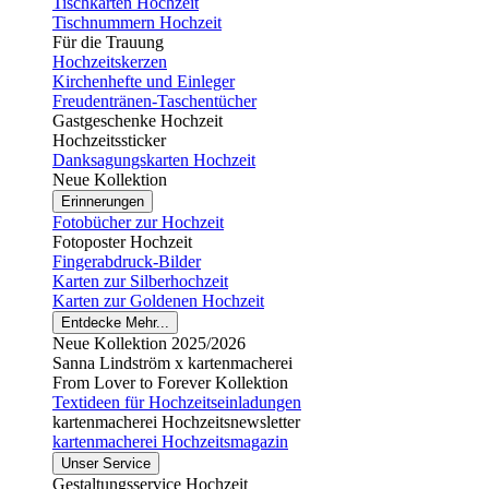
Tischkarten Hochzeit
Tischnummern Hochzeit
Für die Trauung
Hochzeitskerzen
Kirchenhefte und Einleger
Freudentränen-Taschentücher
Gastgeschenke Hochzeit
Hochzeitssticker
Danksagungskarten Hochzeit
Neue Kollektion
Erinnerungen
Fotobücher zur Hochzeit
Fotoposter Hochzeit
Fingerabdruck-Bilder
Karten zur Silberhochzeit
Karten zur Goldenen Hochzeit
Entdecke Mehr...
Neue Kollektion 2025/2026
Sanna Lindström x kartenmacherei
From Lover to Forever Kollektion
Textideen für Hochzeitseinladungen
kartenmacherei Hochzeitsnewsletter
kartenmacherei Hochzeitsmagazin
Unser Service
Gestaltungsservice Hochzeit