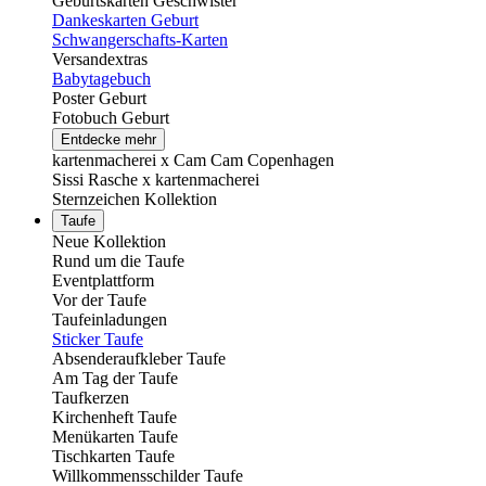
Geburtskarten Geschwister
Dankeskarten Geburt
Schwangerschafts-Karten
Versandextras
Babytagebuch
Poster Geburt
Fotobuch Geburt
Entdecke mehr
kartenmacherei x Cam Cam Copenhagen
Sissi Rasche x kartenmacherei
Sternzeichen Kollektion
Taufe
Neue Kollektion
Rund um die Taufe
Eventplattform
Vor der Taufe
Taufeinladungen
Sticker Taufe
Absenderaufkleber Taufe
Am Tag der Taufe
Taufkerzen
Kirchenheft Taufe
Menükarten Taufe
Tischkarten Taufe
Willkommensschilder Taufe